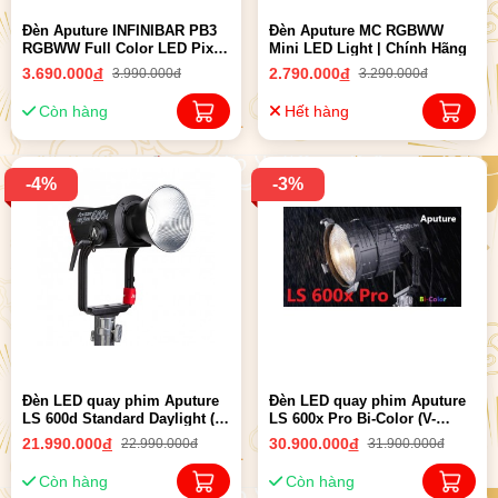
Đèn Aputure INFINIBAR PB3
Đèn Aputure MC RGBWW
RGBWW Full Color LED Pixel
Mini LED Light | Chính Hãng
Bar | Chính hãng
3.690.000
đ
2.790.000
đ
3.990.000đ
3.290.000đ
Còn hàng
Hết hàng
-4%
-3%
Đèn LED quay phim Aputure
Đèn LED quay phim Aputure
LS 600d Standard Daylight (V-
LS 600x Pro Bi-Color (V-
mount) | Chính Hãng
mount) | Chính Hãng
21.990.000
đ
30.900.000
đ
22.990.000đ
31.900.000đ
Còn hàng
Còn hàng