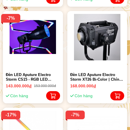
-7%
Đèn LED Aputure Electro
Đèn LED Aputure Electro
Storm CS15 - RGB LED
Storm XT26 Bi-Color | Chính
Monolight | Chính Hãng ( New
Hãng ( New 10-2023 )
143.000.000
đ
168.000.000
đ
153.000.000đ
10-2023 )
Còn hàng
Còn hàng
-17%
-7%