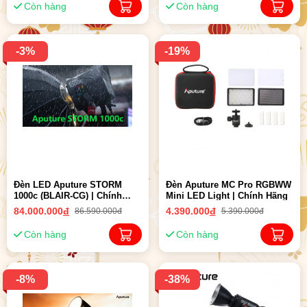
Còn hàng
Còn hàng
-3%
-19%
Đèn LED Aputure STORM
Đèn Aputure MC Pro RGBWW
1000c (BLAIR-CG) | Chính
Mini LED Light | Chính Hãng
Hãng ( New 2024 )
84.000.000
đ
4.390.000
đ
86.590.000đ
5.390.000đ
Còn hàng
Còn hàng
-8%
-38%