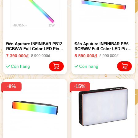
Đèn Aputure INFINIBAR PB12
Đèn Aputure INFINIBAR PB6
RGBWW Full Color LED Pixel
RGBWW Full Color LED Pixel
Bar | Chính hãng
Bar | Chính hãng
7.390.000
đ
5.590.000
đ
8.900.000đ
5.990.000đ
Còn hàng
Còn hàng
-8%
-15%