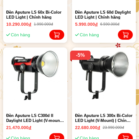
Đèn Aputure LS 60x Bi-Color
Đèn Aputure LS 60d Daylight
LED Light | Chính hãng
LED Light | Chính hãng
10.290.000
đ
5.990.000
đ
1.990.000đ
6.590.000đ
Còn hàng
Còn hàng
-5%
Đèn Aputure LS C300d II
Đèn Aputure LS 300x Bi-Color
Daylight LED Light (V-mount)
LED Light (V-Mount) | Chính
| Chính hãng
hãng
21.470.000
đ
22.680.000
đ
23.990.000đ
Còn hàng
Còn hàng