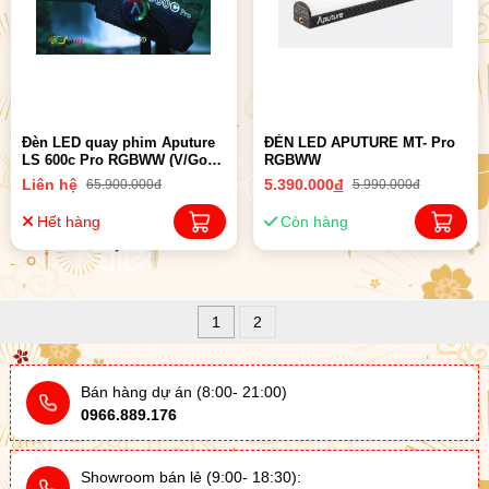
Đèn LED quay phim Aputure
ĐÈN LED APUTURE MT- Pro
LS 600c Pro RGBWW (V/Gold-
RGBWW
Mount) | Chính Hãng
Liên hệ
5.390.000
đ
65.900.000đ
5.990.000đ
Hết hàng
Còn hàng
1
2
Bán hàng dự án (8:00- 21:00)
0966.889.176
Showroom bán lẻ (9:00- 18:30):