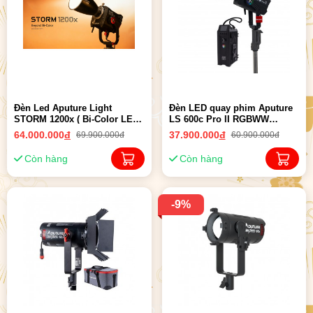
Đèn Led Aputure Light
Đèn LED quay phim Aputure
STORM 1200x ( Bi-Color LED
LS 600c Pro II RGBWW
Monolight ) - Chính hãng,
(V/Gold-Mount) | Chính Hãng
64.000.000
đ
37.900.000
đ
69.900.000đ
60.900.000đ
New 9-2024
Còn hàng
Còn hàng
-9%