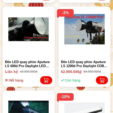
-3%
Đèn LED quay phim Aputure
Đèn LED quay phim Aputure
LS 600d Pro Daylight LED
LS 1200d Pro Daylight COB
Light (V-mount) | Chính Hãng
LED Light | Chính Hãng
Liên hệ
62.900.000
đ
43.900.000đ
64.990.000đ
Hết hàng
Còn hàng
-10%