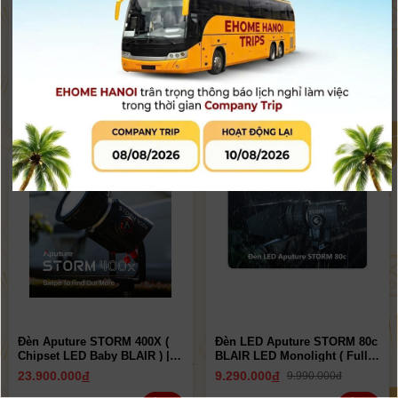
Đèn Aputure STORM 700X (
Đèn Aputure STORM 700X (
chipset BLAIR ) ( Bản Cine Kit
chipset BLAIR ) | Chính Hãng
) | Chính Hãng ( New 2025 )
( New 2025 )
47.900.000
đ
38.900.000
đ
Còn hàng
Còn hàng
-7%
Đèn Aputure STORM 400X (
Đèn LED Aputure STORM 80c
Chipset LED Baby BLAIR ) |
BLAIR LED Monolight ( Full
Chính Hãng ( New 2025 )
VAT )| Chính Hãng ( New 2024
23.900.000
đ
9.290.000
đ
9.990.000đ
)