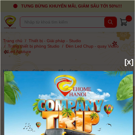
TƯNG BỪNG KHUYẾN MÃI, GIẢM SÂU TỚI 50%!!!
...
Trang chủ
/
Thiết bị - Giải pháp - Studio
/
Trang thiết bị phòng Studio
/
Đèn Led Chụp - quay Video
/
Led Aputure
[x]
Hãng
Giá
Sắp xếp