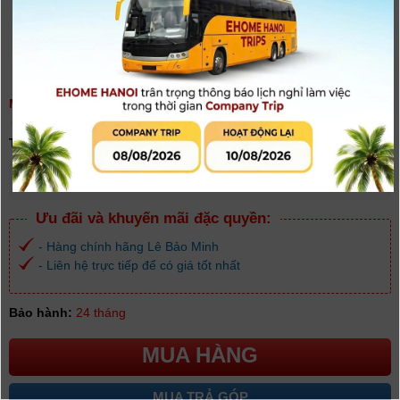
MÁY ẢNH CANON EOS R5 (BODY ) | CHÍNH HÃNG LBM
(
0
người đánh giá)
Tình trạng:
Có hàng
Giá khuyến mại: 103.000.000đ
[Giá đã bao gồm VAT]
Ưu đãi và khuyến mãi đặc quyền:
- Hàng chính hãng Lê Bảo Minh
- Liên hệ trực tiếp để có giá tốt nhất
Bảo hành:
24 tháng
MUA HÀNG
MUA TRẢ GÓP