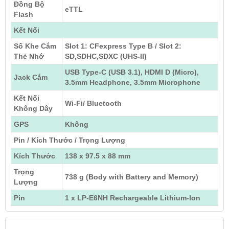
Đồng Bộ
eTTL
Flash
Kết Nối
Số Khe Cắm
Slot 1: CFexpress Type B / Slot 2:
Thẻ Nhớ
SD,SDHC,SDXC (UHS-II)
USB Type-C (USB 3.1), HDMI D (Micro),
Jack Cắm
3.5mm Headphone, 3.5mm Microphone
Kết Nối
Wi-Fi/ Bluetooth
Không Dây
GPS
Không
Pin / Kích Thước / Trọng Lượng
Kích Thước
138 x 97.5 x 88 mm
Trọng
738 g (Body with Battery and Memory)
Lượng
Pin
1 x LP-E6NH Rechargeable Lithium-Ion