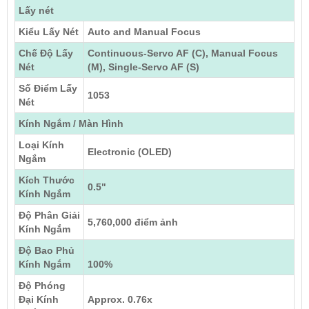
Lấy nét
Kiểu Lấy Nét
Auto and Manual Focus
Chế Độ Lấy
Continuous-Servo AF (C), Manual Focus
Nét
(M), Single-Servo AF (S)
Số Điểm Lấy
1053
Nét
Kính Ngắm / Màn Hình
Loại Kính
Electronic (OLED)
Ngắm
Kích Thước
0.5"
Kính Ngắm
Độ Phân Giải
5,760,000 điểm ảnh
Kính Ngắm
Độ Bao Phủ
Kính Ngắm
100%
Độ Phóng
Đại Kính
Approx. 0.76x