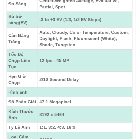
Center-Weighted Average, Evaluative,
Đo Sáng
Partial, Spot
Bù trừ
-3 to +3 EV (1/3, 1/2 EV Steps)
sáng(EV)
Auto, Cloudy, Color Temperature, Custom,
Cân Bằng
Daylight, Flash, Fluorescent (White),
Trắng
Shade, Tungsten
Tốc Độ
Chụp Liên
12 fps - 45 MP
Tục
Hẹn Giờ
2/10-Second Delay
Chụp
Hình ảnh
Độ Phân Giải
47.1 Megapixel
Kích Thước
8192 x 5464
Ảnh
Tỷ Lệ Ảnh
1:1, 3:2, 4:3, 16:9
Loại Cảm