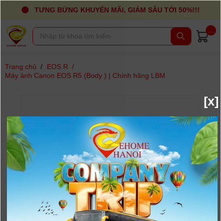
TƯNG BỪNG KHUYẾN MÃI, GIẢM SÂU TỚI 50%!!!
...
Trang chủ
/
EOS R
/
Máy ảnh Canon EOS R5 (Body ) | Chính hãng LBM
[x]