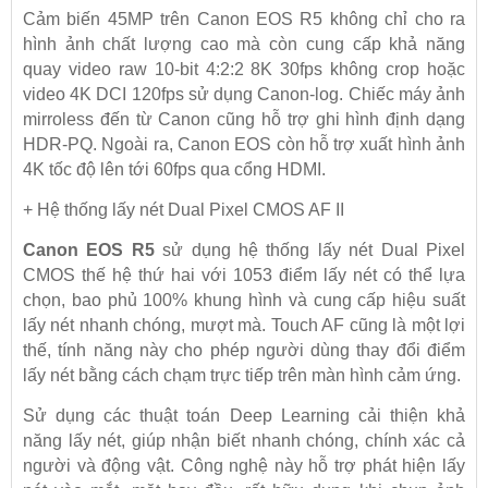
Cảm biến 45MP trên Canon EOS R5 không chỉ cho ra
hình ảnh chất lượng cao mà còn cung cấp khả năng
quay video raw 10-bit 4:2:2 8K 30fps không crop hoặc
video 4K DCI 120fps sử dụng Canon-log. Chiếc máy ảnh
mirroless đến từ Canon cũng hỗ trợ ghi hình định dạng
HDR-PQ. Ngoài ra,
Canon EOS
còn hỗ trợ xuất hình ảnh
4K tốc độ lên tới 60fps qua cổng HDMI.
+ Hệ thống lấy nét Dual Pixel CMOS AF II
Canon EOS R5
sử dụng hệ thống lấy nét Dual Pixel
CMOS thế hệ thứ hai với 1053 điểm lấy nét có thể lựa
chọn, bao phủ 100% khung hình và cung cấp hiệu suất
lấy nét nhanh chóng, mượt mà. Touch AF cũng là một lợi
thế, tính năng này cho phép người dùng thay đổi điểm
lấy nét bằng cách chạm trực tiếp trên màn hình cảm ứng.
Sử dụng các thuật toán Deep Learning cải thiện khả
năng lấy nét, giúp nhận biết nhanh chóng, chính xác cả
người và động vật. Công nghệ này hỗ trợ phát hiện lấy