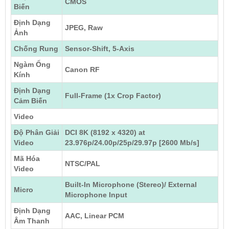
CMOS
Biến
Định Dạng
JPEG, Raw
Ảnh
Chống Rung
Sensor-Shift, 5-Axis
Ngàm Ống
Canon RF
Kính
Định Dạng
Full-Frame (1x Crop Factor)
Cảm Biến
Video
Độ Phân Giải
DCI 8K (8192 x 4320) at
Video
23.976p/24.00p/25p/29.97p [2600 Mb/s]
Mã Hóa
NTSC/PAL
Video
Built-In Microphone (Stereo)/ External
Micro
Microphone Input
Định Dạng
AAC, Linear PCM
Âm Thanh