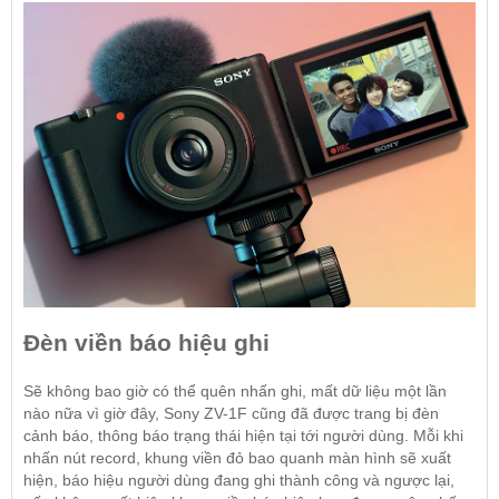
Đèn viền báo hiệu ghi
Sẽ không bao giờ có thể quên nhấn ghi, mất dữ liệu một lần
nào nữa vì giờ đây, Sony ZV-1F cũng đã được trang bị đèn
cảnh báo, thông báo trạng thái hiện tại tới người dùng. Mỗi khi
nhấn nút record, khung viền đỏ bao quanh màn hình sẽ xuất
hiện, báo hiệu người dùng đang ghi thành công và ngược lại,