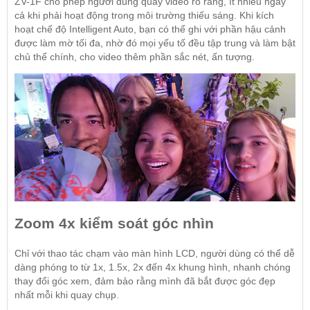
ZV-1F cho phép người dùng quay video rõ ràng, ít nhiễu ngay
cả khi phải hoạt động trong môi trường thiếu sáng. Khi kích
hoạt chế độ Intelligent Auto, bạn có thể ghi với phần hậu cảnh
được làm mờ tối đa, nhờ đó mọi yếu tố đều tập trung và làm bật
chủ thể chính, cho video thêm phần sắc nét, ấn tượng.
Zoom 4x kiểm soát góc nhìn
Chỉ với thao tác chạm vào màn hình LCD, người dùng có thể dễ
dàng phóng to từ 1x, 1.5x, 2x đến 4x khung hình, nhanh chóng
thay đổi góc xem, đảm bảo rằng mình đã bắt được góc đẹp
nhất mỗi khi quay chụp.