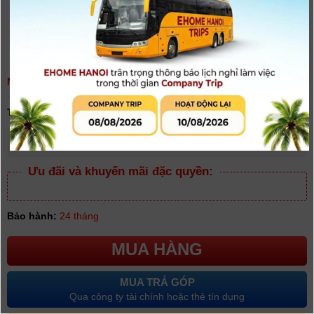
MÁY ẢNH KỸ THUẬT SỐ SONY ZV-1F VLOGGER | CHÍNH HÃNG
(
0
người đánh giá)
Tình trạng:
Có hàng
Giá khuyến mại: 13.990.000đ
[Giá đã bao gồm VAT]
Ưu đãi và khuyến mãi đặc quyền:
Bảo hành:
24 tháng
MUA HÀNG
MUA TRẢ GÓP
Qua công ty tài chính hoặc thẻ tín dụng