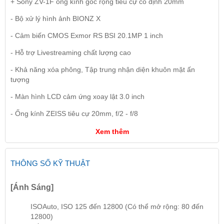
+ Sony ZV-1F ống kính góc rộng tiêu cự cố định 20mm
- Bộ xử lý hình ảnh BIONZ X
- Cảm biến CMOS Exmor RS BSI 20.1MP 1 inch
- Hỗ trợ Livestreaming chất lượng cao
- Khả năng xóa phông, Tập trung nhận diện khuôn mặt ấn
tượng
- Màn hình LCD cảm ứng xoay lật 3.0 inch
- Ống kính ZEISS tiêu cự 20mm, f/2 - f/8
Xem thêm
THÔNG SỐ KỸ THUẬT
[Ánh Sáng]
ISO
Auto, ISO 125 đến 12800 (Có thể mở rộng: 80 đến
12800)