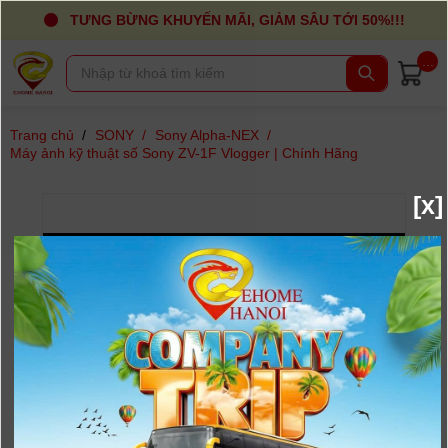
TƯNG BỪNG KHUYẾN MÃI, GIẢM SÂU TỚI 50%!!!
...
Trang chủ
/
SONY
/
Sony Alpha-NEX
/
Máy ảnh kỹ thuật số Sony ZV-1F Vlogger | Chính Hãng
[x]