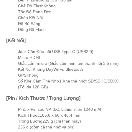
Chế Độ Flash
Không
Tốc Độ Đánh Đèn
-
Chân Kết Nối
-
Độ Bù Sáng
-
Đồng Bộ Flash
-
[Kết Nối]
Jack Cắm
Đầu nối USB Type-C (USB2.0)
Micro HDMI
Giắc cắm micro (Giắc cắm mini âm thanh nổi 3,5 mm)
Kết Nối Không Dây
Wi-Fi, Bluetooth
GPS
Không
Số Khe Cắm Thẻ Nhớ
1 Khe thẻ nhớ: SD/SDHC/SDXC
(Tối đa 128 GB)
[Pin / Kích Thước / Trọng Lượng]
Pin
1 x Pin sạc NP-BX1 Lithium-Ion 1240 mAh
Kích Thước
105.6 x 60 x 46.4 mm
Trọng Lượng
229 g (chỉ thân máy)
256 g (gồm cả thẻ nhớ và pin)