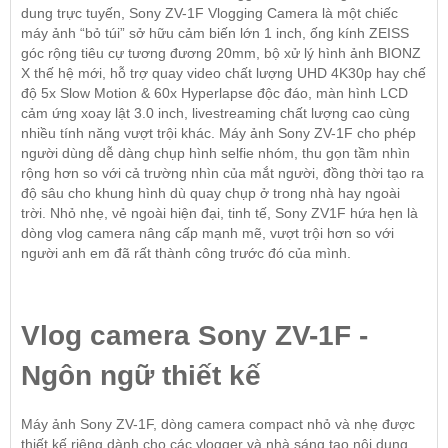
dung trực tuyến, Sony ZV-1F Vlogging Camera là một chiếc
máy ảnh “bỏ túi” sở hữu cảm biến lớn 1 inch, ống kính ZEISS
góc rộng tiêu cự tương đương 20mm, bộ xử lý hình ảnh BIONZ
X thế hệ mới, hỗ trợ quay video chất lượng UHD 4K30p hay chế
độ 5x Slow Motion & 60x Hyperlapse độc đáo, màn hình LCD
cảm ứng xoay lật 3.0 inch, livestreaming chất lượng cao cùng
nhiều tính năng vượt trội khác. Máy ảnh Sony ZV-1F cho phép
người dùng dễ dàng chụp hình selfie nhóm, thu gọn tầm nhìn
rộng hơn so với cả trường nhìn của mắt người, đồng thời tạo ra
độ sâu cho khung hình dù quay chụp ở trong nhà hay ngoài
trời. Nhỏ nhẹ, vẻ ngoài hiện đại, tinh tế, Sony ZV1F hứa hẹn là
dòng vlog camera nâng cấp mạnh mẽ, vượt trội hơn so với
người anh em đã rất thành công trước đó của mình.
Vlog camera Sony ZV-1F -
Ngôn ngữ thiết kế
Máy ảnh Sony ZV-1F, dòng camera compact nhỏ và nhẹ được
thiết kế riêng dành cho các vlogger và nhà sáng tạo nội dung.