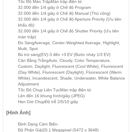
Tốc Độ Màn Trập
Màn trập điện tử:
32.000 đến 1/4 giây ở Chế độ Program
32.000 đến 1/4 giây ở Chế độ Manual (Thủ công)
32.000 đến 1/4 giây ở Chế độ Aperture Priority (Ưu tiên
khẩu độ)
32.000 đến 1/4 giây ở Chế độ Shutter Priority (Ưu tiên
màn trập)
Đo Sáng
Average, Center-Weighted Average, Highlight,
Multi, Spot
Bù trừ sáng(EV)
-3 đến +3 EV (Bước nhảy 1/3 EV)
Cân Bằng Trắng
Auto, Cloudy, Color Temperature,
Custom, Daylight, Fluorescent (Cool White), Fluorescent
(Day White), Fluorescent (Daylight), Fluorescent (Warm
White), Incandescent, Shade, Underwater, White Balance
Adjustment
Tốc Độ Chụp Liên Tục
Màn trập điện tử
Lên đến 16 khung hình/giây (JPEG)
Hẹn Giờ Chụp
Độ trễ 2/5/10 giây
[Hình Ảnh]
Định Dạng Cảm Biến
-
Độ Phân Giải
20.1 Megapixel (5472 x 3648)