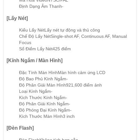
Mã Hóa Video
NTSC/PAL
Định Dạng Âm Thanh
-
[Lấy Nét]
Kiểu Lấy Nét
Lấy nét tự động và thủ công
Chế Độ Lấy Nét
Single-shot AF, Continuous AF, Manual
Focus
Số Điểm Lấy Nét
425 điểm
[Kính Ngắm / Màn Hình]
Đặc Tính Màn Hình
Màn hình cảm ứng LCD
Độ Bao Phủ Kính Ngắm
-
Độ Phân Giải Màn Hình
921,600 điểm ảnh
Loại Kính Ngắm
-
Kích Thước Kính Ngắm
-
Độ Phân Giải Kính Ngắm
-
Độ Phóng Đại Kính Ngắm
-
Kích Thước Màn Hình
3 inch
[Đèn Flash]
Đèn Flash
Không tích hợp sẵn