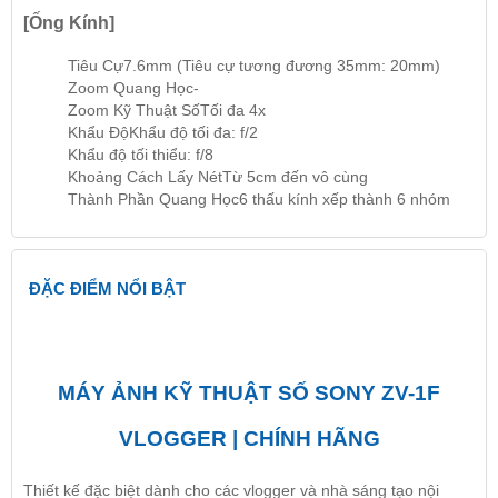
[Ống Kính]
Tiêu Cự
7.6mm (Tiêu cự tương đương 35mm: 20mm)
Zoom Quang Học
-
Zoom Kỹ Thuật Số
Tối đa 4x
Khẩu Độ
Khẩu độ tối đa: f/2
Khẩu độ tối thiểu: f/8
Khoảng Cách Lấy Nét
Từ 5cm đến vô cùng
Thành Phần Quang Học
6 thấu kính xếp thành 6 nhóm
ĐẶC ĐIỂM NỔI BẬT
MÁY ẢNH KỸ THUẬT SỐ SONY ZV-1F
VLOGGER | CHÍNH HÃNG
Thiết kế đặc biệt dành cho các vlogger và nhà sáng tạo nội