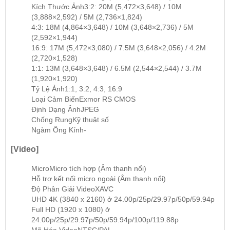
Kích Thước Ảnh
3:2: 20M (5,472×3,648) / 10M
(3,888×2,592) / 5M (2,736×1,824)
4:3: 18M (4,864×3,648) / 10M (3,648×2,736) / 5M
(2,592×1,944)
16:9: 17M (5,472×3,080) / 7.5M (3,648×2,056) / 4.2M
(2,720×1,528)
1:1: 13M (3,648×3,648) / 6.5M (2,544×2,544) / 3.7M
(1,920×1,920)
Tỷ Lệ Ảnh
1:1, 3:2, 4:3, 16:9
Loại Cảm Biến
Exmor RS CMOS
Định Dạng Ảnh
JPEG
Chống Rung
Kỹ thuật số
Ngàm Ống Kính
-
[Video]
Micro
Micro tích hợp (Âm thanh nổi)
Hỗ trợ kết nối micro ngoài (Âm thanh nổi)
Độ Phân Giải Video
XAVC
UHD 4K (3840 x 2160) ở 24.00p/25p/29.97p/50p/59.94p
Full HD (1920 x 1080) ở
24.00p/25p/29.97p/50p/59.94p/100p/119.88p