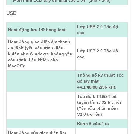
Màn hình LCD đầy đủ màu sắc 1,54" (240 × 240)
USB
Lớp USB 2.0 Tốc độ
Hoạt động lưu trữ hàng loạt:
cao
Hoạt động giao diện âm thanh
đa rãnh (yêu cầu trình điều
Lớp USB 2.0 Tốc độ
khiển cho Windows, không yêu
cao
cầu trình điều khiển cho
MacOS):
Thông số kỹ thuật Tốc
độ lấy mẫu
44,1/48/88,2/96 kHz
Tốc độ bit 16/24 bit
tuyến tính / 32 bit nổi
(Yêu cầu phần mềm
V2.0 trở lên)
Kênh 6 vào/4 ra
Hoạt động của giao diện âm