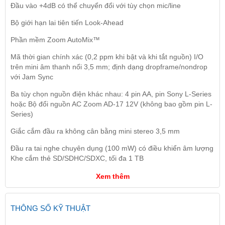
Đầu vào +4dB có thể chuyển đổi với tùy chọn mic/line
Bộ giới hạn lai tiên tiến Look-Ahead
Phần mềm Zoom AutoMix™
Mã thời gian chính xác (0,2 ppm khi bật và khi tắt nguồn) I/O
trên mini âm thanh nổi 3,5 mm; định dạng dropframe/nondrop
với Jam Sync
Ba tùy chọn nguồn điện khác nhau: 4 pin AA, pin Sony L-Series
hoặc Bộ đổi nguồn AC Zoom AD-17 12V (không bao gồm pin L-
Series)
Giắc cắm đầu ra không cân bằng mini stereo 3,5 mm
Đầu ra tai nghe chuyên dụng (100 mW) có điều khiển âm lượng
Khe cắm thẻ SD/SDHC/SDXC, tối đa 1 TB
Xem thêm
THÔNG SỐ KỸ THUẬT