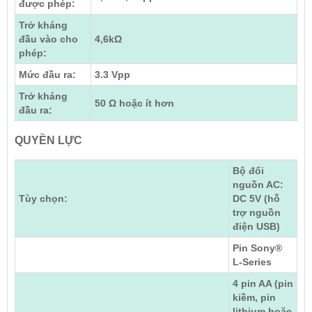
được phép:
Trở kháng
đầu vào cho
4,6kΩ
phép:
Mức đầu ra:
3.3 Vpp
Trở kháng
50 Ω hoặc ít hơn
đầu ra:
QUYỀN LỰC
Bộ đổi
nguồn AC:
Tùy chọn:
DC 5V (hỗ
trợ nguồn
điện USB)
Pin Sony®
L-Series
4 pin AA (pin
kiềm, pin
lithium hoặc