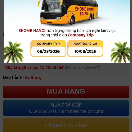
MÁY GHI ÂM ĐA NĂNG ZOOM F6 | CHÍNH HÃNG
(
0
người đánh giá)
Tình trạng:
Có hàng
Giá niêm yết:
16.990.000 VNĐ
Giá khuyến mại: 15.790.000đ
[Giá đã bao gồm VAT]
Bảo hành:
12 tháng
MUA HÀNG
MUA TRẢ GÓP
Qua công ty tài chính hoặc thẻ tín dụng
LIÊN HỆ CỬA HÀNG