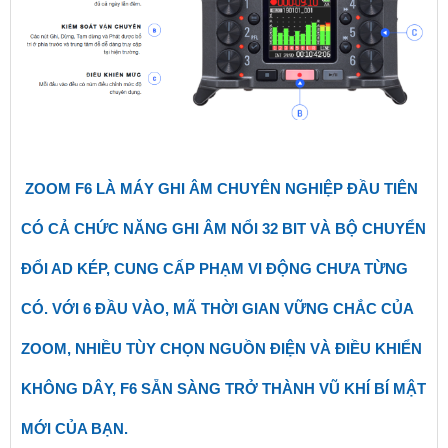
ZOOM F6 LÀ MÁY GHI ÂM CHUYÊN NGHIỆP ĐẦU TIÊN
CÓ CẢ CHỨC NĂNG GHI ÂM NỔI 32 BIT VÀ BỘ CHUYỂN
ĐỔI AD KÉP, CUNG CẤP PHẠM VI ĐỘNG CHƯA TỪNG
CÓ. VỚI 6 ĐẦU VÀO, MÃ THỜI GIAN VỮNG CHẮC CỦA
ZOOM, NHIỀU TÙY CHỌN NGUỒN ĐIỆN VÀ ĐIỀU KHIỂN
KHÔNG DÂY, F6 SẴN SÀNG TRỞ THÀNH VŨ KHÍ BÍ MẬT
MỚI CỦA BẠN.