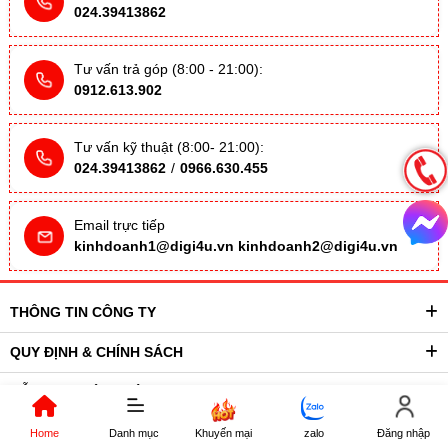
024.39413862
Tư vấn trả góp (8:00 - 21:00):
0912.613.902
Tư vấn kỹ thuật (8:00- 21:00):
024.39413862
/
0966.630.455
Email trực tiếp
kinhdoanh1@digi4u.vn
kinhdoanh2@digi4u.vn
THÔNG TIN CÔNG TY
QUY ĐỊNH & CHÍNH SÁCH
HỖ TRỢ KHÁCH HÀNG
Đăng ký nhận tin khuyến mãi
Home
Danh mục
Khuyến mại
zalo
Đăng nhập