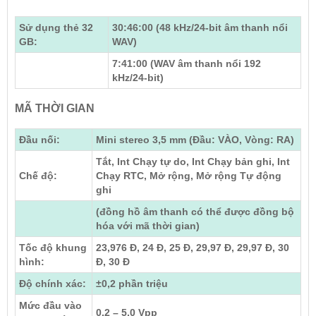
Sử dụng thẻ 32
30:46:00 (48 kHz/24-bit âm thanh nổi
GB:
WAV)
7:41:00 (WAV âm thanh nổi 192
kHz/24-bit)
MÃ THỜI GIAN
Đầu nối:
Mini stereo 3,5 mm (Đầu: VÀO, Vòng: RA)
Tắt, Int Chạy tự do, Int Chạy bản ghi, Int
Chế độ:
Chạy RTC, Mở rộng, Mở rộng Tự động
ghi
(đồng hồ âm thanh có thể được đồng bộ
hóa với mã thời gian)
Tốc độ khung
23,976 Đ, 24 Đ, 25 Đ, 29,97 Đ, 29,97 Đ, 30
hình:
Đ, 30 Đ
Độ chính xác:
±0,2 phần triệu
Mức đầu vào
0,2 – 5,0 Vpp