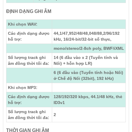
ĐỊNH DẠNG GHI ÂM
Khi chọn WAV:
Các định dạng được
44,1/47,952/48/48,048/88,2/96/192
hỗ trợ:
kHz, 16/24-bit/32-bit số thực,
mono/stereo/2-8ch poly, BWF/iXML
Số lượng track ghi
14 (6 đầu vào x 2 (Tuyến tính và
âm đồng thời tối đa:
Nổi) + hỗn hợp LR)
6 (6 đầu vào (Tuyến tính hoặc Nổi)
ở Chế độ Nổi (32bit), 192 kHz)
Khi chọn MP3:
Các định dạng được
128/192/320 kbps, 44.1/48 kHz, thẻ
hỗ trợ:
ID3v1
Số lượng track ghi
2
âm đồng thời tối đa:
THỜI GIAN GHI ÂM