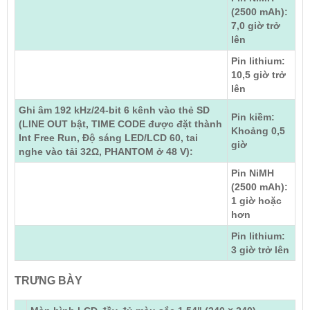
(2500 mAh):
7,0 giờ trở
lên
Pin lithium:
10,5 giờ trở
lên
Ghi âm 192 kHz/24-bit 6 kênh vào thẻ SD
Pin kiềm:
(LINE OUT bật, TIME CODE được đặt thành
Khoảng 0,5
Int Free Run, Độ sáng LED/LCD 60, tai
giờ
nghe vào tải 32Ω, PHANTOM ở 48 V):
Pin NiMH
(2500 mAh):
1 giờ hoặc
hơn
Pin lithium:
3 giờ trở lên
TRƯNG BÀY