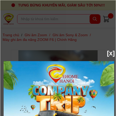
TƯNG BỪNG KHUYẾN MÃI, GIẢM SÂU TỚI 50%!!!
...
Trang chủ
/
Ghi âm Zoom
/
Ghi âm Sony & Zoom
/
Máy ghi âm đa năng ZOOM F6 | Chính Hãng
[x]