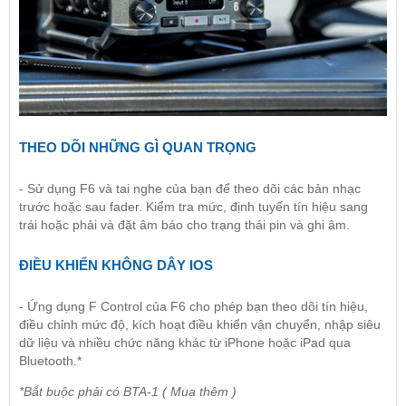
THEO DÕI NHỮNG GÌ QUAN TRỌNG
- Sử dụng F6 và tai nghe của bạn để theo dõi các bản nhạc
trước hoặc sau fader. Kiểm tra mức, định tuyến tín hiệu sang
trái hoặc phải và đặt âm báo cho trạng thái pin và ghi âm.
ĐIỀU KHIỂN KHÔNG DÂY IOS
- Ứng dụng F Control của F6 cho phép bạn theo dõi tín hiệu,
điều chỉnh mức độ, kích hoạt điều khiển vận chuyển, nhập siêu
dữ liệu và nhiều chức năng khác từ iPhone hoặc iPad qua
Bluetooth.*
*Bắt buộc phải có BTA-1 ( Mua thêm )