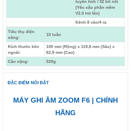
tuyến tính / 32 bit nổi
(Yêu cầu phần mềm
V2.0 trở lên)
Kênh 8 vào/4 ra
Tiêu thụ điện
10 tuần
năng:
Kích thước bên
100 mm (Rộng) x 119,8 mm (Sâu) x
ngoài:
62,9 mm (Cao)
Cân nặng:
520g
ĐẶC ĐIỂM NỔI BẬT
MÁY GHI ÂM ZOOM F6 | CHÍNH
HÃNG