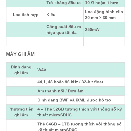
Trở kháng đầu ra
10 Ω hoặc ít hơn
Loa động hình elip
Loa tích hợp
Kiểu
20 mm × 30 mm
Công suất đầu ra
250mW
hiệu quả tối đa
MÁY GHI ÂM
Định dạng
WAV
ghi âm
44,1, 48 hoặc 96 kHz / 32-bit float
Âm thanh nổi / Đơn âm
Định dạng BWF và iXML được hỗ trợ
Phương tiện
4 – Thẻ 32GB tương thích với thông số kỹ
ghi âm
thuật microSDHC
Thẻ 64GB – 1TB tương thích với thông số
kỹ thuật microSDXC