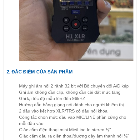
2. ĐẶC ĐIỂM CỦA SẢN PHẨM
Máy ghi âm nổi 2 rãnh 32 bit với Bộ chuyển đổi A/D kép
Ghi âm không cần clip, không cần cài đặt mức tăng
Ghi lại tốc độ mẫu lên đến 96kHZ
Hướng dẫn bằng giọng nói dành cho người khiếm thị
2 đầu vào kết hợp XLR/TRS có đầu nối khóa
Công tắc chọn mức đầu vào MIC/LINE phần cứng cho
mỗi đầu vào
Giắc cắm điện thoại mini Mic/Line In stereo ⅛"
Giắc cắm đầu ra điện thoại/đường dây âm thanh nổi ⅛"