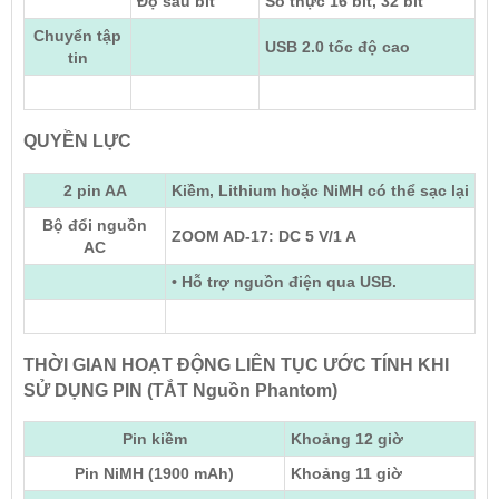
Độ sâu bit
Số thực 16 bit, 32 bit
Chuyển tập
USB 2.0 tốc độ cao
tin
QUYỀN LỰC
2 pin AA
Kiềm, Lithium hoặc NiMH có thể sạc lại
Bộ đổi nguồn
ZOOM AD-17: DC 5 V/1 A
AC
• Hỗ trợ nguồn điện qua USB.
THỜI GIAN HOẠT ĐỘNG LIÊN TỤC ƯỚC TÍNH KHI
SỬ DỤNG PIN (TẮT Nguồn Phantom)
Pin kiềm
Khoảng 12 giờ
Pin NiMH (1900 mAh)
Khoảng 11 giờ