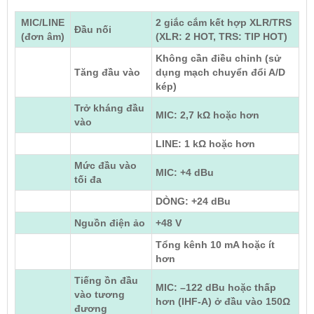
MIC/LINE
2 giắc cắm kết hợp XLR/TRS
Đầu nối
(đơn âm)
(XLR: 2 HOT, TRS: TIP HOT)
Không cần điều chỉnh (sử
Tăng đầu vào
dụng mạch chuyển đổi A/D
kép)
Trở kháng đầu
MIC: 2,7 kΩ hoặc hơn
vào
LINE: 1 kΩ hoặc hơn
Mức đầu vào
MIC: +4 dBu
tối đa
DÒNG: +24 dBu
Nguồn điện ảo
+48 V
Tổng kênh 10 mA hoặc ít
hơn
Tiếng ồn đầu
MIC: –122 dBu hoặc thấp
vào tương
hơn (IHF-A) ở đầu vào 150Ω
đương