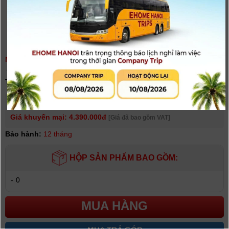
MÁY GHI ÂM ZOOM H1 XLR | CHÍNH HÃNG
(
0
người đánh giá)
Tình trạng:
Có hàng
Giá niêm yết:
4.590.000 VNĐ
Giá khuyến mại: 4.390.000đ
[Giá đã bao gồm VAT]
Bảo hành:
12 tháng
HỘP SẢN PHẨM BAO GỒM:
-
0
MUA HÀNG