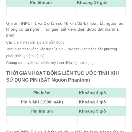
Pin lithium
Khoảng 19 giờ
Ghi âm INPUT 1 và 2 ở tần số 48 kHz/32-bit float, tắt nguồn ảo,
không có tai nghe, Thời gian tiết kiệm điện được đặt thành 1
phút
Các giá trị này chỉ là giá trị gần đúng.
Thời gian hoạt động liên tục của pin được xác định bằng các phương
pháp thử nghiệm nội bộ.
Chúng sẽ thay đổi rất nhiều tùy theo điều kiện sử dụng.
THỜI GIAN HOẠT ĐỘNG LIÊN TỤC ƯỚC TÍNH KHI
SỬ DỤNG PIN (BẬT Nguồn Phantom)
Pin kiềm
Khoảng 4 giờ
Pin NiMH (1900 mAh)
Khoảng 3 giờ
Pin lithium
Khoảng 9 giờ