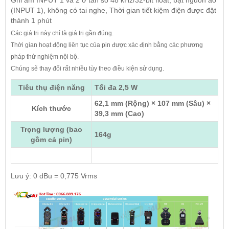
Ghi âm INPUT 1 và 2 ở tần số 48 kHz/32-bit float, bật nguồn ảo
(INPUT 1), không có tai nghe, Thời gian tiết kiệm điện được đặt
thành 1 phút
Các giá trị này chỉ là giá trị gần đúng.
Thời gian hoạt động liên tục của pin được xác định bằng các phương
pháp thử nghiệm nội bộ.
Chúng sẽ thay đổi rất nhiều tùy theo điều kiện sử dụng.
Tiêu thụ điện năng
Tối đa 2,5 W
62,1 mm (Rộng) × 107 mm (Sâu) ×
Kích thước
39,3 mm (Cao)
Trọng lượng (bao
164g
gồm cả pin)
Lưu ý: 0 dBu = 0,775 Vrms