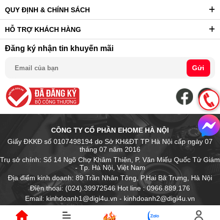
QUY ĐỊNH & CHÍNH SÁCH
HỖ TRỢ KHÁCH HÀNG
Đăng ký nhận tin khuyến mãi
Gửi
CÔNG TY CỔ PHẦN EHOME HÀ NỘI
Giấy ĐKKĐ số 0107498194 do Sở KH&ĐT TP Hà Nội cấp ngày 07
tháng 07 năm 2016
Trụ sở chính: Số 14 Ngõ Chợ Khâm Thiên, P. Văn Miếu Quốc Tử Giám
- Tp. Hà Nội, Việt Nam
Địa điểm kinh doanh: 89 Trần Nhân Tông, P.Hai Bà Trưng, Hà Nội
Điện thoại: (024).39972546 Hot line : 0966.889.176
Email: kinhdoanh1@digi4u.vn - kinhdoanh2@digi4u.vn