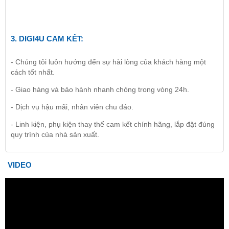
3.
DIGI4U
CAM KẾT:
- Chúng tôi luôn hướng đến sự hài lòng của khách hàng một
cách tốt nhất.
- Giao hàng và bảo hành nhanh chóng trong vòng 24h.
- Dịch vụ hậu mãi, nhân viên chu đáo.
- Linh kiện, phụ kiện thay thế cam kết chính hãng, lắp đặt đúng
quy trình của nhà sản xuất.
VIDEO