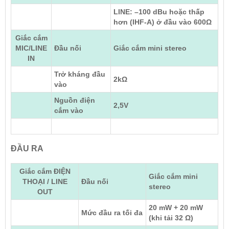
LINE: –100 dBu hoặc thấp
hơn (IHF-A) ở đầu vào 600Ω
Giắc cắm
MIC/LINE
Đầu nối
Giắc cắm mini stereo
IN
Trở kháng đầu
2kΩ
vào
Nguồn điện
2,5V
cắm vào
ĐẦU RA
Giắc cắm ĐIỆN
Giắc cắm mini
THOẠI / LINE
Đầu nối
stereo
OUT
20 mW + 20 mW
Mức đầu ra tối đa
(khi tải 32 Ω)