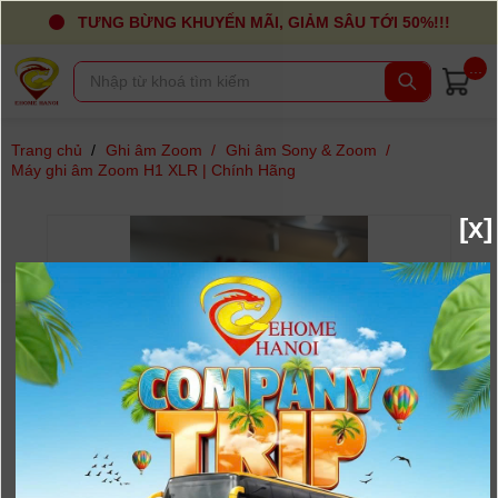
TƯNG BỪNG KHUYẾN MÃI, GIẢM SÂU TỚI 50%!!!
...
Trang chủ
/
Ghi âm Zoom
/
Ghi âm Sony & Zoom
/
Máy ghi âm Zoom H1 XLR | Chính Hãng
[x]