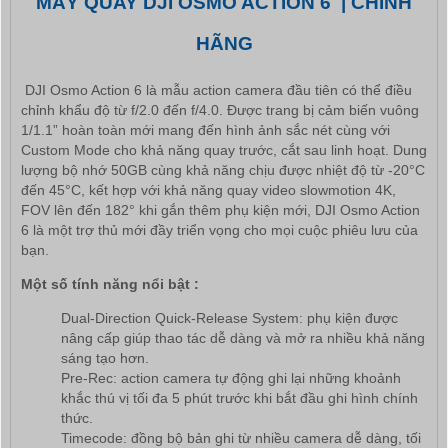
MÁY QUAY DJI OSMO ACTION 6 | CHÍNH
HÃNG
DJI Osmo Action 6 là mẫu action camera đầu tiên có thể điều
chỉnh khẩu độ từ f/2.0 đến f/4.0. Được trang bị cảm biến vuông
1/1.1” hoàn toàn mới mang đến hình ảnh sắc nét cùng với
Custom Mode cho khả năng quay trước, cắt sau linh hoạt. Dung
lượng bộ nhớ 50GB cùng khả năng chịu được nhiệt độ từ -20°C
đến 45°C, kết hợp với khả năng quay video slowmotion 4K,
FOV lên đến 182° khi gắn thêm phụ kiện mới, DJI Osmo Action
6 là một trợ thủ mới đầy triển vọng cho mọi cuộc phiêu lưu của
bạn.
Một số tính năng nổi bật :
Dual-Direction Quick-Release System: phụ kiện được
nâng cấp giúp thao tác dễ dàng và mở ra nhiều khả năng
sáng tạo hơn.
Pre-Rec: action camera tự động ghi lại những khoảnh
khắc thú vị tối đa 5 phút trước khi bắt đầu ghi hình chính
thức.
Timecode: đồng bộ bản ghi từ nhiều camera dễ dàng, tối