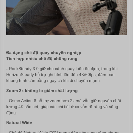
Đa dạng chế độ quay chuyên nghiệp
Tích hợp nhiều chế độ chống rung
-
RockSteady 3.0 giữ cho cảnh quay luôn ổn định, trong khi
HorizonSteady hỗ trợ ghi hình lên đến 4K/60fps, đảm bảo
khung hình cân bằng ngay cả khi di chuyển mạnh.
Zoom 2x không lo giảm chất lượng
- Osmo Action 6 hỗ trợ zoom hơn 2x mà vẫn giữ nguyên chất
lượng 4K sắc nét, giúp các chi tiết ở xa vẫn rõ ràng và sống
động.
Natural Wide
- Chế độ Natural Wide FOV mang đến góc quay rộng nhưng