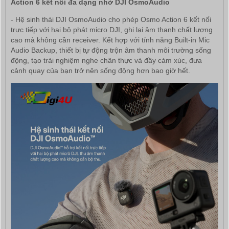
Action 6 kết nối đa dạng nhờ DJI OsmoAudio
- Hệ sinh thái DJI OsmoAudio cho phép Osmo Action 6 kết nối
trực tiếp với hai bộ phát micro DJI, ghi lại âm thanh chất lượng
cao mà không cần receiver. Kết hợp với tính năng Built-in Mic
Audio Backup, thiết bị tự động trộn âm thanh môi trường sống
động, tạo trải nghiệm nghe chân thực và đầy cảm xúc, đưa
cảnh quay của bạn trở nên sống động hơn bao giờ hết.