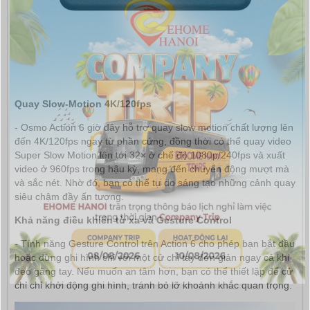
Quay Slow-Motion 4K/120fps
- Osmo Action 6 giờ đây hỗ trợ quay slow motion chất lượng lên
đến 4K/120fps ngay từ phần cứng, đồng thời có thể quay video
Super Slow Motion lên tới 32× ở chế độ 1080p/240fps và xuất
video ở 960fps trong hậu kỳ, mang đến chuyển động mượt mà
và sắc nét. Nhờ đó, bạn có thể tự do sáng tạo những cảnh quay
siêu chậm đầy ấn tượng.
Khả năng điều khiển từ xa và Gesture Control
- Tính năng Gesture Control trên Action 6 cho phép bạn bắt đầu
hoặc dừng ghi hình chỉ với một cử chỉ tay đơn giản ngay cả khi
đeo găng tay. Nếu muốn an tâm hơn, bạn có thể thiết lập để cử
chỉ chỉ khởi động ghi hình, tránh bỏ lỡ khoảnh khắc quan trọng.