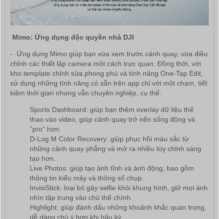
Mimo: Ứng dụng độc quyền nhà DJI
- Ứng dụng Mimo giúp bạn vừa xem trước cảnh quay, vừa điều
chỉnh các thiết lập camera một cách trực quan. Đồng thời, với
kho template chỉnh sửa phong phú và tính năng One-Tap Edit,
sử dụng những tính năng có sẵn trên app chỉ với một chạm, tiết
kiệm thời gian nhưng vẫn chuyên nghiệp, cụ thể:
Sports Dashboard: giúp bạn thêm overlay dữ liệu thể
thao vào video, giúp cảnh quay trở nến sống động và
“pro” hơn.
D-Log M Color Recovery: giúp phục hồi màu sắc từ
những cảnh quay phẳng và mở ra nhiều tùy chỉnh sáng
tạo hơn.
Live Photos: giúp tạo ảnh tĩnh và ảnh động, bao gồm
thông tin kiểu máy và thông số chụp.
InvisiStick: loại bỏ gậy selfie khỏi khung hình, giữ mọi ánh
nhìn tập trung vào chủ thể chính.
Highlight: giúp đánh dấu những khoảnh khắc quan trọng,
dễ dàng chú ý hơn khi hậu kỳ.