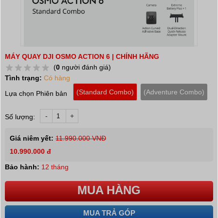
MÁY QUAY DJI OSMO ACTION 6 | CHÍNH HÃNG
(
0
người đánh giá)
Tình trạng:
Có hàng
(Standard Combo)
(Adventure Combo)
Lựa chọn Phiên bản
-
+
Số lượng:
Giá niêm yết:
11.990.000 VNĐ
10.990.000 đ
Bảo hành:
12 tháng
MUA HÀNG
MUA TRẢ GÓP