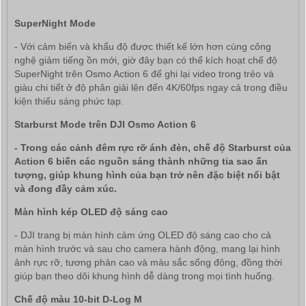
SuperNight Mode
- Với cảm biến và khẩu độ được thiết kế lớn hơn cùng công
nghệ giảm tiếng ồn mới, giờ đây bạn có thể kích hoạt chế độ
SuperNight trên Osmo Action 6 để ghi lại video trong trẻo và
giàu chi tiết ở độ phân giải lên đến 4K/60fps ngay cả trong điều
kiện thiếu sáng phức tạp.
Starburst Mode trên DJI Osmo Action 6
- Trong các cảnh đêm rực rỡ ánh đèn, chế độ Starburst của
Action 6 biến các nguồn sáng thành những tia sao ấn
tượng, giúp khung hình của bạn trở nên đặc biệt nổi bật
và đong đầy cảm xúc.
Màn hình kép OLED độ sáng cao
- DJI trang bị màn hình cảm ứng OLED độ sáng cao cho cả
màn hình trước và sau cho camera hành động, mang lại hình
ảnh rực rỡ, tương phản cao và màu sắc sống động, đồng thời
giúp bạn theo dõi khung hình dễ dàng trong mọi tình huống.
Chế độ màu 10-bit D-Log M