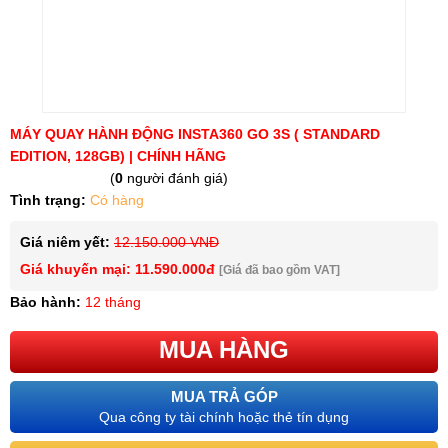
MÁY QUAY HÀNH ĐỘNG INSTA360 GO 3S ( STANDARD
EDITION, 128GB) | CHÍNH HÃNG
(
0
người đánh giá)
Tình trạng:
Có hàng
Giá niêm yết:
12.150.000 VNĐ
Giá khuyến mại: 11.590.000đ
[Giá đã bao gồm VAT]
Bảo hành:
12 tháng
MUA HÀNG
MUA TRẢ GÓP
Qua công ty tài chính hoặc thẻ tín dụng