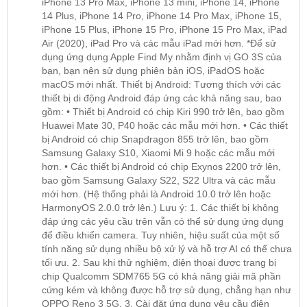
iPhone 13 Pro Max, iPhone 13 mini, iPhone 14, iPhone
14 Plus, iPhone 14 Pro, iPhone 14 Pro Max, iPhone 15,
iPhone 15 Plus, iPhone 15 Pro, iPhone 15 Pro Max, iPad
Air (2020), iPad Pro và các mẫu iPad mới hơn. *Để sử
dụng ứng dụng Apple Find My nhằm định vị GO 3S của
bạn, bạn nên sử dụng phiên bản iOS, iPadOS hoặc
macOS mới nhất. Thiết bị Android: Tương thích với các
thiết bị di động Android đáp ứng các khả năng sau, bao
gồm: • Thiết bị Android có chip Kiri 990 trở lên, bao gồm
Huawei Mate 30, P40 hoặc các mẫu mới hơn. • Các thiết
bị Android có chip Snapdragon 855 trở lên, bao gồm
Samsung Galaxy S10, Xiaomi Mi 9 hoặc các mẫu mới
hơn. • Các thiết bị Android có chip Exynos 2200 trở lên,
bao gồm Samsung Galaxy S22, S22 Ultra và các mẫu
mới hơn. (Hệ thống phải là Android 10.0 trở lên hoặc
HarmonyOS 2.0.0 trở lên.) Lưu ý: 1. Các thiết bị không
đáp ứng các yêu cầu trên vẫn có thể sử dụng ứng dụng
để điều khiển camera. Tuy nhiên, hiệu suất của một số
tính năng sử dụng nhiều bộ xử lý và hỗ trợ AI có thể chưa
tối ưu. 2. Sau khi thử nghiệm, điện thoại được trang bị
chip Qualcomm SDM765 5G có khả năng giải mã phần
cứng kém và không được hỗ trợ sử dụng, chẳng hạn như
OPPO Reno 3 5G. 3. Cài đặt ứng dụng yêu cầu điện