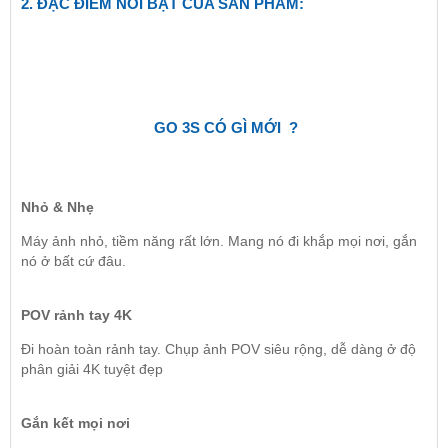
2. ĐẶC ĐIỂM NỔI BẬT CỦA SẢN PHẨM:
GO 3S CÓ GÌ MỚI ?
Nhỏ & Nhẹ
Máy ảnh nhỏ, tiềm năng rất lớn. Mang nó đi khắp mọi nơi, gắn
nó ở bất cứ đâu.
POV rảnh tay 4K
Đi hoàn toàn rảnh tay. Chụp ảnh POV siêu rộng, dễ dàng ở độ
phân giải 4K tuyệt đẹp
Gắn kết mọi nơi