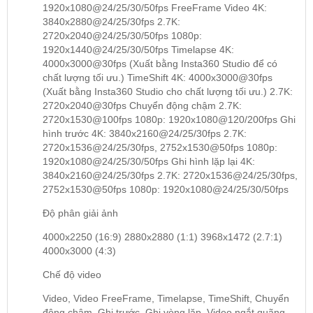
1920x1080@24/25/30/50fps FreeFrame Video 4K:
3840x2880@24/25/30fps 2.7K:
2720x2040@24/25/30/50fps 1080p:
1920x1440@24/25/30/50fps Timelapse 4K:
4000x3000@30fps (Xuất bằng Insta360 Studio để có
chất lượng tối ưu.) TimeShift 4K: 4000x3000@30fps
(Xuất bằng Insta360 Studio cho chất lượng tối ưu.) 2.7K:
2720x2040@30fps Chuyển động chậm 2.7K:
2720x1530@100fps 1080p: 1920x1080@120/200fps Ghi
hình trước 4K: 3840x2160@24/25/30fps 2.7K:
2720x1536@24/25/30fps, 2752x1530@50fps 1080p:
1920x1080@24/25/30/50fps Ghi hình lặp lại 4K:
3840x2160@24/25/30fps 2.7K: 2720x1536@24/25/30fps,
2752x1530@50fps 1080p: 1920x1080@24/25/30/50fps
Độ phân giải ảnh
4000x2250 (16:9) 2880x2880 (1:1) 3968x1472 (2.7:1)
4000x3000 (4:3)
Chế độ video
Video, Video FreeFrame, Timelapse, TimeShift, Chuyển
động chậm, Ghi trước, Ghi vòng lặp, Video ngắt quãng