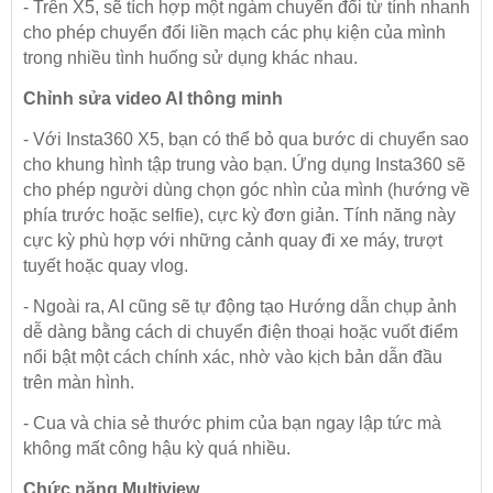
- Trên X5, sẽ tích hợp một ngàm chuyển đổi từ tính nhanh
cho phép chuyển đổi liền mạch các phụ kiện của mình
trong nhiều tình huống sử dụng khác nhau.
Chỉnh sửa video AI thông minh
- Với Insta360 X5, bạn có thể bỏ qua bước di chuyển sao
cho khung hình tập trung vào bạn. Ứng dụng Insta360 sẽ
cho phép người dùng chọn góc nhìn của mình (hướng về
phía trước hoặc selfie), cực kỳ đơn giản. Tính năng này
cực kỳ phù hợp với những cảnh quay đi xe máy, trượt
tuyết hoặc quay vlog.
- Ngoài ra, AI cũng sẽ tự động tạo Hướng dẫn chụp ảnh
dễ dàng bằng cách di chuyển điện thoại hoặc vuốt điểm
nổi bật một cách chính xác, nhờ vào kịch bản dẫn đầu
trên màn hình.
- Cua và chia sẻ thước phim của bạn ngay lập tức mà
không mất công hậu kỳ quá nhiều.
Chức năng Multiview