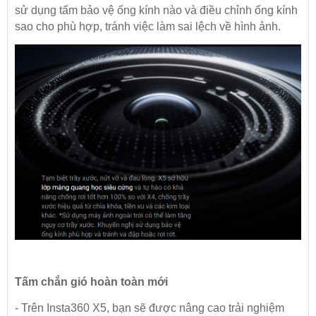
sử dụng tấm bảo vệ ống kính nào và điều chỉnh ống kính
sao cho phù hợp, tránh việc làm sai lệch về hình ảnh.
Tấm chắn gió hoàn toàn mới
- Trên Insta360 X5, bạn sẽ được nâng cao trải nghiệm