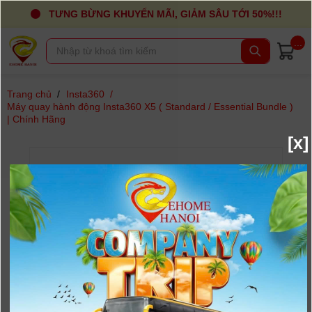
TƯNG BỪNG KHUYẾN MÃI, GIẢM SÂU TỚI 50%!!!
...
Trang chủ
/
Insta360
/
Máy quay hành động Insta360 X5 ( Standard / Essential Bundle )
| Chính Hãng
[x]