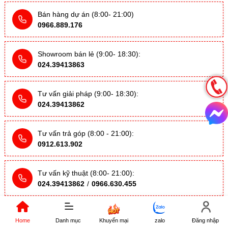
Bán hàng dự án (8:00- 21:00)
0966.889.176
Showroom bán lẻ (9:00- 18:30):
024.39413863
Tư vấn giải pháp (9:00- 18:30):
024.39413862
Tư vấn trả góp (8:00 - 21:00):
0912.613.902
Tư vấn kỹ thuật (8:00- 21:00):
024.39413862
/
0966.630.455
Email trực tiếp
Home
Danh mục
Khuyến mại
zalo
Đăng nhập
kinhdoanh1@digi4u.vn
kinhdoanh2@digi4u.vn