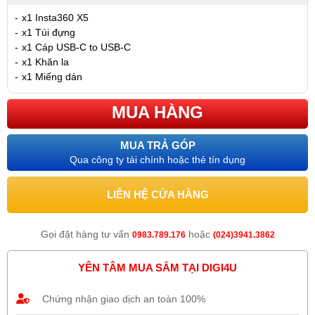
-
x1 Insta360 X5
-
x1 Túi đựng
-
x1 Cáp USB-C to USB-C
-
x1 Khăn la
-
x1 Miếng dán
MUA HÀNG
MUA TRẢ GÓP
Qua công ty tài chính hoặc thẻ tín dụng
LIÊN HỆ CỬA HÀNG
Gọi đặt hàng tư vấn
hoặc
0983.789.176
(024)3941.3862
YÊN TÂM MUA SẮM TẠI DIGI4U
Chứng nhận giao dịch an toàn 100%