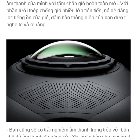
âm thanh của mình với tấm chắn gió hoàn toàn mới. Với
phần lưới thép chống gió nhiều lớp tiên tiến, nó dễ dàng
lọc tiếng ồn của gió, đảm bảo thông điệp của bạn được
nghe to và rõ ràng.
- Bạn cũng sẽ có trải nghiệm âm thanh trong trẻo với bốn
chế độ âm thanh đa năng của X5, hoàn hảo cho mọi hoạt