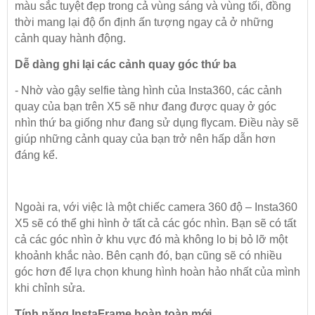
màu sắc tuyệt đẹp trong cả vùng sáng và vùng tối, đồng
thời mang lại độ ổn định ấn tượng ngay cả ở những
cảnh quay hành động.
Dễ dàng ghi lại các cảnh quay góc thứ ba
- Nhờ vào gậy selfie tàng hình của Insta360, các cảnh
quay của bạn trên X5 sẽ như đang được quay ở góc
nhìn thứ ba giống như đang sử dụng flycam. Điều này sẽ
giúp những cảnh quay của bạn trở nên hấp dẫn hơn
đáng kể.
Ngoài ra, với việc là một chiếc camera 360 độ – Insta360
X5 sẽ có thể ghi hình ở tất cả các góc nhìn. Bạn sẽ có tất
cả các góc nhìn ở khu vực đó mà không lo bị bỏ lỡ một
khoảnh khắc nào. Bên cạnh đó, bạn cũng sẽ có nhiều
góc hơn để lựa chọn khung hình hoàn hảo nhất của mình
khi chỉnh sửa.
Tính năng InstaFrame hoàn toàn mới