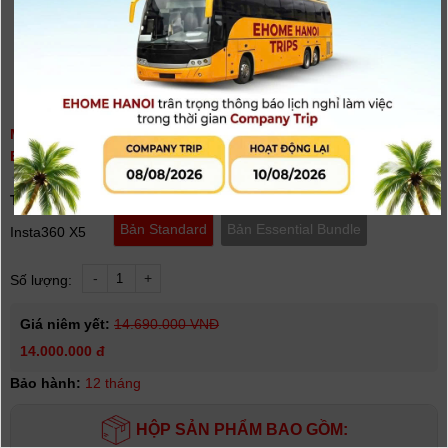
MÁY QUAY HÀNH ĐỘNG INSTA360 X5 ( STANDARD /
ESSENTIAL BUNDLE ) | CHÍNH HÃNG
(
0
người đánh giá)
Tình trạng:
Có hàng
Bản Standard
Bản Essential Bundle
Insta360 X5
-
+
Số lượng:
Giá niêm yết:
14.690.000 VNĐ
14.000.000 đ
Bảo hành:
12 tháng
HỘP SẢN PHẨM BAO GỒM: