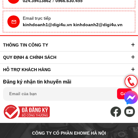
024.39413862
/
0966.630.455
Email trực tiếp
kinhdoanh1@digi4u.vn
kinhdoanh2@digi4u.vn
THÔNG TIN CÔNG TY
QUY ĐỊNH & CHÍNH SÁCH
HỖ TRỢ KHÁCH HÀNG
Đăng ký nhận tin khuyến mãi
Gửi
CÔNG TY CỔ PHẦN EHOME HÀ NỘI