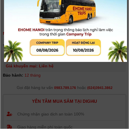
MICRO KHÔNG DÂY BOYA BY-WM8 PRO K2 (BỘ THU 2 MICRO)
(
0
người đánh giá)
Tình trạng:
Hết hàng
Giá niêm yết:
5.300.000 VNĐ
Giá khuyến mại: Liên hệ
Bảo hành:
12 tháng
Gọi đặt hàng tư vấn
hoặc
0983.789.176
(024)3941.3862
YÊN TÂM MUA SẮM TẠI DIGI4U
Chứng nhận giao dịch an toàn 100%
Giao hàng miễn phí toàn quốc