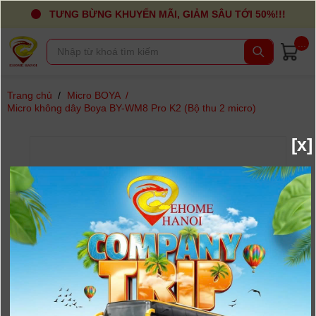
TƯNG BỪNG KHUYẾN MÃI, GIẢM SÂU TỚI 50%!!!
...
Trang chủ
/
Micro BOYA
/
Micro không dây Boya BY-WM8 Pro K2 (Bộ thu 2 micro)
[x]