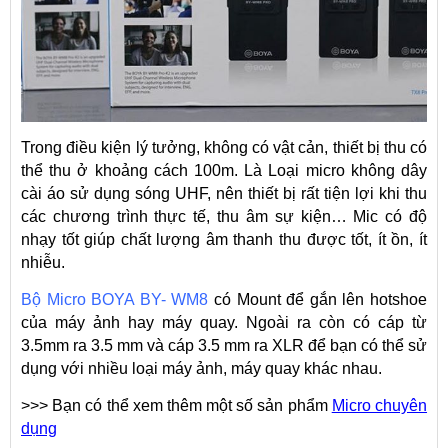
Trong điều kiện lý tưởng, không có vật cản, thiết bị thu có
thể thu ở khoảng cách 100m. Là Loại micro không dây
cài áo sử dụng sóng UHF, nên thiết bị rất tiện lợi khi thu
các chương trình thực tế, thu âm sự kiện… Mic có độ
nhạy tốt giúp chất lượng âm thanh thu được tốt, ít ồn, ít
nhiễu.
Bộ Micro BOYA BY- WM8
có Mount để gắn lên hotshoe
của máy ảnh hay máy quay. Ngoài ra còn có cáp từ
3.5mm ra 3.5 mm và cáp 3.5 mm ra XLR để bạn có thể sử
dụng với nhiều loại máy ảnh, máy quay khác nhau.
>>> Bạn có thể xem thêm một số sản phẩm
Micro chuyên
dụng