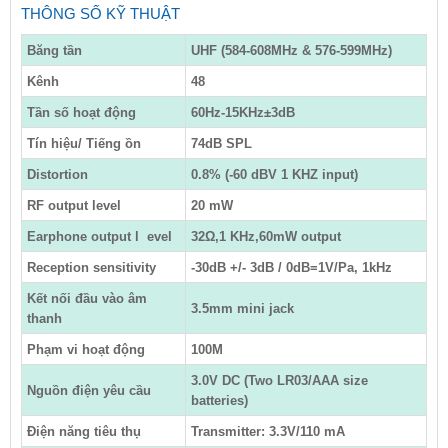
THÔNG SỐ KỸ THUẬT
Băng tần
UHF (584-608MHz & 576-599MHz)
Kênh
48
Tần số hoạt động
60Hz-15KHz±3dB
Tín hiệu/ Tiếng ồn
74dB SPL
Distortion
0.8% (-60 dBV 1 KHZ input)
RF output level
20 mW
Earphone output l evel
32Ω,1 KHz,60mW output
Reception sensitivity
-30dB +/- 3dB / 0dB=1V/Pa, 1kHz
Kết nối đầu vào âm
3.5mm mini jack
thanh
Phạm vi hoạt động
100M
3.0V DC (Two LR03/AAA size
Nguồn điện yêu cầu
batteries)
Điện năng tiêu thụ
Transmitter: 3.3V/110 mA