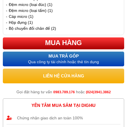
-
Đệm micro (loại đúc) (1)
-
Đệm micro (loại tấm) (1)
-
Cáp micro (1)
-
Hộp đựng (1)
-
Bộ chuyển đổi chân đế (2)
MUA HÀNG
MUA TRẢ GÓP
Qua công ty tài chính hoặc thẻ tín dụng
LIÊN HỆ CỬA HÀNG
Gọi đặt hàng tư vấn
hoặc
0983.789.176
(024)3941.3862
YÊN TÂM MUA SẮM TẠI DIGI4U
Chứng nhận giao dịch an toàn 100%