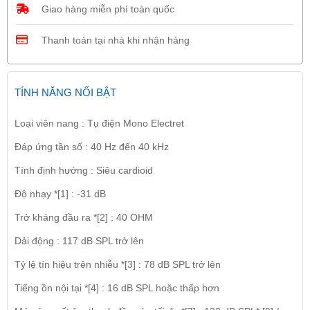
Giao hàng miễn phí toàn quốc
Thanh toán tại nhà khi nhận hàng
TÍNH NĂNG NỔI BẬT
Loại viên nang : Tụ điện Mono Electret
Đáp ứng tần số : 40 Hz đến 40 kHz
Tính định hướng : Siêu cardioid
Độ nhạy *[1] : -31 dB
Trở kháng đầu ra *[2] : 40 OHM
Dải động : 117 dB SPL trở lên
Tỷ lệ tín hiệu trên nhiễu *[3] : 78 dB SPL trở lên
Tiếng ồn nội tại *[4] : 16 dB SPL hoặc thấp hơn