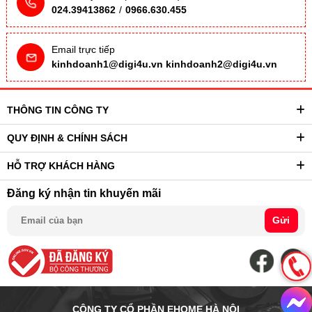
024.39413862
/
0966.630.455
Email trực tiếp
kinhdoanh1@digi4u.vn
kinhdoanh2@digi4u.vn
THÔNG TIN CÔNG TY
QUY ĐỊNH & CHÍNH SÁCH
HỖ TRỢ KHÁCH HÀNG
Đăng ký nhận tin khuyến mãi
Gửi
CÔNG TY CỔ PHẦN EHOME HÀ NỘI