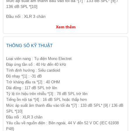
Mức áp suất âm thanh đầu vào tối đa *[7] : 133 dB SPL* [9] /
136 dB SPL *[10]
Đầu nối : XLR 3 chân
Xem thêm
THÔNG SỐ KỸ THUẬT
Loại viên nang : Tụ điện Mono Electret
Đáp ứng tần số : 40 Hz đến 40 kHz
Tính định hướng : Siêu cardioid
Độ nhạy *[1] : -31 dB
Trở kháng đầu ra *[2] : 40 OHM
Dải động : 117 dB SPL trở lên
Tỷ lệ tín hiệu trên nhiễu *[3] : 78 dB SPL trở lên
Tiếng ồn nội tại *[4] : 16 dB SPL hoặc thấp hơn
Mức áp suất âm thanh đầu vào tối đa *[7] : 133 dB SPL* [9] / 136 dB
SPL *[10]
Đầu nối : XLR 3 chân
Yêu cầu về nguồn điện : Bên ngoài, 44 V đến 52 V DC (IEC 61938
P48)