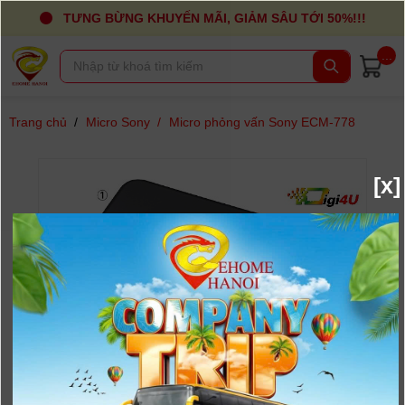
TƯNG BỪNG KHUYẾN MÃI, GIẢM SÂU TỚI 50%!!!
...
Trang chủ
/
Micro Sony
/
Micro phỏng vấn Sony ECM-778
[x]