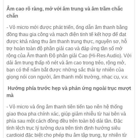
Âm cao rõ ràng, mở với âm trung và âm trầm chắc
chắn
- Vỏ micro mới được phát triển, ống dẫn âm thanh bằng
đồng thau gia công và mạch điện tinh tế kết hợp để đạt
được khả năng thu âm thanh trung thực, nguyên sơ, hỗ
trợ hoàn toàn độ phân giải cao và đáp ứng tần số mở
rộng của Âm thanh Độ phân giải Cao (Hi-Res Audio). Với
dải âm trung thấp rõ nét và âm cao trong trẻo, rộng mở,
bạn có thể nắm bắt được những sắc thái tự nhiên của
giọng nói con người, âm thanh môi trường, nhạc cụ, v.v.
Hướng phía trước hẹp và phản ứng ngoài trục mượt
mà
- Vỏ micro và ống âm thanh tiên tiến tạo nên hệ thống
giao thoa pha chính xác, giúp giảm nhiễu từ hai bên và
phía sau một cách đồng đều trên toàn bộ dải tần. Đặc
tính lệch trục lý tưởng dựa trên tính định hướng siêu
cardioid đặc biệt cho phép thu âm tập trung, tự nhiên từ