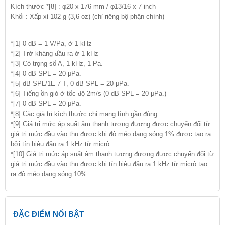
Kích thước *[8] : φ20 x 176 mm / φ13/16 x 7 inch
Khối : Xấp xỉ 102 g (3,6 oz) (chỉ riêng bộ phận chính)
*[1] 0 dB = 1 V/Pa, ở 1 kHz
*[2] Trở kháng đầu ra ở 1 kHz
*[3] Có trọng số A, 1 kHz, 1 Pa.
*[4] 0 dB SPL = 20 μPa.
*[5] dB SPL/1E-7 T, 0 dB SPL = 20 μPa.
*[6] Tiếng ồn gió ở tốc độ 2m/s (0 dB SPL = 20 μPa.)
*[7] 0 dB SPL = 20 μPa.
*[8] Các giá trị kích thước chỉ mang tính gần đúng.
*[9] Giá trị mức áp suất âm thanh tương đương được chuyển đổi từ
giá trị mức đầu vào thu được khi độ méo dạng sóng 1% được tạo ra
bởi tín hiệu đầu ra 1 kHz từ micrô.
*[10] Giá trị mức áp suất âm thanh tương đương được chuyển đổi từ
giá trị mức đầu vào thu được khi tín hiệu đầu ra 1 kHz từ micrô tạo
ra độ méo dạng sóng 10%.
ĐẶC ĐIỂM NỔI BẬT