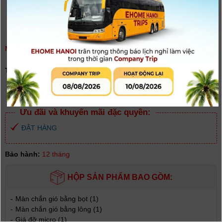
MICRO PHỎNG VẤN SONY ECM-778
(
0
người đánh giá)
Tình trạng:
Có hàng
Giá khuyến mại: Liên hệ
[Giá đã bao gồm VAT]
Ưu đãi và khuyến mãi đặc quyền:
ĐẬT HÀNG
Bảo hành:
12 tháng
HỘP SẢN PHẨM BAO GỒM:
-
Màn chắn gió bằng bọt (1)
-
Màn chắn gió bằng lông (1)
-
Giá đỡ micro (1)