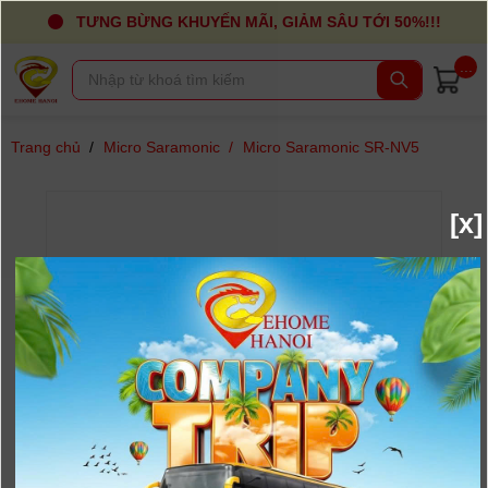
TƯNG BỪNG KHUYẾN MÃI, GIẢM SÂU TỚI 50%!!!
...
Trang chủ
/
Micro Saramonic
/
Micro Saramonic SR-NV5
[x]