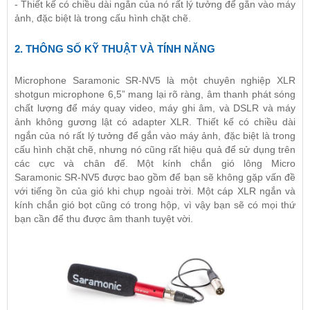
- Thiết kế có chiều dài ngắn của nó rất lý tưởng để gắn vào máy
ảnh, đặc biệt là trong cấu hình chặt chẽ.
2. THÔNG SỐ KỸ THUẬT VÀ TÍNH NĂNG
Microphone Saramonic SR-NV5 là một chuyên nghiệp XLR
shotgun microphone 6,5” mang lại rõ ràng, âm thanh phát sóng
chất lượng để máy quay video, máy ghi âm, và DSLR và máy
ảnh không gương lật có adapter XLR. Thiết kế có chiều dài
ngắn của nó rất lý tưởng để gắn vào máy ảnh, đặc biệt là trong
cấu hình chặt chẽ, nhưng nó cũng rất hiệu quả để sử dụng trên
các cực và chân đế. Một kính chắn gió lông
Micro
Saramonic
SR-NV5 được bao gồm để bạn sẽ không gặp vấn đề
với tiếng ồn của gió khi chụp ngoài trời. Một cáp XLR ngắn và
kính chắn gió bọt cũng có trong hộp, vì vậy bạn sẽ có mọi thứ
bạn cần để thu được âm thanh tuyệt vời.