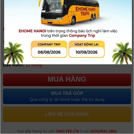
MICRO SARAMONIC SR-NV5
(
0
người đánh giá)
Tình trạng:
Có hàng
Giá khuyến mại: 1.950.000đ
[Giá đã bao gồm VAT]
Bảo hành:
12 tháng
MUA HÀNG
MUA TRẢ GÓP
Qua công ty tài chính hoặc thẻ tín dụng
LIÊN HỆ CỬA HÀNG
Gọi đặt hàng tư vấn
hoặc
0983.789.176
(024)3941.3862