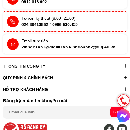
0912.613.902
Tư vấn kỹ thuật (8:00- 21:00):
024.39413862
/
0966.630.455
Email trực tiếp
kinhdoanh1@digi4u.vn
kinhdoanh2@digi4u.vn
THÔNG TIN CÔNG TY
QUY ĐỊNH & CHÍNH SÁCH
HỖ TRỢ KHÁCH HÀNG
Đăng ký nhận tin khuyến mãi
Gửi