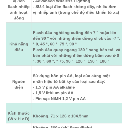
vị đèn
- Advanced Wireless Lighting
flash nhiếp
- SU-4 loại đèn flash không dây, nhiều đơn
ảnh hoạt
vị nhiếp ảnh (trong chế độ điều khiển từ xa)
động
Flash đầu nghiêng xuống đến 7 ° hoặc lên
đến 90 ° với những điểm dừng click vào -7 °,
Khả năng
° 0, 45 °, 60 °, 75 °, 90 °
điều
Flash đầu quay ngang 180 ° sang bên trái và
bên phải với những điểm dừng bấm vào ở 0
°, 30 °, 60 °, ° 75, 90 °, 120 °, 150 °, 180 °
Sử dụng bốn pin AA, loại của cùng một
Nguồn
nhãn hiệu từ bất kỳ các loại sau đây:
điện
- 1,5 V pin AA alkaline
- 1,5 V lithium pin AA
- Pin sạc NiMH 1,2 V pin AA
Kích thước
Khoảng. 71 x 126 x 104.5mm
(W x H x D)
Khoảng. 360g (chỉ Speedlight)