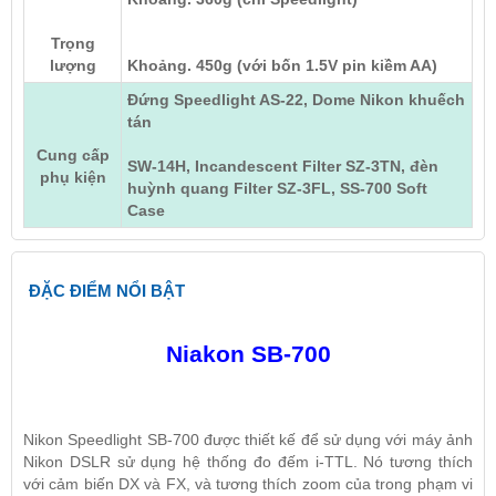
Trọng
lượng
Khoảng. 450g (với bốn 1.5V pin kiềm AA)
Đứng Speedlight AS-22, Dome Nikon khuếch
tán
Cung cấp
SW-14H, Incandescent Filter SZ-3TN, đèn
phụ kiện
huỳnh quang Filter SZ-3FL, SS-700 Soft
Case
ĐẶC ĐIỂM NỔI BẬT
Niakon SB-700
Nikon Speedlight SB-700 được thiết kế để sử dụng với máy ảnh
Nikon DSLR sử dụng hệ thống đo đếm i-TTL. Nó tương thích
với cảm biến DX và FX, và tương thích zoom của trong phạm vi