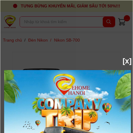
TƯNG BỪNG KHUYẾN MÃI, GIẢM SÂU TỚI 50%!!!
...
Trang chủ
/
Đèn Nikon
/
Nikon SB-700
[x]