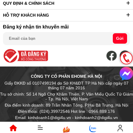
QUY ĐỊNH & CHÍNH SÁCH
HỖ TRỢ KHÁCH HÀNG
Đăng ký nhận tin khuyến mãi
Gửi
CÔNG TY CỔ PHẦN EHOME HÀ NỘI
Giấy ĐKKĐ số 0107498194 do Sở KH&ĐT TP Hà Nội cấp ngày 07
tháng 07 năm 2016
Trụ sở chính: Số 14 Ngõ Chợ Khâm Thiên, P. Văn Miếu Quốc Tử Giám
- Tp. Hà Nội, Việt Nam
Địa điểm kinh doanh: 89 Trần Nhân Tông, P.Hai Bà Trưng, Hà Nội
Điện thoại: (024).39972546 Hot line : 0966.889.176
Email: kinhdoanh1@digi4u.vn - kinhdoanh2@digi4u.vn