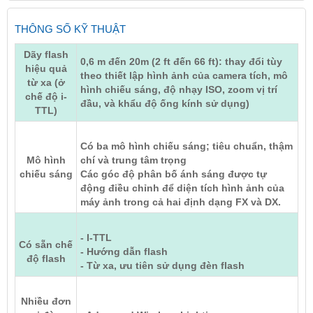
THÔNG SỐ KỸ THUẬT
Dãy flash
0,6 m đến 20m (2 ft đến 66 ft): thay đổi tùy
hiệu quả
theo thiết lập hình ảnh của camera tích, mô
từ xa (ở
hình chiếu sáng, độ nhạy ISO, zoom vị trí
chế độ i-
đầu, và khẩu độ ống kính sử dụng)
TTL)
Có ba mô hình chiếu sáng; tiêu chuẩn, thậm
Mô hình
chí và trung tâm trọng
chiếu sáng
Các góc độ phân bố ánh sáng được tự
động điều chỉnh để diện tích hình ảnh của
máy ảnh trong cả hai định dạng FX và DX.
- I-TTL
Có sẵn chế
- Hướng dẫn flash
độ flash
- Từ xa, ưu tiên sử dụng đèn flash
Nhiều đơn