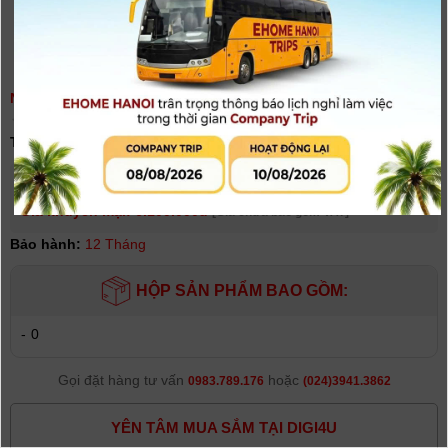
NIKON SB-700
(
0
người đánh giá)
Tình trạng:
Hết hàng
Giá niêm yết:
7.200.000 VNĐ
Giá khuyến mại: 6.100.000đ
[Giá chưa bao gồm VAT]
Bảo hành:
12 Tháng
HỘP SẢN PHẨM BAO GỒM:
-
0
Gọi đặt hàng tư vấn
hoặc
0983.789.176
(024)3941.3862
YÊN TÂM MUA SẮM TẠI DIGI4U