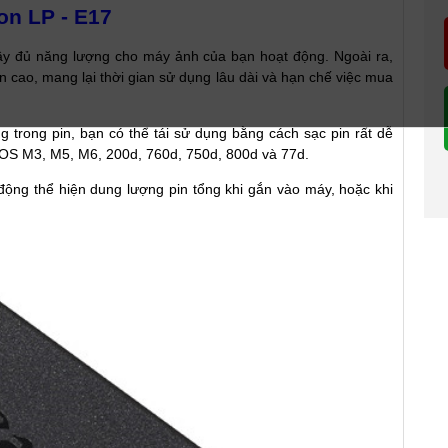
on LP - E17
 đủ năng lượng cho máy ảnh của bạn hoạt động. Ngoài ra,
ền cao, mang lại thời gian sử dụng lâu dài và hạn chế việc mua
g trong pin, bạn có thể tái sử dụng bằng cách sạc pin rất dễ
 EOS M3, M5, M6, 200d, 760d, 750d, 800d và 77d.
ộng thể hiện dung lượng pin tổng khi gắn vào máy, hoặc khi