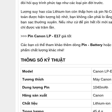
đòi hỏi quy trình phức tạp như các loại pin đời trước.
Lượng suy hao của Lithium-Ion còn thấp hơn cả pin Ni-C
toàn được hiện tượng bộ nhớ, bạn không cần phải lo lắng t
bạn sạc thường xuyên. Nếu như cứ để pin hết rồi mới sạc
chỉ được vài trăm lần.
>>>
Pin Canon LP - E17
giá tốt
Các bạn có thể tham khảo thêm dòng
Pin - Battery
hoặc
phẩm chất lượng khác nhé!
THÔNG SỐ KỸ THUẬT
Model
Canon LP-
Tương thích
Máy Canon 
Dung lượng Pin
1040mAh
Hãng sản xuất
Canon
Chất liệu
Lithium-ion
Trọng lượng
45.4 g