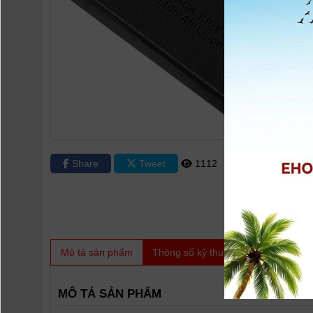
Share
Tweet
1112
0
Mô tả sản phẩm
Thông số kỹ thuật
Video
Sản
MÔ TẢ SẢN PHẨM