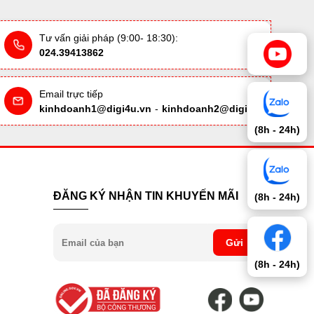
Tư vấn giải pháp (9:00- 18:30):
024.39413862
Email trực tiếp
kinhdoanh1@digi4u.vn
-
kinhdoanh2@digi4u.vn
(8h - 24h)
ĐĂNG KÝ NHẬN TIN KHUYẾN MÃI
(8h - 24h)
Gửi
(8h - 24h)