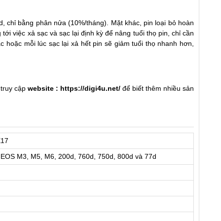
d, chỉ bằng phân nửa (10%/tháng). Mặt khác, pin loại bỏ hoàn
ới việc xả sạc và sạc lại định kỳ để nâng tuổi thọ pin, chỉ cần
 hoặc mỗi lúc sạc lại xả hết pin sẽ giảm tuổi thọ nhanh hơn,
 truy cập
website :
https://digi4u.net/
để biết thêm nhiều sản
E17
EOS M3, M5, M6, 200d, 760d, 750d, 800d và 77d