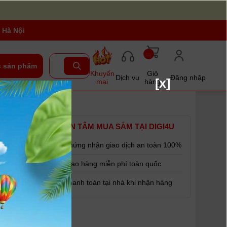
 Hà Nội
...
 sản phẩm
Khuyến
Giỏ
Dịch vụ
Đăng nhập
[x]
mại
hàng
YÊN TÂM MUA SẮM TẠI DIGI4U
Chứng nhận giao dịch an toàn 100%
d, 800d và
Giao hàng miễn phí toàn quốc
Thanh toán tại nhà khi nhận hàng