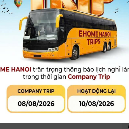
Xem thêm
Bảo hành
:
06 Tháng
500.000 đ
Giá khuyến mại:
MUA HÀNG
MUA TRẢ GÓP
LIÊN HỆ CỬA
Qua công ty tài chính hoặc thẻ tín
dụng
 phẩm đang khuyến mại
Đánh giá sản phẩm