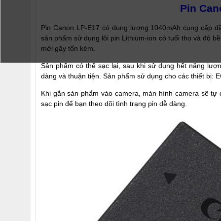
Pin Can
Pin Canon LP-E17 có dung lượng 1040mAh cung cấp đầy
sản phẩm sử dụng lõi pin Lithium-ion có tuổi thọ và độ b
mới gây tốn kém.
Sản phẩm có thể sạc lại, sau khi sử dụng hết năng lượn
dàng và thuận tiện. Sản phẩm sử dụng cho các thiết bị:
Khi gắn sản phẩm vào camera, màn hình camera sẽ tự đ
sạc pin để bạn theo dõi tình trạng pin dễ dàng.