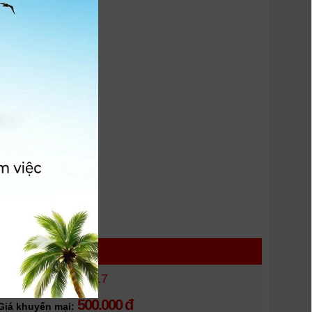
 HÀNG
Pin Canon LP - E17
500.000 đ
Giá khuyến mại: