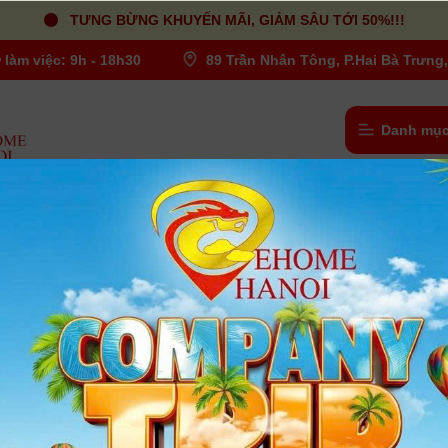
TƯNG BỪNG KHUYẾN MÃI, GIẢM SÂU TỚI 50%!!!
 làm việc: 9h - 18h30
89 Trần Nhân Tông, P.Hai Bà Trưng,
Danh mục
Pin Canon LP - E17
Người dùng đánh giá
| Tình trạng:
Có hàng
- Tương thích: Máy Canon EOS M3, M5, M6, 200d, 760d, 750
77d
- Dung lượng Pin: 1040mAh
- Hãng sản xuất: Canon
- Chất liệu: Lithium-ion
- Trọng lượng: 45.4 g
- Kích thước: 6.9 x 2.4 x 0.7"