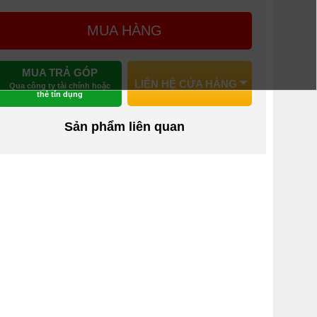
MUA HÀNG
MUA TRẢ GÓP
LIÊN HỆ CỬA HÀNG
Qua công ty tài chính hoặc
thẻ tín dụng
Sản phẩm liên quan