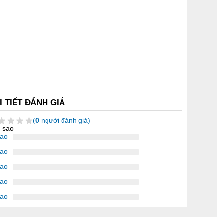
I TIẾT ĐÁNH GIÁ
(
0
người đánh giá)
5 sao
sao
sao
sao
sao
sao