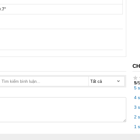
0.7"
CH
5
/
5 
4 
3 
2 
1 