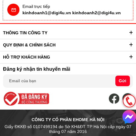
Email trực tiếp
kinhdoanh1@digi4u.vn
kinhdoanh2@digi4u.vn
THÔNG TIN CÔNG TY
QUY ĐỊNH & CHÍNH SÁCH
HỖ TRỢ KHÁCH HÀNG
Đăng ký nhận tin khuyến mãi
Gửi
CÔNG TY CỔ PHẦN EHOME HÀ NỘI
Giấy ĐKKĐ số 0107498194 do Sở KH&ĐT TP Hà Nội cấp ngày 07
tháng 07 năm 2016