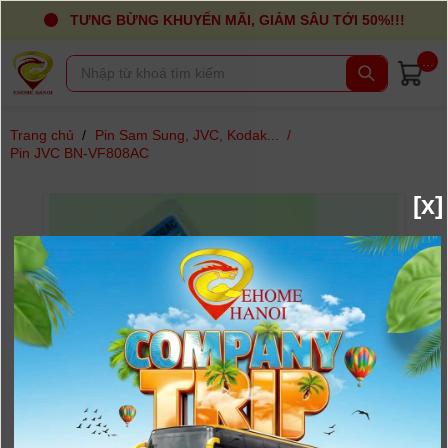
TƯNG BỪNG KHUYẾN MÃI, GIẢM SÂU TỚI 50%!!!
...
Trang chủ
/
Pin Sam Sung, JVC, Kodak...
/
Pin JVC BN-VF808AC
[x]