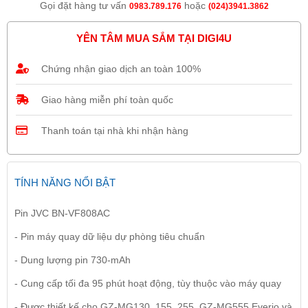
Gọi đặt hàng tư vấn
hoặc
0983.789.176
(024)3941.3862
YÊN TÂM MUA SẮM TẠI DIGI4U
Chứng nhận giao dịch an toàn 100%
Giao hàng miễn phí toàn quốc
Thanh toán tại nhà khi nhận hàng
TÍNH NĂNG NỔI BẬT
Pin JVC BN-VF808AC
- Pin máy quay dữ liệu dự phòng tiêu chuẩn
- Dung lượng pin 730-mAh
- Cung cấp tối đa 95 phút hoạt động, tùy thuộc vào máy quay
- Được thiết kế cho GZ-MG130, 155, 255, GZ-MG555 Everio và