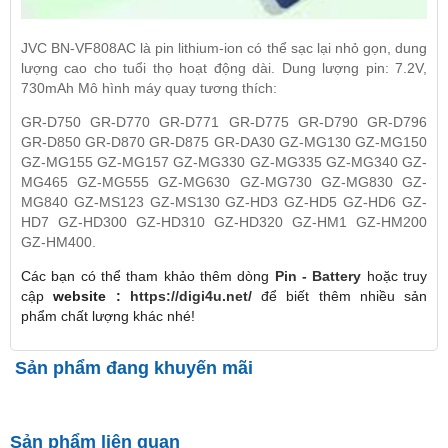
JVC BN-VF808AC là pin lithium-ion có thể sạc lại nhỏ gọn, dung
lượng cao cho tuổi thọ hoạt động dài. Dung lượng pin: 7.2V,
730mAh Mô hình máy quay tương thích:
GR-D750 GR-D770 GR-D771 GR-D775 GR-D790 GR-D796
GR-D850 GR-D870 GR-D875 GR-DA30 GZ-MG130 GZ-MG150
GZ-MG155 GZ-MG157 GZ-MG330 GZ-MG335 GZ-MG340 GZ-
MG465 GZ-MG555 GZ-MG630 GZ-MG730 GZ-MG830 GZ-
MG840 GZ-MS123 GZ-MS130 GZ-HD3 GZ-HD5 GZ-HD6 GZ-
HD7 GZ-HD300 GZ-HD310 GZ-HD320 GZ-HM1 GZ-HM200
GZ-HM400.
Các bạn có thể tham khảo thêm dòng
Pin - Battery
hoặc truy
cập
website :
https://digi4u.net/
để biết thêm nhiều sản
phẩm chất lượng khác nhé!
Sản phẩm đang khuyến mãi
Sản phẩm liên quan