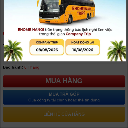
PIN JVC BN-VF808AC
(
0
người đánh giá)
Tình trạng:
Có hàng
Giá khuyến mại: 500.000đ
[Giá chưa bao gồm VAT]
Bảo hành:
6 Tháng
MUA HÀNG
MUA TRẢ GÓP
Qua công ty tài chính hoặc thẻ tín dụng
LIÊN HỆ CỬA HÀNG