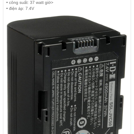
• công suất: 37 watt giờ>
• điện áp: 7.4V