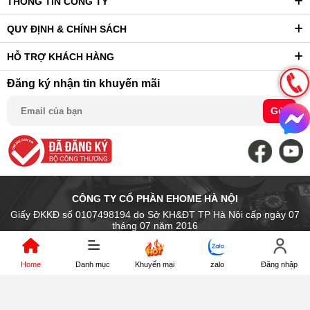
THÔNG TIN CÔNG TY
QUY ĐỊNH & CHÍNH SÁCH
HỖ TRỢ KHÁCH HÀNG
Đăng ký nhận tin khuyến mãi
Gửi
CÔNG TY CỔ PHẦN EHOME HÀ NỘI
Giấy ĐKKĐ số 0107498194 do Sở KH&ĐT TP Hà Nội cấp ngày 07
tháng 07 năm 2016
Trụ sở chính: Số 14 Ngõ Chợ Khâm Thiên, P. Văn Miếu Quốc Tử Giám
- Tp. Hà Nội, Việt Nam
Home
Danh mục
Khuyến mại
zalo
Đăng nhập
Địa điểm kinh doanh: 89 Trần Nhân Tông, P.Hai Bà Trưng, Hà Nội
Điện thoại: (024).39972546 Hot line : 0966.889.176
Email: kinhdoanh1@digi4u.vn - kinhdoanh2@digi4u.vn