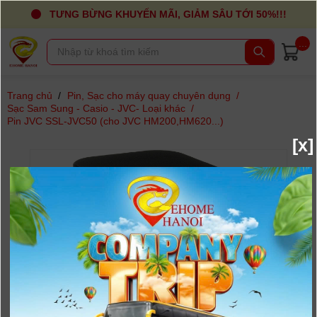
TƯNG BỪNG KHUYẾN MÃI, GIẢM SÂU TỚI 50%!!!
...
Trang chủ
/
Pin, Sạc cho máy quay chuyên dụng
/
Sạc Sam Sung - Casio - JVC- Loại khác
/
Pin JVC SSL-JVC50 (cho JVC HM200,HM620...)
[x]