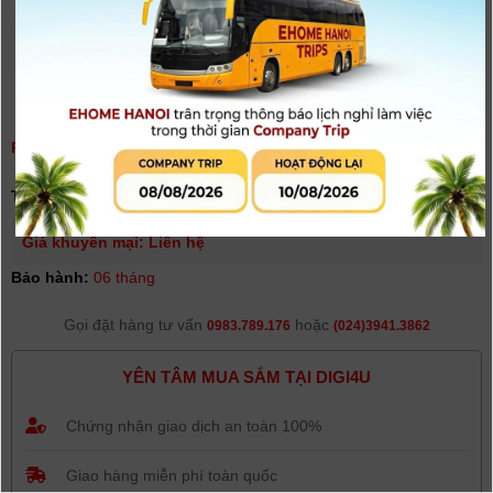
PIN JVC SSL-JVC50 (CHO JVC HM200,HM620...)
(
0
người đánh giá)
Tình trạng:
Hết hàng
Giá khuyến mại: Liên hệ
Bảo hành:
06 tháng
Gọi đặt hàng tư vấn
hoặc
0983.789.176
(024)3941.3862
YÊN TÂM MUA SẮM TẠI DIGI4U
Chứng nhận giao dịch an toàn 100%
Giao hàng miễn phí toàn quốc