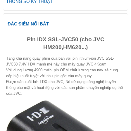
THÔNG SỐ KỸ THUẬT
ĐẶC ĐIỂM NỔI BẬT
Pin IDX SSL-JVC50 (cho JVC
HM200,HM620...)
Tăng khả năng quay phim của bạn với pin lithium-ion JVC SSL-
JVC50 7.4V I DX mạnh mẽ này cho máy quay JVC 4Kcam.
Với dung lượng 4900 mAh, pin OEM chất lượng cao này sẽ cung
cấp hiệu suất tuyệt vời như pin gốc của máy quay.
Được sản xuất bởi I DX cho JVC, Nó sử dụng công nghệ truyền
thông bảo mật và hoạt động với các sản phẩm chuyên nghiệp cụ thể
của JVC.