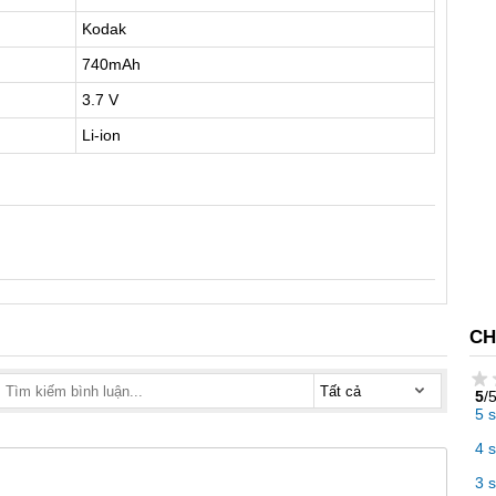
Kodak
740mAh
3.7 V
Li-ion
CH
5
/
5 
4 
3 