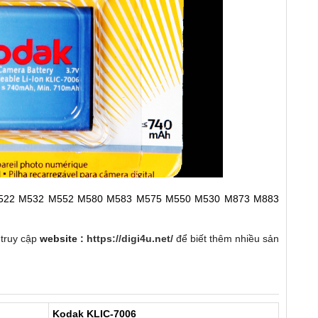
M522 M532 M552 M580 M583 M575 M550 M530 M873 M883
 truy cập
website :
https://digi4u.net/
để biết thêm nhiều sản
Kodak KLIC-7006