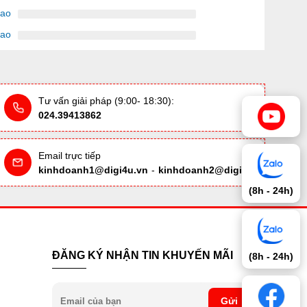
sao
sao
Tư vấn giải pháp (9:00- 18:30):
024.39413862
Email trực tiếp
kinhdoanh1@digi4u.vn
-
kinhdoanh2@digi4u.vn
(8h - 24h)
ĐĂNG KÝ NHẬN TIN KHUYẾN MÃI
(8h - 24h)
Gửi