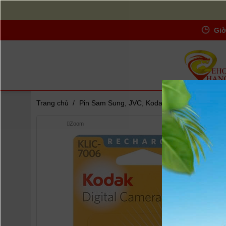
Giờ
Trang chủ
/
Pin Sam Sung, JVC, Kodak...
/
Pin Kodak KL
Zoom