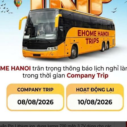
250.000 đ
Giá khuyến mại:
[Giá chưa bao gồm VAT]
MUA HÀNG
MUA TRẢ GÓP
LIÊN HỆ CỬA
Qua công ty tài chính hoặc thẻ tín
dụng
 phẩm đang khuyến mại
Đánh giá sản phẩm
k KLic-7006
huẩn Pin Lithium ion, dung lượng 700 mAh 3.7V dùng cho các