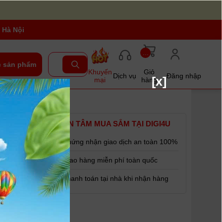
 Hà Nội
...
 sản phẩm
Khuyến
Giỏ
Dịch vụ
Đăng nhập
[x]
mại
hàng
YÊN TÂM MUA SẮM TẠI DIGI4U
Chứng nhận giao dịch an toàn 100%
 Lithium ion,
Giao hàng miễn phí toàn quốc
ng lượng lớn
Thanh toán tại nhà khi nhận hàng