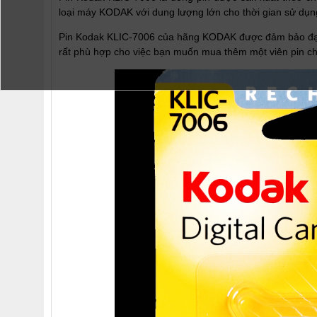
loại máy KODAK với dung lượng lớn cho thời gian sử dụn
Pin Kodak KLIC-7006 của hãng KODAK được đảm bảo đạt chấ
rất phù hợp cho việc bạn muốn mua thêm một viên pin ch