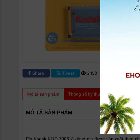
Share
Tweet
2498
0
Mô tả sản phẩm
Thông số kỹ thuật
Video
Sản
MÔ TẢ SẢN PHẨM
Pin Koda
Pin Kodak KLIC-7006 là dòng pin được sản xuất theo c