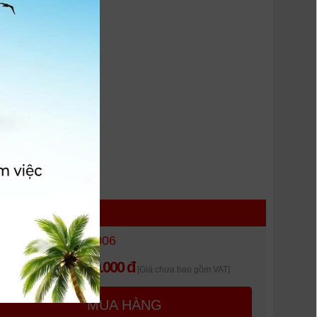
 HÀNG
Pin Kodak KLic-7006
250.000 đ
Giá khuyến mại:
[Giá chưa bao gồm VAT]
MUA HÀNG