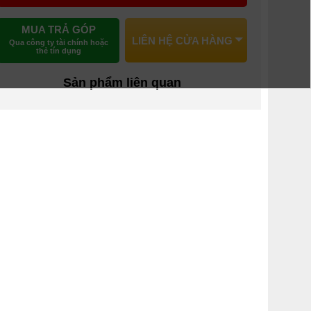
MUA TRẢ GÓP
LIÊN HỆ CỬA HÀNG
Qua công ty tài chính hoặc
thẻ tín dụng
Sản phẩm liên quan