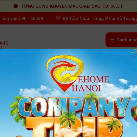
TƯNG BỪNG KHUYẾN MÃI, GIẢM SÂU TỚI 50%!!!
 làm việc: 9h - 18h30
89 Trần Nhân Tông, P.Hai Bà Trưng,
Danh mục
ic-7006
Pin Kodak KLic-7006
Người dùng đánh giá
| Tình trạng:
Có hàng
Pin Kodak KLic-7006 là dòng pin được sản xuất theo chuẩn Pin
dung lượng 700 mAh 3.7V dùng cho các loại máy KODAK với du
cho thời gian sử dụng lâu hơn.
Xem thêm
Bảo hành
:
6 Tháng