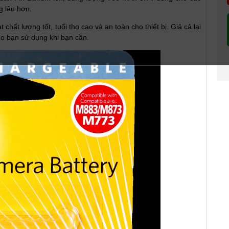
g lâu hơn.
t lượng tốt, tuổi thọ cao và an toàn cho thiết bị. Giả cả lại
o bạn sử dụng khi bạn cần.