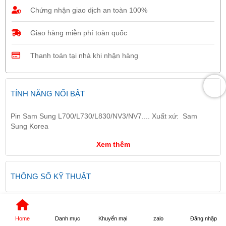
Chứng nhận giao dịch an toàn 100%
Giao hàng miễn phí toàn quốc
Thanh toán tại nhà khi nhận hàng
TÍNH NĂNG NỔI BẬT
Pin Sam Sung L700/L730/L830/NV3/NV7.... Xuất xứ: Sam
Sung Korea
Xem thêm
THÔNG SỐ KỸ THUẬT
ĐẶC ĐIỂM NỔI BẬT
Home
Danh mục
Khuyến mại
zalo
Đăng nhập