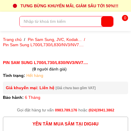
TƯNG BỪNG KHUYẾN MÃI, GIẢM SÂU TỚI 50%!!!
0
Trang chủ
/
Pin Sam Sung, JVC, Kodak...
/
Pin Sam Sung L700/L730/L830/NV3/NV7....
PIN SAM SUNG L700/L730/L830/NV3/NV7....
(
0
người đánh giá)
Tình trạng:
Hết hàng
Giá khuyến mại: Liên hệ
[Giá chưa bao gồm VAT]
Bảo hành:
6 Tháng
Gọi đặt hàng tư vấn
hoặc
0983.789.176
(024)3941.3862
YÊN TÂM MUA SẮM TẠI DIGI4U