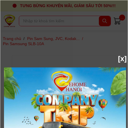
TƯNG BỪNG KHUYẾN MÃI, GIẢM SÂU TỚI 50%!!!
...
Trang chủ
/
Pin Sam Sung, JVC, Kodak...
/
Pin Samsung SLB-10A
[x]