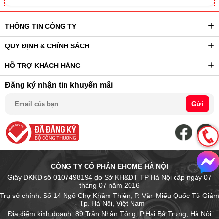
THÔNG TIN CÔNG TY
QUY ĐỊNH & CHÍNH SÁCH
HỖ TRỢ KHÁCH HÀNG
Đăng ký nhận tin khuyến mãi
Gửi
CÔNG TY CỔ PHẦN EHOME HÀ NỘI
Giấy ĐKKĐ số 0107498194 do Sở KH&ĐT TP Hà Nội cấp ngày 07
tháng 07 năm 2016
Trụ sở chính: Số 14 Ngõ Chợ Khâm Thiên, P. Văn Miếu Quốc Tử Giám
- Tp. Hà Nội, Việt Nam
Địa điểm kinh doanh: 89 Trần Nhân Tông, P.Hai Bà Trưng, Hà Nội