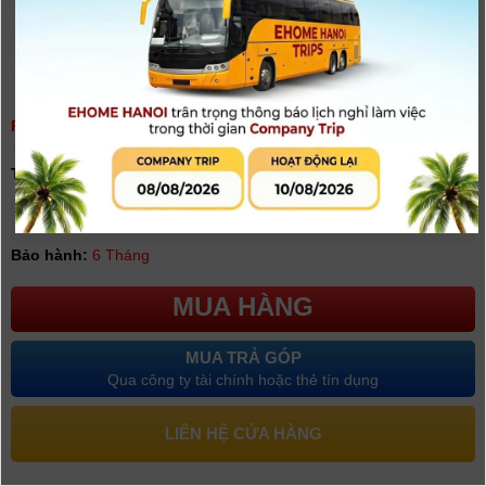
PIN SAMSUNG SLB-10A
(
0
người đánh giá)
Tình trạng:
Có hàng
Giá khuyến mại: 230.000đ
[Giá chưa bao gồm VAT]
Bảo hành:
6 Tháng
MUA HÀNG
MUA TRẢ GÓP
Qua công ty tài chính hoặc thẻ tín dụng
LIÊN HỆ CỬA HÀNG