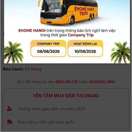
SẠC MÁY ẢNH OLYMPUS LI-90C (CHO PIN LI-90B)
(
0
người đánh giá)
Tình trạng:
Hết hàng
Giá khuyến mại: 350.000đ
Bảo hành:
03 tháng
Gọi đặt hàng tư vấn
hoặc
0983.789.176
(024)3941.3862
YÊN TÂM MUA SẮM TẠI DIGI4U
Chứng nhận giao dịch an toàn 100%
Giao hàng miễn phí toàn quốc