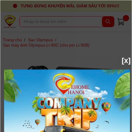
TƯNG BỪNG KHUYẾN MÃI, GIẢM SÂU TỚI 50%!!!
...
Trang chủ
/
Sạc Olympus
/
Sạc máy ảnh Olympus Li-90C (cho pin Li-90B)
[x]