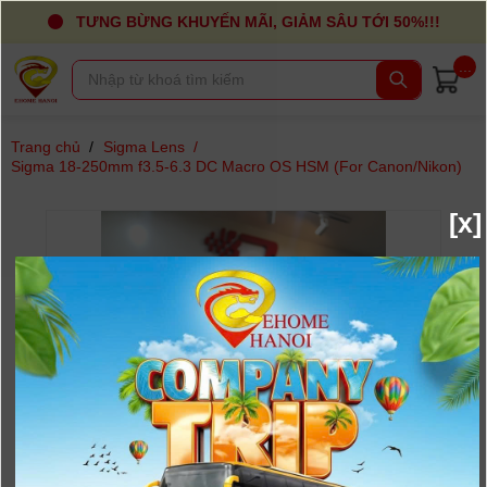
TƯNG BỪNG KHUYẾN MÃI, GIẢM SÂU TỚI 50%!!!
...
Trang chủ
/
Sigma Lens
/
Sigma 18-250mm f3.5-6.3 DC Macro OS HSM (For Canon/Nikon)
[x]