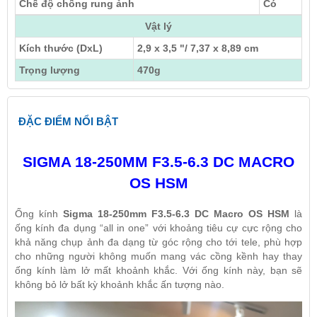
Chế độ chống rung ảnh
Có
Vật lý
Kích thước (DxL)
2,9 x 3,5 "/ 7,37 x 8,89 cm
Trọng lượng
470g
ĐẶC ĐIỂM NỔI BẬT
SIGMA 18-250MM F3.5-6.3 DC MACRO
OS HSM
Ống kính
Sigma 18-250mm F3.5-6.3 DC Macro OS HSM
là
ống kính đa dụng “all in one” với khoảng tiêu cự cực rộng cho
khả năng chụp ảnh đa dạng từ góc rộng cho tới tele, phù hợp
cho những người không muốn mang vác cồng kềnh hay thay
ống kính làm lở mất khoảnh khắc. Với ống kính này, bạn sẽ
không bỏ lở bất kỳ khoảnh khắc ấn tượng nào.