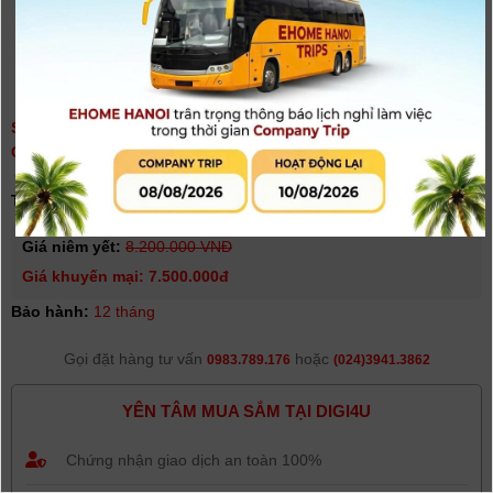
SIGMA 18-250MM F3.5-6.3 DC MACRO OS HSM (FOR
CANON/NIKON)
(
0
người đánh giá)
Tình trạng:
Hết hàng
Giá niêm yết:
8.200.000 VNĐ
Giá khuyến mại: 7.500.000đ
Bảo hành:
12 tháng
Gọi đặt hàng tư vấn
hoặc
0983.789.176
(024)3941.3862
YÊN TÂM MUA SẮM TẠI DIGI4U
Chứng nhận giao dịch an toàn 100%