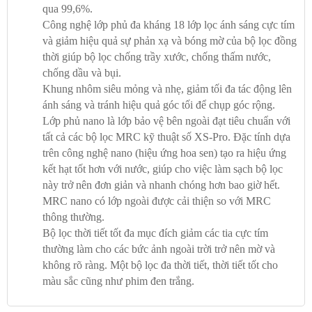
qua 99,6%.
Công nghệ lớp phủ đa kháng 18 lớp lọc ánh sáng cực tím
và giảm hiệu quả sự phản xạ và bóng mờ của bộ lọc đồng
thời giúp bộ lọc chống trầy xước, chống thấm nước,
chống dầu và bụi.
Khung nhôm siêu mỏng và nhẹ, giảm tối đa tác động lên
ánh sáng và tránh hiệu quả góc tối để chụp góc rộng.
Lớp phủ nano là lớp bảo vệ bên ngoài đạt tiêu chuẩn với
tất cả các bộ lọc MRC kỹ thuật số XS-Pro. Đặc tính dựa
trên công nghệ nano (hiệu ứng hoa sen) tạo ra hiệu ứng
kết hạt tốt hơn với nước, giúp cho việc làm sạch bộ lọc
này trở nên đơn giản và nhanh chóng hơn bao giờ hết.
MRC nano có lớp ngoài được cải thiện so với MRC
thông thường.
Bộ lọc thời tiết tốt đa mục đích giảm các tia cực tím
thường làm cho các bức ảnh ngoài trời trở nên mờ và
không rõ ràng. Một bộ lọc đa thời tiết, thời tiết tốt cho
màu sắc cũng như phim đen trắng.