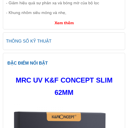
- Giảm hiệu quả sự phản xạ và bóng mờ của bộ lọc
- Khung nhôm siêu mỏng và nhẹ,
Xem thêm
THÔNG SỐ KỸ THUẬT
ĐẶC ĐIỂM NỔI BẬT
MRC UV K&F CONCEPT SLIM
62MM