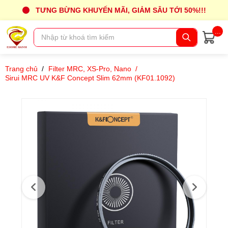
TƯNG BỪNG KHUYẾN MÃI, GIẢM SÂU TỚI 50%!!!
...
Trang chủ
/
Filter MRC, XS-Pro, Nano
/
Sirui MRC UV K&F Concept Slim 62mm (KF01.1092)