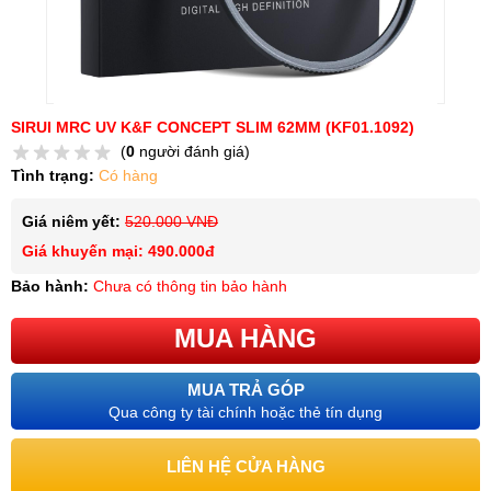
SIRUI MRC UV K&F CONCEPT SLIM 62MM (KF01.1092)
(
0
người đánh giá)
Tình trạng:
Có hàng
Giá niêm yết:
520.000 VNĐ
Giá khuyến mại: 490.000đ
Bảo hành:
Chưa có thông tin bảo hành
MUA HÀNG
MUA TRẢ GÓP
Qua công ty tài chính hoặc thẻ tín dụng
LIÊN HỆ CỬA HÀNG