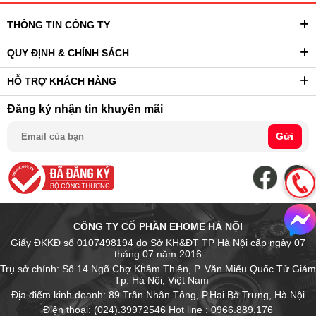
THÔNG TIN CÔNG TY
QUY ĐỊNH & CHÍNH SÁCH
HỖ TRỢ KHÁCH HÀNG
Đăng ký nhận tin khuyến mãi
Gửi
CÔNG TY CỔ PHẦN EHOME HÀ NỘI
Giấy ĐKKĐ số 0107498194 do Sở KH&ĐT TP Hà Nội cấp ngày 07
tháng 07 năm 2016
Trụ sở chính: Số 14 Ngõ Chợ Khâm Thiên, P. Văn Miếu Quốc Tử Giám
- Tp. Hà Nội, Việt Nam
Địa điểm kinh doanh: 89 Trần Nhân Tông, P.Hai Bà Trưng, Hà Nội
Điện thoại: (024).39972546 Hot line : 0966.889.176