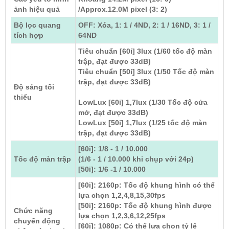
ảnh hiệu quả
/Approx.12.0M pixel (3: 2)
Bộ lọc quang
OFF: Xóa, 1: 1 / 4ND, 2: 1 / 16ND, 3: 1 /
tích hợp
64ND
Tiêu chuẩn [60i] 3lux (1/60 tốc độ màn
trập, đạt được 33dB)
Tiêu chuẩn [50i] 3lux (1/50 Tốc độ màn
trập, đạt được 33dB)
Độ sáng tối
thiểu
LowLux [60i] 1,7lux (1/30 Tốc độ cửa
mở, đạt được 33dB)
LowLux [50i] 1,7lux (1/25 tốc độ màn
trập, đạt được 33dB)
[60i]: 1/8 - 1 / 10.000
Tốc độ màn trập
(1/6 - 1 / 10.000 khi chụp với 24p)
[50i]: 1/6 -1 / 10.000
[60i]: 2160p: Tốc độ khung hình có thể
lựa chọn 1,2,4,8,15,30fps
[50i]: 2160p: Tốc độ khung hình được
Chức năng
lựa chọn 1,2,3,6,12,25fps
chuyển động
[60i]: 1080p: Có thể lựa chọn tỷ lệ