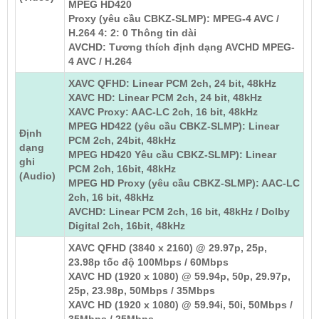
MPEG HD420
Proxy (yêu cầu CBKZ-SLMP): MPEG-4 AVC /
H.264 4: 2: 0 Thông tin dài
AVCHD: Tương thích định dạng AVCHD MPEG-
4 AVC / H.264
XAVC QFHD: Linear PCM 2ch, 24 bit, 48kHz
XAVC HD: Linear PCM 2ch, 24 bit, 48kHz
XAVC Proxy: AAC-LC 2ch, 16 bit, 48kHz
MPEG HD422 (yêu cầu CBKZ-SLMP): Linear
Định
PCM 2ch, 24bit, 48kHz
dạng
MPEG HD420 Yêu cầu CBKZ-SLMP): Linear
ghi
PCM 2ch, 16bit, 48kHz
(Audio)
MPEG HD Proxy (yêu cầu CBKZ-SLMP): AAC-LC
2ch, 16 bit, 48kHz
AVCHD: Linear PCM 2ch, 16 bit, 48kHz / Dolby
Digital 2ch, 16bit, 48kHz
XAVC QFHD (3840 x 2160) @ 29.97p, 25p,
23.98p tốc độ 100Mbps / 60Mbps
XAVC HD (1920 x 1080) @ 59.94p, 50p, 29.97p,
25p, 23.98p, 50Mbps / 35Mbps
XAVC HD (1920 x 1080) @ 59.94i, 50i, 50Mbps /