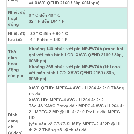
năng
và XAVC QFHD 2160 / 30p 60Mbps)
Nhiệt độ
0 ° C đến 40 ° C
hoạt
32 ° F đến 104 ° F
động
Nhiệt độ
-20 ° C đến + 60 ° C
lưu trữ
-4 ° F đến + 140 ° F
Khoảng 140 phút. với pin NP-FV70A (trong khi
Thời
ghi với màn hình LCD, XAVC QFHD 2160 / 30p,
gian
60Mbps)
hoạt
Khoảng 265 phút. với pin NP-FV70A (khi chơi
động
với màn hình LCD, XAVC QFHD 2160 / 30p,
của pin
60Mbps)
XAVC QFHD: MPEG-4 AVC / H.264 4: 2: 0 Thông
tin dài
XAVC HD: MPEG-4 AVC / H.264 4: 2: 2
Tốc độ XAVC Proxy dài: MPEG-4 AVC / H.264 4:
2 : MPEG-2 MP @ HL 4: 2: 0 Profile dài MPEG
Định
HD
dạng
(yêu cầu về CBKZ-SLMP): MPEG-2 422P @ HL
ghi
4: 2: 2 Thông số kỹ thuật dài
(Video)