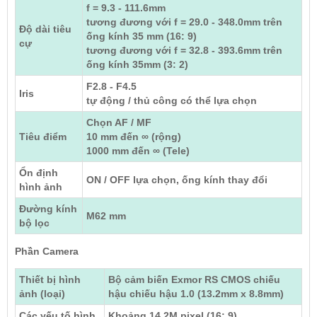
f = 9.3 - 111.6mm
tương đương với f = 29.0 - 348.0mm trên
Độ dài tiêu
ống kính 35 mm (16: 9)
cự
tương đương với f = 32.8 - 393.6mm trên
ống kính 35mm (3: 2)
F2.8 - F4.5
Iris
tự động / thủ công có thể lựa chọn
Chọn AF / MF
Tiêu điểm
10 mm đến ∞ (rộng)
1000 mm đến ∞ (Tele)
Ổn định
ON / OFF lựa chọn, ống kính thay đổi
hình ảnh
Đường kính
M62 mm
bộ lọc
Phần Camera
Thiết bị hình
Bộ cảm biến Exmor RS CMOS chiếu
ảnh (loại)
hậu chiếu hậu 1.0 (13.2mm x 8.8mm)
Các yếu tố hình
Khoảng 14.2M pixel (16: 9)