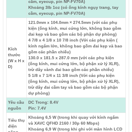
cầm, eyecup, pin NP-FV70A)
Khoảng 3lb 1oz (có ống kính ngụy trang, tay
cầm, eyecup, pin NP-FV70A)
121.0mm x 104.0mm × 274.5mm (với các phụ
kiện (ống kính, mui cứng lớn, không bao gồm
đai kẹp và bao gồm các bộ phận dự phòng)
4 7/8 x 4 1/8 x 10 7/8 inch (Với các phụ kiện (
kính ngắm lớn, không bao gồm đai kẹp và bao
Kích
gồm các phần chiếu)
thước
130.0 x 181.5 x 287.0 mm (với các phụ kiện
(W x H x
(ống kính, mui cứng lớn, bộ phận xử lý XLR),
D)
trừ dây vành đai bao gồm các phần chiếu)
5 1/8 x 7 1/4 x 11 3/8 inch (Với các phụ kiện
(ống kính, mui cứng lớn, bộ phận xử lý XLR),
trừ dây đai cầm tay và bao gồm các bộ phận
dự phòng)
Yêu cầu
DC Trong: 8.4V
nguồn
Pin: 7.4V
Khoảng 6,5 W (trong khi quay với kính ngắm
Tiêu thụ
và XAVC QFHD 2160 / 30p 60 Mbps)
điện
Khoảng 6,9 W (trong khi ghi với màn hình LCD