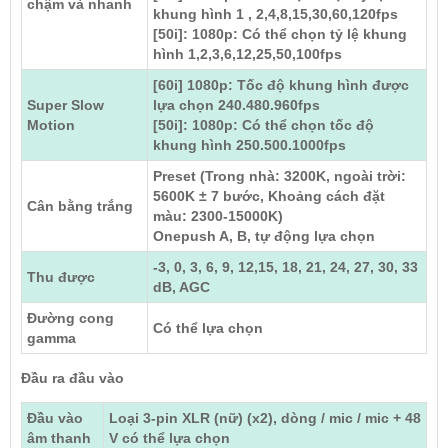
chậm và nhanh
khung hình 1 , 2,4,8,15,30,60,120fps
[50i]: 1080p: Có thể chọn tỷ lệ khung
hình 1,2,3,6,12,25,50,100fps
[60i] 1080p: Tốc độ khung hình được
Super Slow
lựa chọn 240.480.960fps
Motion
[50i]: 1080p: Có thể chọn tốc độ
khung hình 250.500.1000fps
Preset (Trong nhà: 3200K, ngoài trời:
5600K ± 7 bước, Khoảng cách đặt
Cân bằng trắng
màu: 2300-15000K)
Onepush A, B, tự động lựa chọn
-3, 0, 3, 6, 9, 12,15, 18, 21, 24, 27, 30, 33
Thu được
dB, AGC
Đường cong
Có thể lựa chọn
gamma
Đầu ra đầu vào
Đầu vào
Loại 3-pin XLR (nữ) (x2), dòng / mic / mic + 48
âm thanh
V có thể lựa chọn