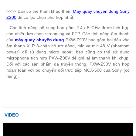
>>>> Bạn có thể tham khảo thêm
Máy quay chuyên dụng Sony
Z200
để có lựa chọn phù hợp nhất.
- Các tính năng bổ sung bao gồm 2.4 / 5 GHz được tích hợp
cho nhiều lựa chọn streaming và FTP. Các tính năng âm thanh
của
máy quay chuyên dụng
PXW-Z90V bao gồm hai đầu vào
âm thanh XLR 3-chân hỗ trợ dòng, mic và mic 48 V (phantom
power) để sử dụng micro ngoài; bạn cũng có thể sử dụng
microphone tích hợp PXW-Z90V để ghi lại âm thanh khi chụp.
Đối với các sản phẩm đa truyền thông, PXW-Z90V tích hợp
hoàn toàn với bộ chuyển đổi trực tiếp MCX-500 của Sony (có
riêng).
VIDEO