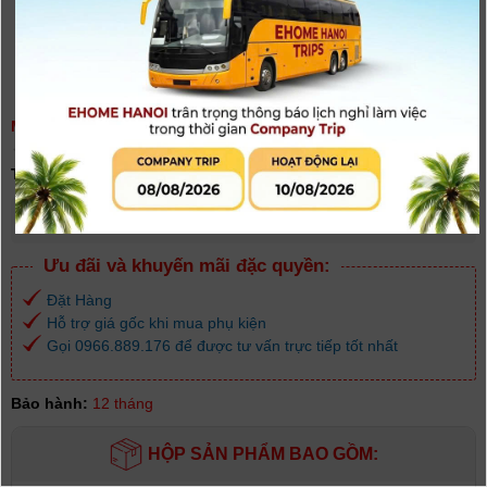
MÁY QUAY CHUYÊN DỤNG SONY PXW-Z90V
(
0
người đánh giá)
Tình trạng:
Có hàng
Giá khuyến mại: 77.000.000đ
[Giá đã bao gồm VAT]
Ưu đãi và khuyến mãi đặc quyền:
Đặt Hàng
Hỗ trợ giá gốc khi mua phụ kiện
Gọi 0966.889.176 để được tư vấn trực tiếp tốt nhất
Bảo hành:
12 tháng
HỘP SẢN PHẨM BAO GỒM: