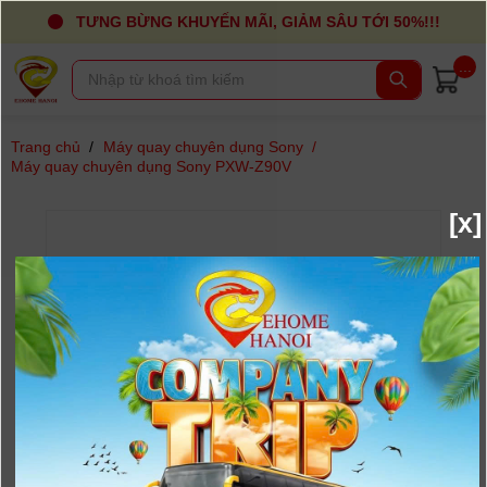
TƯNG BỪNG KHUYẾN MÃI, GIẢM SÂU TỚI 50%!!!
...
Trang chủ
/
Máy quay chuyên dụng Sony
/
Máy quay chuyên dụng Sony PXW-Z90V
[x]