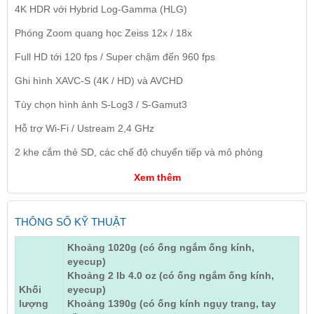
4K HDR với Hybrid Log-Gamma (HLG)
Phóng Zoom quang học Zeiss 12x / 18x
Full HD tới 120 fps / Super chậm đến 960 fps
Ghi hình XAVC-S (4K / HD) và AVCHD
Tùy chọn hình ảnh S-Log3 / S-Gamut3
Hỗ trợ Wi-Fi / Ustream 2,4 GHz
2 khe cắm thẻ SD, các chế độ chuyển tiếp và mô phỏng
Xem thêm
THÔNG SỐ KỸ THUẬT
Khoảng 1020g (có ống ngắm ống kính,
eyecup)
Khoảng 2 lb 4.0 oz (có ống ngắm ống kính,
Khối
eyecup)
lượng
Khoảng 1390g (có ống kính ngụy trang, tay