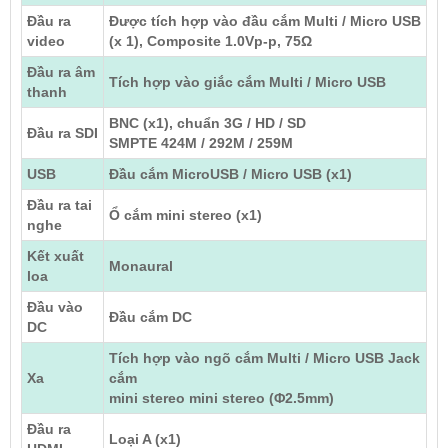
Đầu ra
Được tích hợp vào đầu cắm Multi / Micro USB
video
(x 1), Composite 1.0Vp-p, 75Ω
Đầu ra âm
Tích hợp vào giắc cắm Multi / Micro USB
thanh
BNC (x1), chuẩn 3G / HD / SD
Đầu ra SDI
SMPTE 424M / 292M / 259M
USB
Đầu cắm MicroUSB / Micro USB (x1)
Đầu ra tai
Ổ cắm mini stereo (x1)
nghe
Kết xuất
Monaural
loa
Đầu vào
Đầu cắm DC
DC
Tích hợp vào ngõ cắm Multi / Micro USB Jack
Xa
cắm
mini stereo mini stereo (Φ2.5mm)
Đầu ra
Loại A (x1)