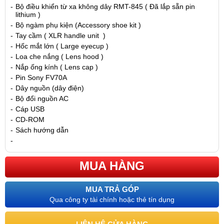
-
Bộ điều khiển từ xa không dây RMT-845 ( Đã lắp sẵn pin
lithium )
-
Bộ ngàm phụ kiện (Accessory shoe kit )
-
Tay cầm ( XLR handle unit )
-
Hốc mắt lớn ( Large eyecup )
-
Loa che nắng ( Lens hood )
-
Nắp ống kính ( Lens cap )
-
Pin Sony FV70A
-
Dây nguồn (dây điện)
-
Bộ đổi nguồn AC
-
Cáp USB
-
CD-ROM
-
Sách hướng dẫn
-
MUA HÀNG
MUA TRẢ GÓP
Qua công ty tài chính hoặc thẻ tín dụng