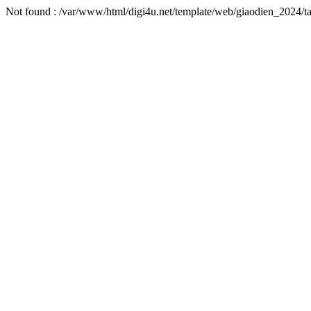
Not found : /var/www/html/digi4u.net/template/web/giaodien_2024/ta