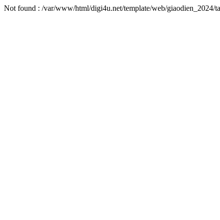
Not found : /var/www/html/digi4u.net/template/web/giaodien_2024/ta