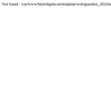
Not found : /var/www/html/digi4u.net/template/web/giaodien_2024/ta