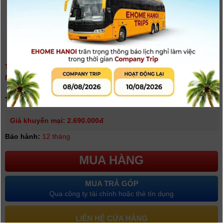
THẺ NHỚ SDXC SONY TOUGH 128GB 277MB/150MB/S (SF-
M128T)
(
0
người đánh giá)
Tình trạng:
Có hàng
Giá khuyến mại: 2.690.000đ
Bảo hành:
12 tháng
MUA HÀNG
MUA TRẢ GÓP
Qua công ty tài chính hoặc thẻ tín dụng
LIÊN HỆ CỬA HÀNG