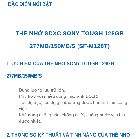
ĐẶC ĐIỂM NỔI BẬT
THẺ NHỚ SDXC SONY TOUGH 128GB
277MB/150MB/S (SF-M128T)
1. ƯU ĐIỂM CỦA THẺ NHỚ SONY TOUGH 128GB
277MB/150MB/S
Dung lượng lưu trữ lớn.
Phù hợp với nhiều dòng máy ảnh DSLR.
Tốc độ đọc, tốc độ ghi đáp ứng được hầu hết mọi công
việc.
Khả năng chống sốc, chống tia X, chống nước và chịu
được nhiệt.
2. THÔNG SỐ KỸ THUẬT VÀ TÍNH NĂNG CỦA THẺ NHỚ