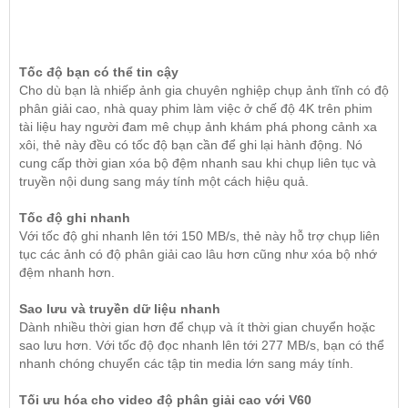
Tốc độ bạn có thể tin cậy
Cho dù bạn là nhiếp ảnh gia chuyên nghiệp chụp ảnh tĩnh có độ
phân giải cao, nhà quay phim làm việc ở chế độ 4K trên phim
tài liệu hay người đam mê chụp ảnh khám phá phong cảnh xa
xôi, thẻ này đều có tốc độ bạn cần để ghi lại hành động. Nó
cung cấp thời gian xóa bộ đệm nhanh sau khi chụp liên tục và
truyền nội dung sang máy tính một cách hiệu quả.
Tốc độ ghi nhanh
Với tốc độ ghi nhanh lên tới 150 MB/s, thẻ này hỗ trợ chụp liên
tục các ảnh có độ phân giải cao lâu hơn cũng như xóa bộ nhớ
đệm nhanh hơn.
Sao lưu và truyền dữ liệu nhanh
Dành nhiều thời gian hơn để chụp và ít thời gian chuyển hoặc
sao lưu hơn. Với tốc độ đọc nhanh lên tới 277 MB/s, bạn có thể
nhanh chóng chuyển các tập tin media lớn sang máy tính.
Tối ưu hóa cho video độ phân giải cao với V60