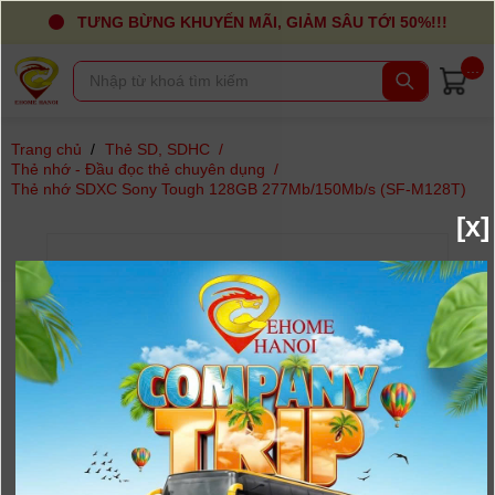
TƯNG BỪNG KHUYẾN MÃI, GIẢM SÂU TỚI 50%!!!
...
Trang chủ
/
Thẻ SD, SDHC
/
Thẻ nhớ - Đầu đọc thẻ chuyên dụng
/
Thẻ nhớ SDXC Sony Tough 128GB 277Mb/150Mb/s (SF-M128T)
[x]