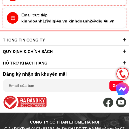
Email trực tiếp
kinhdoanh1@digi4u.vn
kinhdoanh2@digi4u.vn
THÔNG TIN CÔNG TY
QUY ĐỊNH & CHÍNH SÁCH
HỖ TRỢ KHÁCH HÀNG
Đăng ký nhận tin khuyến mãi
Gửi
CÔNG TY CỔ PHẦN EHOME HÀ NỘI
Giấy ĐKKĐ số 0107498194 do Sở KH&ĐT TP Hà Nội cấp ngày 07