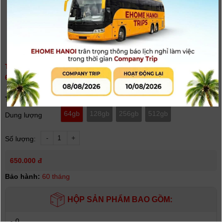
THẺ NHỚ SUNEAST ULTIMATE PRO MICRO SDXC UHS-Ⅰ V30
64GB/128GB/256GB/512GB [DÒNG S225 GOLD ] | CHÍNH HÃNG
(
0
người đánh giá)
Tình trạng:
Có hàng
64gb
128gb
256gb
512gb
Dung lượng
-
+
Số lượng:
650.000 đ
Bảo hành:
60 tháng
HỘP SẢN PHẨM BAO GỒM:
-
0