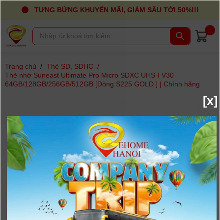
TƯNG BỪNG KHUYẾN MÃI, GIẢM SÂU TỚI 50%!!!
...
Trang chủ
/
Thẻ SD, SDHC
/
Thẻ nhớ Suneast Ultimate Pro Micro SDXC UHS-Ⅰ V30
64GB/128GB/256GB/512GB [Dòng S225 GOLD ] | Chính hãng
[x]