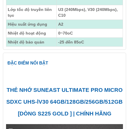
Lớp tốc độ truyền liên
U3 (240Mbps), V30 (240Mbps),
tục
C10
Hiệu suất ứng dụng
A2
Nhiệt độ hoạt động
0~70oC
Nhiệt độ bảo quản
-25 đến 85oC
ĐẶC ĐIỂM NỔI BẬT
THẺ NHỚ SUNEAST ULTIMATE PRO MICRO
SDXC UHS-ⅠV30 64GB/128GB/256GB/512GB
[DÒNG S225 GOLD ] | CHÍNH HÃNG