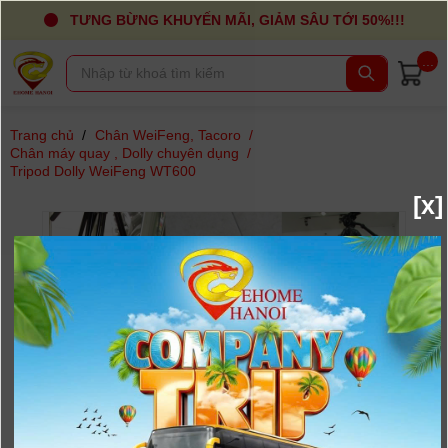
TƯNG BỪNG KHUYẾN MÃI, GIẢM SÂU TỚI 50%!!!
...
Trang chủ
/
Chân WeiFeng, Tacoro
/
Chân máy quay , Dolly chuyên dụng
/
Tripod Dolly WeiFeng WT600
[x]