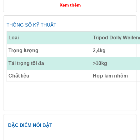
Xem thêm
THÔNG SỐ KỸ THUẬT
Loại
Tripod Dolly Weife
Trọng lượng
2,4kg
Tải trọng tối đa
>10kg
Chất liệu
Hợp kim nhôm
ĐẶC ĐIỂM NỔI BẬT