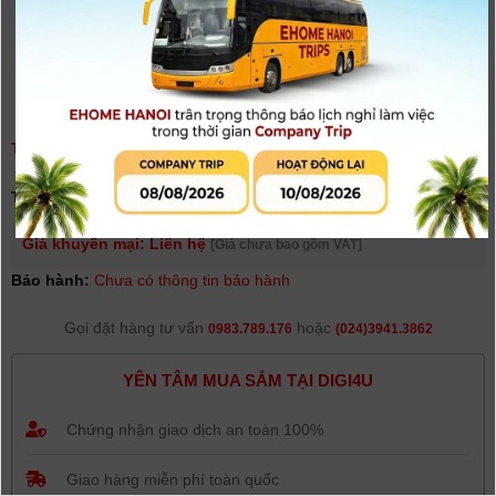
TRIPOD DOLLY WEIFENG WT600
(
0
người đánh giá)
Tình trạng:
Hết hàng
Giá khuyến mại: Liên hệ
[Giá chưa bao gồm VAT]
Bảo hành:
Chưa có thông tin bảo hành
Gọi đặt hàng tư vấn
hoặc
0983.789.176
(024)3941.3862
YÊN TÂM MUA SẮM TẠI DIGI4U
Chứng nhận giao dịch an toàn 100%
Giao hàng miễn phí toàn quốc