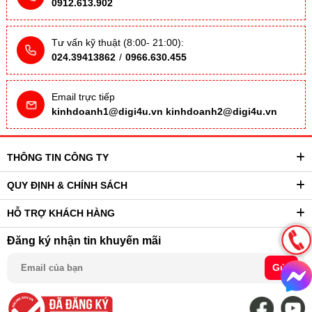
0912.613.902
Tư vấn kỹ thuật (8:00- 21:00):
024.39413862
/
0966.630.455
Email trực tiếp
kinhdoanh1@digi4u.vn
kinhdoanh2@digi4u.vn
THÔNG TIN CÔNG TY
QUY ĐỊNH & CHÍNH SÁCH
HỖ TRỢ KHÁCH HÀNG
Đăng ký nhận tin khuyến mãi
Gửi