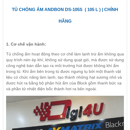
TỦ CHỐNG ẨM ANDBON DS-105S ( 105 L ) | CHÍNH
HÃNG
1. Cơ chế vận hành:
Tủ chống ẩm hoạt động theo cơ chế làm lạnh trừ ẩm không qua
quy trình nén ép khí, không sử dụng quạt gió, mà được sử dụng
công nghệ bán dẫn tạo ra môi trường hút được không khí ẩm
trong tủ. Khí ẩm bên trong tủ được ngưng tụ bởi một thanh vật
liệu có chức năng làm lạnh, tạo thành những hạt sương nhỏ và
được hút ra bằng bộ phận hút ẩm của Block gồm thanh bức xạ
và phần tử nhiệt điện bốc thành hơi ra bên ngoài.