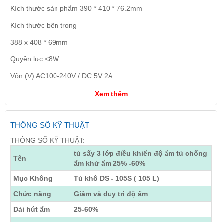
Kích thước sản phẩm 390 * 410 * 76.2mm
Kích thước bên trong
388 x 408 * 69mm
Quyền lực <8W
Vôn (V) AC100-240V / DC 5V 2A
Xem thêm
THÔNG SỐ KỸ THUẬT
THÔNG SỐ KỸ THUẬT:
tủ sấy 3 lớp điều khiển độ ẩm tủ chống
Tên
ẩm khử ẩm 25% -60%
Mục Không
Tủ khô DS - 105S ( 105 L)
Chức năng
Giảm và duy trì độ ẩm
Dải hút ẩm
25-60%