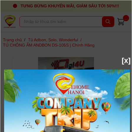
TƯNG BỪNG KHUYẾN MÃI, GIẢM SÂU TỚI 50%!!!
...
Trang chủ
/
Tủ Adbon, Solo, Wonderful
/
TỦ CHỐNG ẨM ANDBON DS-105S | Chính Hãng
[x]