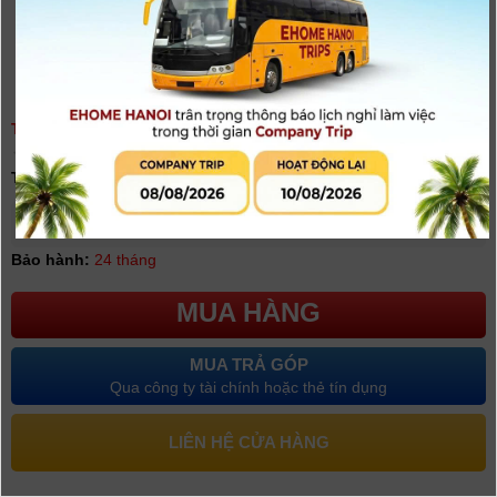
TỦ CHỐNG ẨM ANDBON DS-105S | CHÍNH HÃNG
(
0
người đánh giá)
Tình trạng:
Có hàng
Giá khuyến mại: 4.500.000đ
Bảo hành:
24 tháng
MUA HÀNG
MUA TRẢ GÓP
Qua công ty tài chính hoặc thẻ tín dụng
LIÊN HỆ CỬA HÀNG