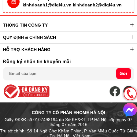
kinhdoanh1@digi4u.vn
kinhdoanh2@digi4u.vn
THÔNG TIN CÔNG TY
QUY ĐỊNH & CHÍNH SÁCH
HỖ TRỢ KHÁCH HÀNG
Đăng ký nhận tin khuyến mãi
Gửi
CÔNG TY CỔ PHẦN EHOME HÀ NỘI
Giấy ĐKKĐ số 0107498194 do Sở KH&ĐT TP Hà Nội cấp ngày 07
tháng 07 năm 2016
Trụ sở chính: Số 14 Ngõ Chợ Khâm Thiên, P. Văn Miếu Quốc Tử Giám
- Tp. Hà Nội, Việt Nam