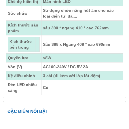
Chế độ hiển thị
Màn hình LED
Sử dụng chức năng hút ẩm cho các
Sức chứa
loại điện tử, da,...
Kích thước sản
sâu 390 * ngang 410 * cao 762mm
phẩm
Kích thước
Sâu 388 x Ngang 408 * cao 690mm
bên trong
Quyền lực
<8W
Vôn (V)
AC100-240V / DC 5V 2A
Kệ điều chỉnh
3 cái (đi kèm với lớp lót đệm)
Đèn LED chiếu
Có
sáng
ĐẶC ĐIỂM NỔI BẬT