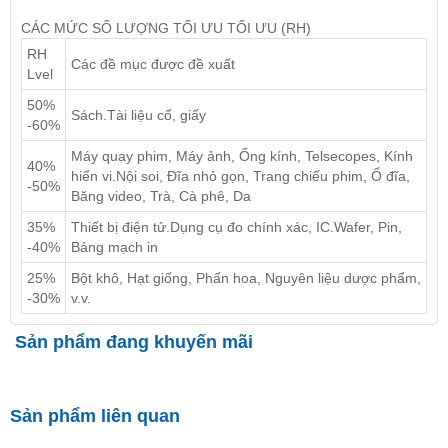
CÁC MỨC SỐ LƯỢNG TỐI ƯU TỐI ƯU (RH)
RH
Các đề mục được đề xuất
Lvel
50%
Sách.Tài liệu cổ, giấy
-60%
Máy quay phim, Máy ảnh, Ống kính, Telsecopes, Kính
40%
hiển vi.Nội soi, Đĩa nhỏ gọn, Trang chiếu phim, Ổ đĩa,
-50%
Băng video, Trà, Cà phê, Da
35%
Thiết bị điện tử.Dụng cụ đo chính xác, IC.Wafer, Pin,
-40%
Bảng mạch in
25%
Bột khô, Hạt giống, Phấn hoa, Nguyên liệu dược phẩm,
-30%
v.v.
Sản phẩm đang khuyến mãi
Sản phẩm liên quan