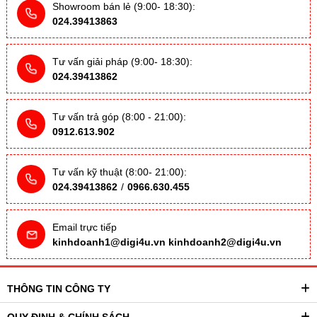
Showroom bán lẻ (9:00- 18:30):
024.39413863
Tư vấn giải pháp (9:00- 18:30):
024.39413862
Tư vấn trả góp (8:00 - 21:00):
0912.613.902
Tư vấn kỹ thuật (8:00- 21:00):
024.39413862
/
0966.630.455
Email trực tiếp
kinhdoanh1@digi4u.vn
kinhdoanh2@digi4u.vn
THÔNG TIN CÔNG TY
QUY ĐỊNH & CHÍNH SÁCH