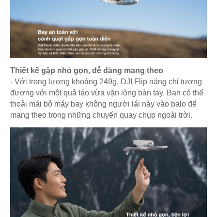
Thiết kế gập nhỏ gọn, dễ dàng mang theo
- Với trọng lượng khoảng 249g, DJI Flip nặng chỉ tương
đương với một quả táo vừa vặn lòng bàn tay. Bạn có thể
thoải mái bỏ máy bay không người lái này vào balo để
mang theo trong những chuyến quay chụp ngoài trời.