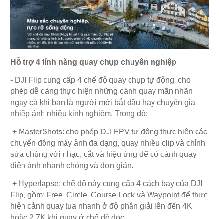
Hỗ trợ 4 tính năng quay chụp chuyên nghiệp
- DJI Flip cung cấp 4 chế độ quay chụp tự động, cho
phép dễ dàng thực hiện những cảnh quay mãn nhãn
ngay cả khi bạn là người mới bắt đầu hay chuyên gia
nhiếp ảnh nhiều kinh nghiệm. Trong đó:
+ MasterShots: cho phép DJI FPV tự động thực hiện các
chuyển động máy ảnh đa dạng, quay nhiều clip và chỉnh
sửa chúng với nhạc, cắt và hiệu ứng để có cảnh quay
điện ảnh nhanh chóng và đơn giản.
+ Hyperlapse: chế độ này cung cấp 4 cách bay của DJI
Flip, gồm: Free, Circle, Course Lock và Waypoint để thực
hiện cảnh quay tua nhanh ở độ phân giải lên đến 4K
hoặc 2.7K khi quay ở chế độ dọc.