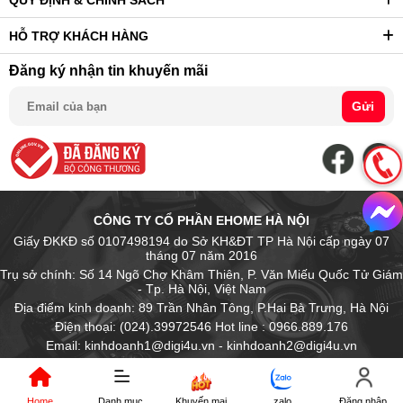
HỖ TRỢ KHÁCH HÀNG
Đăng ký nhận tin khuyến mãi
Gửi
CÔNG TY CỔ PHẦN EHOME HÀ NỘI
Giấy ĐKKĐ số 0107498194 do Sở KH&ĐT TP Hà Nội cấp ngày 07
tháng 07 năm 2016
Trụ sở chính: Số 14 Ngõ Chợ Khâm Thiên, P. Văn Miếu Quốc Tử Giám
- Tp. Hà Nội, Việt Nam
Địa điểm kinh doanh: 89 Trần Nhân Tông, P.Hai Bà Trưng, Hà Nội
Điện thoại: (024).39972546 Hot line : 0966.889.176
Email: kinhdoanh1@digi4u.vn - kinhdoanh2@digi4u.vn
Home
Danh mục
Khuyến mại
zalo
Đăng nhập