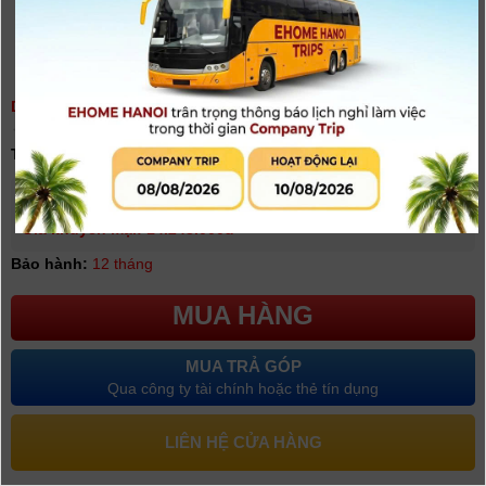
DJI FLIP (DJI RC 2) - CHÍNH HÃNG
(
0
người đánh giá)
Tình trạng:
Có hàng
Giá niêm yết:
14.990.000 VNĐ
Giá khuyến mại: 14.248.000đ
Bảo hành:
12 tháng
MUA HÀNG
MUA TRẢ GÓP
Qua công ty tài chính hoặc thẻ tín dụng
LIÊN HỆ CỬA HÀNG