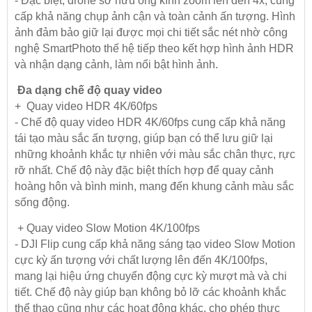
- Đặc biệt, drone sở hữu ống kính zoom lên đến 4x, cung
cấp khả năng chụp ảnh cận và toàn cảnh ấn tượng. Hình
ảnh đảm bảo giữ lại được mọi chi tiết sắc nét nhờ công
nghệ SmartPhoto thế hệ tiếp theo kết hợp hình ảnh HDR
và nhận dạng cảnh, làm nổi bật hình ảnh.
Đa dạng chế độ quay video
+ Quay video HDR 4K/60fps
- Chế độ quay video HDR 4K/60fps cung cấp khả năng
tái tạo màu sắc ấn tượng, giúp bạn có thể lưu giữ lại
những khoảnh khắc tự nhiên với màu sắc chân thực, rực
rỡ nhất. Chế độ này đặc biệt thích hợp để quay cảnh
hoàng hôn và bình minh, mang đến khung cảnh màu sắc
sống động.
+ Quay video Slow Motion 4K/100fps
- DJI Flip cung cấp khả năng sáng tạo video Slow Motion
cực kỳ ấn tượng với chất lượng lên đến 4K/100fps,
mang lại hiệu ứng chuyển động cực kỳ mượt mà và chi
tiết. Chế độ này giúp bạn không bỏ lỡ các khoảnh khắc
thể thao cũng như các hoạt động khác, cho phép thực