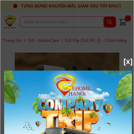
TƯNG BỪNG KHUYẾN MÃI, GIẢM SÂU TỚI 50%!!!
...
Trang chủ
/
DJI - ActionCam
/
DJI Flip (DJI RC 2) - Chính hãng
[x]