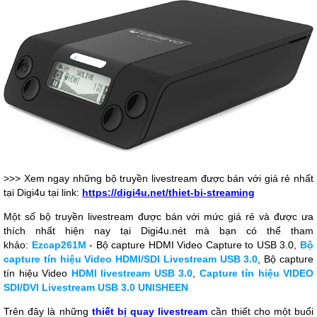
>>> Xem ngay những bộ truyền livestream được bán với giá rẻ nhất
tại Digi4u tại link:
https://digi4u.net/thiet-bi-streaming
Một số bộ truyền livestream được bán với mức giá rẻ và được ưa
thích nhất hiện nay tại Digi4u.nét mà bạn có thể tham
khảo:
Ezcap261M
- Bộ capture HDMI Video Capture to USB 3.0,
Bộ
capture tín hiệu Video HDMI/SDI Livestream USB 3.0
, Bộ capture
tín hiệu Video
HDMI livestream USB 3.0
,
Capture tín hiệu VIDEO
SDI/DVI Livestream USB 3.0 UNISHEEN
Trên đây là những
thiết bị quay livestream
cần thiết cho một buổi