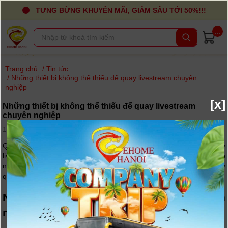
TƯNG BỪNG KHUYẾN MÃI, GIẢM SÂU TỚI 50%!!!
...
Trang chủ
/
Tin tức
/
Những thiết bị không thể thiếu để quay livestream chuyên
nghiệp
[x]
Những thiết bị không thể thiếu để quay livestream
chuyên nghiệp
17-11-2018, 8:57 am - Lượt xem: 8756
Quay phim thông thường, hay quay video không hề giống với quay
livestream bởi khâu setup thiết bị rất quan trọng. Và bạn cần phải có
những thiết bị cần thiết để thực hiện livestream chuyên nghiệp. Vậy
quay livestream cần những thiết bị gì? Hãy cùng Digi4u tìm hiểu nhé.
Những thiết bị để quay livestream chuyên
nghiệp