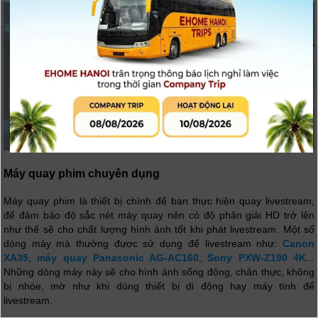
Máy quay phim chuyên dụng
Máy quay phim là thiết bị chính để bạn thực hiện quay livestream,
để đảm bảo độ sắc nét máy quay nên có độ phân giải HD trở lên
như thế sẽ cho chất lượng hình ảnh tốt khi phát livestream. Một số
dòng máy mà thường được sử dụng để livestream như:
Canon
XA35
,
máy quay Panasonic AG-AC160
,
Sony PXW-Z190 4K
...
Những dòng máy này sẽ cho hình ảnh sống động, chân thực, không
bị nhòe, mờ như khi dùng thiết bị di động hay máy tính để
livestream.