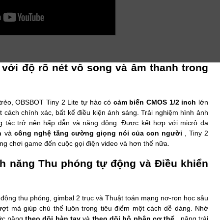
 với độ rõ nét vô song và âm thanh trong
 trẻo, OBSBOT Tiny 2 Lite tự hào có
cảm biến CMOS 1/2 inch
lớn
ột cách chính xác, bất kể điều kiện ánh sáng. Trải nghiệm hình ảnh
ơng tác trở nên hấp dẫn và năng động. Được kết hợp với micrô đa
h
và
công nghệ tăng cường giọng nói của con người
, Tiny 2
ồng chơi game đến cuộc gọi điện video và hơn thế nữa.
nh năng Thu phóng tự động và Điều khiển
 động thu phóng, gimbal 2 trục và Thuật toán mạng nơ-ron học sâu
ượt mà giúp chủ thể luôn trong tiêu điểm một cách dễ dàng. Nhờ
hức năng
theo dõi bàn tay
và
theo dõi bộ phận cơ thể
, nâng trải