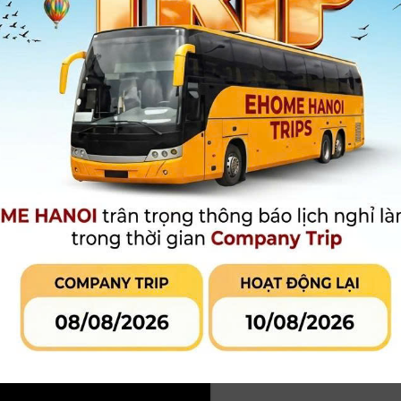
ợt qua các ranh giới bằng các tính năng cải tiến được thiết kế để
g người đam mê chơi game. Tiny 2 Lite mang đến chất lượng vượt
hu phóng tự động
,
micrô đa hướng kép
,
Điều khiển bằng cử
ến khác, bao gồm
chế độ làm đẹp
và
bảo vệ quyền riêng tư,
tạo
 thuận tiện cho người dùng.