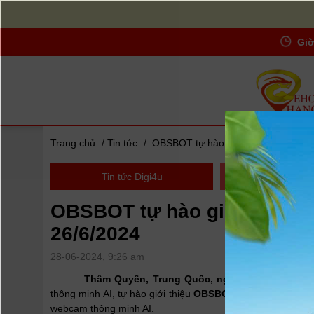
Giờ
Trang chủ
/
Tin tức
/
OBSBOT tự hào giới thiệu OBSBOT T
Tin tức Digi4u
Thuật ngữ D
OBSBOT tự hào giới thiệu 
26/6/2024
28-06-2024, 9:26 am
Thâm Quyến, Trung Quốc, ngày 26 tháng 6 nă
thông minh AI, tự hào giới thiệu
OBSBOT Tiny 2 Lite
, thi
webcam thông minh AI.