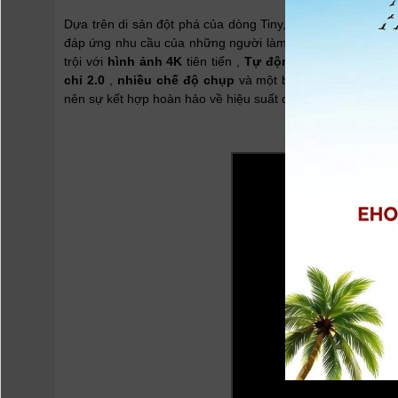
Dựa trên di sản đột phá của dòng Tiny, OBSBOT tiếp tục vư
đáp ứng nhu cầu của những người làm việc từ xa và nhữn
trội với
hình ảnh 4K
tiên tiến ,
Tự động theo dõi với T
chỉ 2.0
,
nhiều chế độ chụp
và một bộ tính năng cải ti
nên sự kết hợp hoàn hảo về hiệu suất chuyên nghiệp và sự