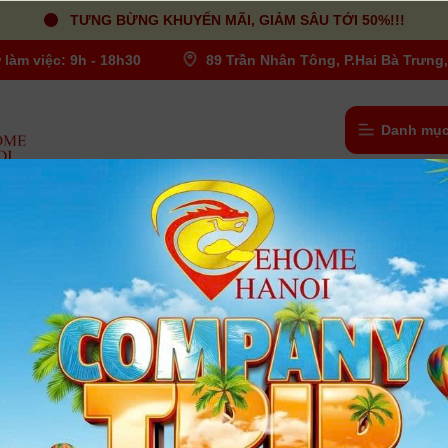
TƯNG BỪNG KHUYẾN MÃI, GIẢM SÂU TỚI 50%!!!
 làm việc: 9h - 18h30
89 Trần Nhân Tông, P.Hai Bà Trưng,
Danh mục
iny 2 Lite ngày 26/6/2024
igital
Kinh Nghiệm và Thủ Thuật
Tư vấ
OBSBOT Tiny 2 Lite ngày
m 2024
- OBSBOT, công ty tiên phong trong công nghệ hình ảnh
ết lập một tiêu chuẩn mới cho sự xuất sắc về giá cả phải chăng của