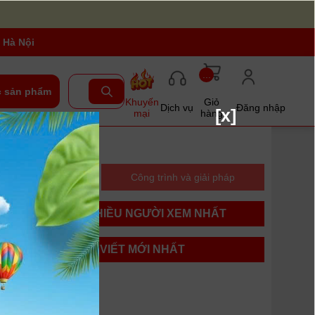
 Hà Nội
...
 sản phẩm
Khuyến
Giỏ
Dịch vụ
Đăng nhập
[x]
mại
hàng
n chọn mua
Công trình và giải pháp
BÀI VIẾT NHIỀU NGƯỜI XEM NHẤT
BÀI VIẾT MỚI NHẤT