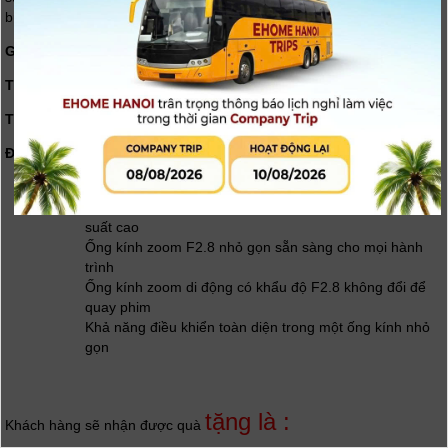
bụi, ẩm mố
Giá niêm yết:
29,990,000 VND
Thời gian sell in dự kiến:
15/04/2024
Thời gian ra mắt chính thức:
25/03/2024
Đặc điểm sản phẩm:
Sắc nét và chi tiết ở mọi tiêu cự
AF phát huy tối đa khả năng của thân máy ảnh hiệu
suất cao
Ống kính zoom F2.8 nhỏ gọn sẵn sàng cho mọi hành
trình
Ống kính zoom di động có khẩu độ F2.8 không đổi để
quay phim
Khả năng điều khiển toàn diện trong một ống kính nhỏ
gọn
tặng là :
Khách hàng sẽ nhận được quà