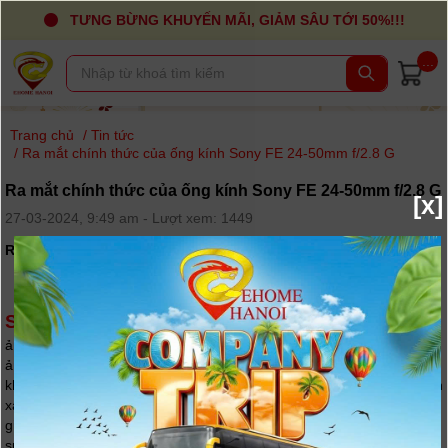
TƯNG BỪNG KHUYẾN MÃI, GIẢM SÂU TỚI 50%!!!
...
Trang chủ
/
Tin tức
/
Ra mắt chính thức của ống kính Sony FE 24-50mm f/2.8 G
Ra mắt chính thức của ống kính Sony FE 24-50mm f/2.8 G
[x]
27-03-2024, 9:49 am - Lượt xem: 1449
Ra mắt
chính thức của ống kính
Sony FE 24-50mm f/2.8 G
Sony FE 24-50mm f/2.8 G
là dòng ống kính dành cho máy
ảnh full-frame của Sony. Khẩu độ rộng f/2.8 mang lại khả năng chụp
ảnh ấn tượng trong điều kiện ánh sáng yếu. Công tắc mở và khóa
khẩu độ giúp kiểm soát lượng ánh sáng vào ống kính một cách chính
xác. Thấu kính phi cầu và ED giúp cải thiện chất lượng hình ảnh,
giảm hiện tượng biến dạng. Ngoài ra, lớp phủ Fluorine cũng giúp tạo
sự bền bỉ cho ống kính trong điều kiện thời tiết khắc nghiệt và chống