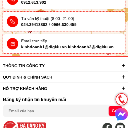
0912.613.902
Tư vấn kỹ thuật (8:00- 21:00):
024.39413862
/
0966.630.455
Email trực tiếp
kinhdoanh1@digi4u.vn
kinhdoanh2@digi4u.vn
THÔNG TIN CÔNG TY
QUY ĐỊNH & CHÍNH SÁCH
HỖ TRỢ KHÁCH HÀNG
Đăng ký nhận tin khuyến mãi
Gửi