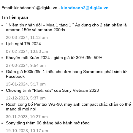
Email: kinhdoanh1@digi4u.vn -
kinhdoanh2@digi4u.vn
Tin liên quan
“ Niềm tin nhân đôi – Mua 1 tặng 1 ” Áp dụng cho 2 sản phẩm là
amaran 150c và amaran 200ds.
20-03-2024, 11:13 am
Lịch nghỉ Tết 2024
07-02-2024, 10:53 am
Khuyến mãi Xuân 2024 - giảm giá từ 30% đến 50%
27-03-2024, 9:54 am
Giảm giá 500k đến 1 triệu cho đơn hàng Saramonic phát sinh từ
Facebook
15-01-2024, 5:17 pm
Chương trình “𝐅𝐥𝐚𝐬𝐡 𝐬𝐚𝐥𝐞” của Sony Vietnam 2023
12-12-2023, 5:37 pm
Ricoh công bố Pentax WG-90, máy ảnh compact chắc chắn có thể
mang đi mọi nơi
30-11-2023, 10:27 am
Sony tặng thêm 06 tháng bảo hành mở rộng
19-10-2023, 10:17 am