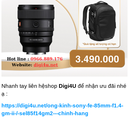
Nhanh tay liên hệshop
Digi4U
để nhận ưu đãi nhé
ạ :
https://digi4u.net/ong-kinh-sony-fe-85mm-f1.4-
gm-ii-/-sel85f14gm2---chinh-hang