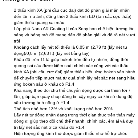
2 thấu kính XA (phi cầu cực đại) đạt độ phân giải mãn nhãn
đến tận rìa ảnh, đồng thời 2 thấu kính ED (tán sắc cực thấp)
giảm thiểu quang sai màu
Lớp phủ Nano AR Coating II của Sony hạn chế hiện tượng lóe
sáng và bóng mờ để mang đến độ phân giải và độ rõ nét vượt
trội
Khoảng cách lấy nét tối thiểu là 0,85 m (2,79 ft) (lấy nét tự
động)/0,8 m (2,63 ft) (lấy nét bằng tay)
Khẩu độ tròn 11 lá giúp bokeh tròn đều tự nhiên, đồng thời
quang sai cầu được kiểm soát chính xác cùng với các thấu
kính XA (phi cầu cực đại) giảm thiểu hiệu ứng bokeh vân hành
để chuyển tiếp mượt mà từ quá trình lấy nét sắc nét sang hiệu
ứng bokeh sâu ở khẩu độ F1.4
Khả năng theo dõi chủ thể chuyển động được cải thiện tới 7
lần, giúp bạn quay chụp đáng tin cậy ngay cả khi sử dụng độ
sâu trường ảnh nông ở F1.4
Thể tích nhỏ hơn 13% và khối lượng nhỏ hơn 20%
Lấy nét tự động nhận dạng trong thời gian thực trên thân máy
dòng α, giúp theo dõi chủ thể nhanh, chính xác, êm ái và duy
trì lấy nét sắc nét ở cả khẩu độ F1.4
Hiện tượng ống kính thở được giảm thiểu nhờ hỗ trợ chức