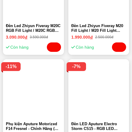
Đèn Led Zhiyun Fiveray M20C
Đèn Led Zhiyun Fiveray M20
RGB Fill Light / M20C RGB
Fill Light / M20 Fill Light
Fill Light Combo Chính hãng
Combo Chính hãng
3.090.000
đ
1.990.000
đ
3.590.000đ
2.500.000đ
Còn hàng
Còn hàng
-11%
-7%
Phụ kiện Aputure Motorized
Đèn LED Aputure Electro
F14 Fresnel - Chính Hãng (
Storm CS15 - RGB LED