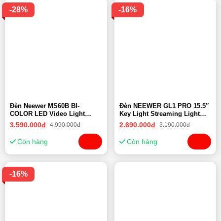
-28%
-16%
Đèn Neewer MS60B BI-
Đèn NEEWER GL1 PRO 15.5″
COLOR LED Video Light
Key Light Streaming Light
Handheld Spotlight | Chính
For Elgato | Chính Hãng
3.590.000
đ
2.690.000
đ
4.990.000đ
3.190.000đ
Hãng
Còn hàng
Còn hàng
-16%