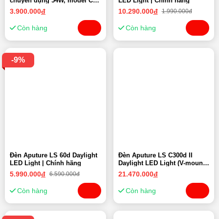
chuyên dụng 54W, model CN-
LED Light | Chính hãng
900DSA- Chính hãng
3.900.000
đ
10.290.000
đ
1.990.000đ
Còn hàng
Còn hàng
-9%
Đèn Aputure LS 60d Daylight
Đèn Aputure LS C300d II
LED Light | Chính hãng
Daylight LED Light (V-mount)
| Chính hãng
5.990.000
đ
21.470.000
đ
6.590.000đ
Còn hàng
Còn hàng