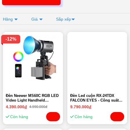
Hãng
Giá
Sắp xếp
-12%
Đèn Neewer MS60C RGB LED
Đèn Led cuộn RX-24TDX
Video Light Handheld
FALCON EYES - Công suất
Spotlight | Chính Hãng
150W | Chính hãng
4.390.000
đ
9.790.000
đ
4.990.000đ
Còn hàng
Còn hàng