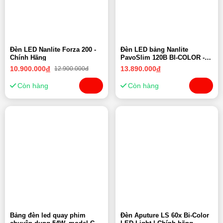
Đèn LED Nanlite Forza 200 -
Đèn LED bảng Nanlite
Chính Hãng
PavoSlim 120B BI-COLOR -
Chính hãng
10.900.000
đ
13.890.000
đ
12.900.000đ
Còn hàng
Còn hàng
Bảng đèn led quay phim
Đèn Aputure LS 60x Bi-Color