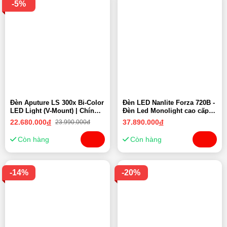
-5%
Đèn Aputure LS 300x Bi-Color
Đèn LED Nanlite Forza 720B -
LED Light (V-Mount) | Chính
Đèn Led Monolight cao cấp -
hãng
Chính Hãng
22.680.000
đ
37.890.000
đ
23.990.000đ
Còn hàng
Còn hàng
-14%
-20%