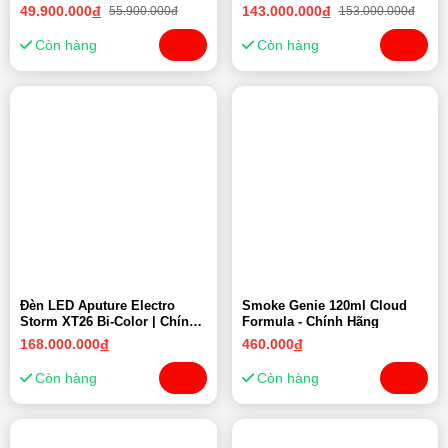
New 10-2023)
Monolight | Chính Hãng ( New
49.900.000
đ
143.000.000
đ
55.900.000đ
153.000.000đ
10-2023 )
Còn hàng
Còn hàng
Đèn LED Aputure Electro
Smoke Genie 120ml Cloud
Storm XT26 Bi-Color | Chính
Formula - Chính Hãng
Hãng ( New 10-2023 )
168.000.000
đ
460.000
đ
Còn hàng
Còn hàng