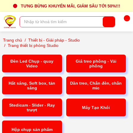
TƯNG BỪNG KHUYẾN MÃI, GIẢM SÂU TỚI 50%!!!
...
Trang chủ
/
Thiết bị - Giải pháp - Studio
/
Trang thiết bị phòng Studio
Đèn Led Chụp - quay
Giá treo phông - Vải
Video
phông
Hắt sáng, Soft box, tản
Dàn treo, Chân đèn, chân
sáng
mic
Stedicam - Slider - Ray
Máy Tạo Khói
trượt
Hộp chụp sản phẩm