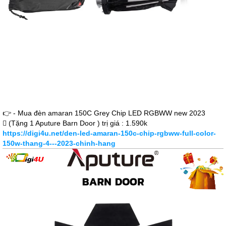
👉 - Mua đèn amaran 150C Grey Chip LED RGBWW new 2023
 (Tặng 1 Aputure Barn Door ) trị giá : 1.590k
https://digi4u.net/den-led-amaran-150c-chip-rgbww-full-color-
150w-thang-4---2023-chinh-hang