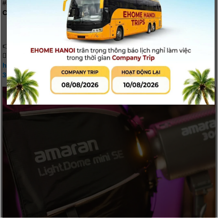
#amaran
( BH 12 Tháng - Chính Hãng )
Chương Trình khuyến mãi đến
17-7-2023
( Full VAT )
👉 - Mua đèn amaran 300C Grey Chip LED RGBWW new 2023
 (Tặng 1 Ligh dome mini SE ) trị giá : 1.890k
https://digi4u.net/den-led-amaran-300c-chip-rgbww-full-color-
300w-chinh-hang