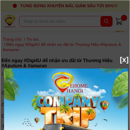
TƯNG BỪNG KHUYẾN MÃI, GIẢM SÂU TỚI 50%!!!
...
Trang chủ
/
Tin tức
/
Đến ngay #Digi4U để nhận ưu đãi từ Thương Hiệu #Aputure &
#amaran
[x]
Đến ngay #Digi4U để nhận ưu đãi từ Thương Hiệu
#Aputure & #amaran
12-07-2023, 4:53 pm - Lượt xem: 440
Có nên ... Khuyến Mại và… Hạ Giá tại thời điểm này ???
Có chứ !!! sao phải soắn.
💥Duy nhất chỉ có trong tháng 7-2023 này nhé.💥
Đến ngay
#Digi4U
để nhận ưu đãi từ Thương Hiệu
#Aputure
&