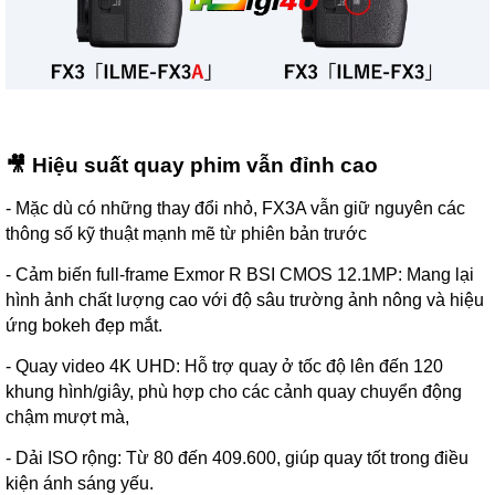
🎥 Hiệu suất quay phim vẫn đỉnh cao
- Mặc dù có những thay đổi nhỏ, FX3A vẫn giữ nguyên các
thông số kỹ thuật mạnh mẽ từ phiên bản trước
- Cảm biến full-frame Exmor R BSI CMOS 12.1MP: Mang lại
hình ảnh chất lượng cao với độ sâu trường ảnh nông và hiệu
ứng bokeh đẹp mắt.
- Quay video 4K UHD: Hỗ trợ quay ở tốc độ lên đến 120
khung hình/giây, phù hợp cho các cảnh quay chuyển động
chậm mượt mà,
- Dải ISO rộng: Từ 80 đến 409.600, giúp quay tốt trong điều
kiện ánh sáng yếu.