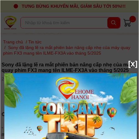
TƯNG BỪNG KHUYẾN MÃI, GIẢM SÂU TỚI 50%!!!
...
Trang chủ
/
Tin tức
/
Sony đã lặng lẽ ra mắt phiên bản nâng cấp nhẹ của máy quay
phim FX3 mang tên ILME-FX3A vào tháng 5/2025
[x]
Sony đã lặng lẽ ra mắt phiên bản nâng cấp nhẹ của máy
quay phim FX3 mang tên ILME-FX3A vào tháng 5/2025
20-05-2025, 5:43 pm - Lượt xem: 116
Sony ILME-FX3
A
: Phiên bản nâng nhỏ
nhưng thực tế cho nhà làm phim
🔍 Những điểm mới đáng chú ý
- Màn hình LCD độ phân giải cao hơn: FX3A được trang bị
màn hình LCD mới với độ phân giải
2,36 triệu điểm ảnh
,