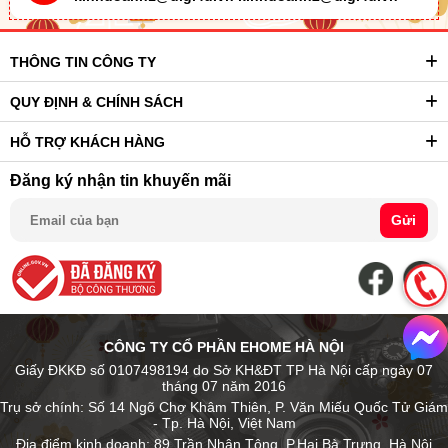
THÔNG TIN CÔNG TY
QUY ĐỊNH & CHÍNH SÁCH
HỖ TRỢ KHÁCH HÀNG
Đăng ký nhận tin khuyến mãi
Gửi
CÔNG TY CỔ PHẦN EHOME HÀ NỘI
Giấy ĐKKĐ số 0107498194 do Sở KH&ĐT TP Hà Nội cấp ngày 07
tháng 07 năm 2016
Trụ sở chính: Số 14 Ngõ Chợ Khâm Thiên, P. Văn Miếu Quốc Tử Giám
- Tp. Hà Nội, Việt Nam
Địa điểm kinh doanh: 89 Trần Nhân Tông, P.Hai Bà Trưng, Hà Nội