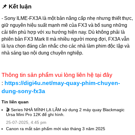
📌 Kết luận
- Sony ILME-FX3A là một bản nâng cấp nhẹ nhưng thiết thực,
giữ nguyên hiệu suất mạnh mẽ của FX3 và bổ sung những
cải tiến phù hợp với xu hướng hiện nay. Dù không phải là
phiên bản FX3 Mark II mà nhiều người mong đợi, FX3A vẫn
là lựa chọn đáng cân nhắc cho các nhà làm phim độc lập và
nhà sáng tạo nội dung chuyên nghiệp.
Thông tin sản phẩm vui lòng liên hệ tại đây
:
https://digi4u.net/may-quay-phim-chuyen-
dung-sony-fx3a
Tin liên quan
🎬 Series NHÀ MÌNH LẠ LẮM sử dụng 2 máy quay Blackmagic
Ursa Mini Pro 12K để ghi hình.
25-07-2025, 4:45 pm
Canon ra mắt sản phẩm mới vào tháng 3 năm 2025