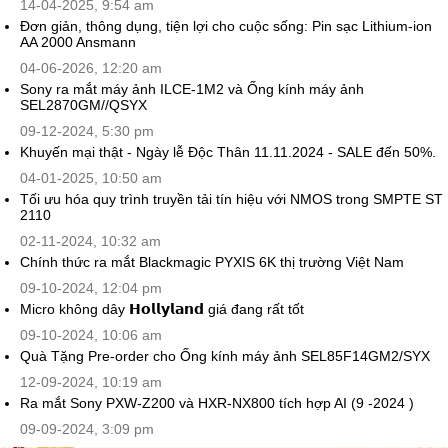
14-04-2025, 9:54 am
Đơn giản, thông dụng, tiện lợi cho cuộc sống: Pin sạc Lithium-ion
AA 2000 Ansmann
04-06-2026, 12:20 am
Sony ra mắt máy ảnh ILCE-1M2 và Ống kính máy ảnh
SEL2870GM//QSYX
09-12-2024, 5:30 pm
Khuyến mại thật - Ngày lễ Độc Thân 11.11.2024 - SALE đến 50%.
04-01-2025, 10:50 am
Tối ưu hóa quy trình truyền tải tín hiệu với NMOS trong SMPTE ST
2110
02-11-2024, 10:32 am
Chính thức ra mắt Blackmagic PYXIS 6K thị trường Việt Nam
09-10-2024, 12:04 pm
Micro không dây 𝗛𝗼𝗹𝗹𝘆𝗹𝗮𝗻𝗱 giá đang rất tốt
09-10-2024, 10:06 am
Quà Tặng Pre-order cho Ống kính máy ảnh SEL85F14GM2/SYX
12-09-2024, 10:19 am
Ra mắt Sony PXW-Z200 và HXR-NX800 tích hợp AI (9 -2024 )
09-09-2024, 3:09 pm