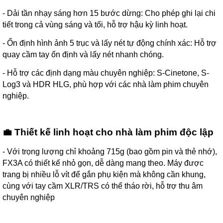
- Dải tần nhạy sáng hơn 15 bước dừng: Cho phép ghi lại chi
tiết trong cả vùng sáng và tối, hỗ trợ hậu kỳ linh hoạt.
- Ổn định hình ảnh 5 trục và lấy nét tự động chính xác: Hỗ trợ
quay cầm tay ổn định và lấy nét nhanh chóng.
- Hỗ trợ các định dạng màu chuyên nghiệp: S-Cinetone, S-
Log3 và HDR HLG, phù hợp với các nhà làm phim chuyên
nghiệp.
💼 Thiết kế linh hoạt cho nhà làm phim độc lập
- Với trọng lượng chỉ khoảng 715g (bao gồm pin và thẻ nhớ),
FX3A có thiết kế nhỏ gọn, dễ dàng mang theo. Máy được
trang bị nhiều lỗ vít để gắn phụ kiện mà không cần khung,
cùng với tay cầm XLR/TRS có thể tháo rời, hỗ trợ thu âm
chuyên nghiệp