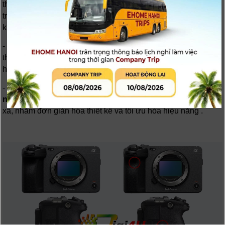
thay thế cho màn hình 1,44 triệu điểm ảnh trên phiên bản
trước. Cải tiến này mang lại trải nghiệm quan sát rõ nét hơn
khi quay và điều chỉnh menu
- Cổng kết nối
USB-C
hiện đại: Máy sử dụng cổng USB-C
thay cho cổng USB 3.2 Gen 1 trước đây, phù hợp với xu
hướng chuẩn hóa kết nối và sạc nhanh hiện nay .
- Loại bỏ một số tính năng ít sử dụng: Sony đã loại
bỏ tính
năng NFC và cảm biến hồng ngoại
dùng cho điều khiển từ
xa, nhằm đơn giản hóa thiết kế và tối ưu hóa hiệu năng .