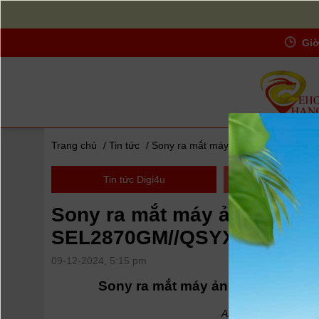
Giờ
Trang chủ
/
Tin tức
/
Sony ra mắt máy ảnh ILCE-1M2 và
Tin tức Digi4u
Thuật ngữ D
Sony ra mắt máy ảnh ILCE-
SEL2870GM//QSYX
09-12-2024, 5:15 pm
Sony ra mắt máy ảnh ILCE-1M2 v
Alpha 1 II và ống k