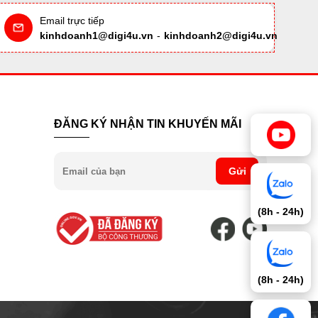
Email trực tiếp
kinhdoanh1@digi4u.vn
-
kinhdoanh2@digi4u.vn
ĐĂNG KÝ NHẬN TIN KHUYẾN MÃI
Gửi
(8h - 24h)
(8h - 24h)