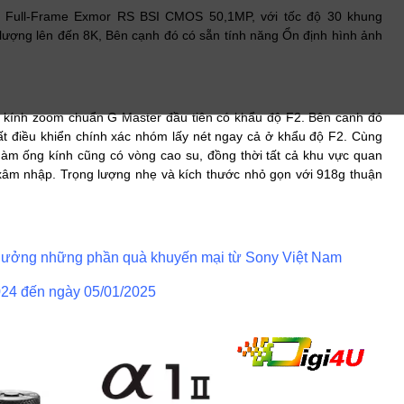
n Full-Frame Exmor RS BSI CMOS 50,1MP, với tốc độ 30 khung
t lượng lên đến 8K, Bên cạnh đó có sẵn tính năng Ổn định hình ảnh
 kính zoom chuẩn G Master đầu tiên có khẩu độ F2. Bên canh đó
ất điều khiển chính xác nhóm lấy nét ngay cả ở khẩu độ F2. Cùng
ngàm ống kính cũng có vòng cao su, đồng thời tất cả khu vực quan
m xâm nhập. Trọng lượng nhẹ và kích thước nhỏ gọn với 918g thuận
 hưởng những phần quà khuyến mại từ Sony Việt Nam
024 đến ngày 05/01/2025