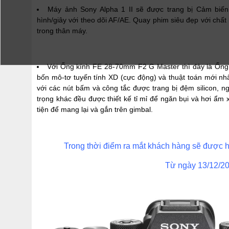
Máy ảnh Sony Alpha 1 II sẽ được trang bị Cảm biế
hình/giây với theo dõi AF/AE. Quay phim siêu đẹp với chấ
trong thân máy.
Với Ống kính FE 28-70mm F2 G Master thì đây là Ống
bốn mô-tơ tuyến tính XD (cực động) và thuật toán mới nh
với các nút bấm và công tắc được trang bị đệm silicon, 
trọng khác đều được thiết kế tỉ mỉ để ngăn bụi và hơi ẩ
tiện để mang lại và gắn trên gimbal.
Trong thời điểm ra mắt khách hàng sẽ được
Từ ngày 13/12/2