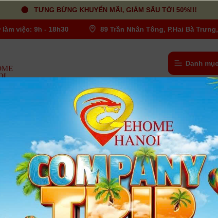
TƯNG BỪNG KHUYẾN MÃI, GIẢM SÂU TỚI 50%!!!
 làm việc: 9h - 18h30
89 Trần Nhân Tông, P.Hai Bà Trưng,
Danh mục
 Ống kính máy ảnh SEL2870GM//QSYX
igital
Kinh Nghiệm và Thủ Thuật
Tư vấ
1M2 và Ống kính máy ảnh
à
Ống kính máy ảnh SEL2870GM//QSYX
ính FE 28-70MM F2 G MASTER