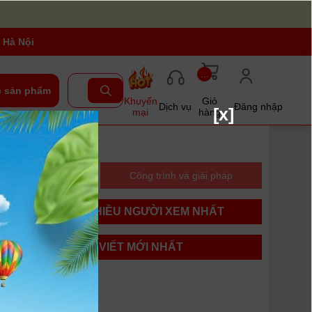
 Hà Nội
...
 sản phẩm
Khuyến
Giỏ
Dịch vụ
Đăng nhập
[x]
mại
hàng
n chọn mua
Công trình và giải pháp
BÀI VIẾT NHIỀU NGƯỜI XEM NHẤT
BÀI VIẾT MỚI NHẤT