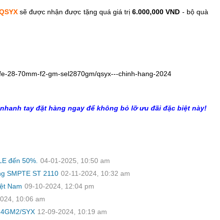
/QSYX
sẽ được nhận được tặng quá giá trị
6.000,000 VND
- bộ quà
y-fe-28-70mm-f2-gm-sel2870gm/qsyx---chinh-hang-2024
nhanh tay đặt hàng ngay để không bỏ lỡ ưu đãi đặc biệt này!
ALE đến 50%.
04-01-2025, 10:50 am
rong SMPTE ST 2110
02-11-2024, 10:32 am
iệt Nam
09-10-2024, 12:04 pm
024, 10:06 am
F14GM2/SYX
12-09-2024, 10:19 am