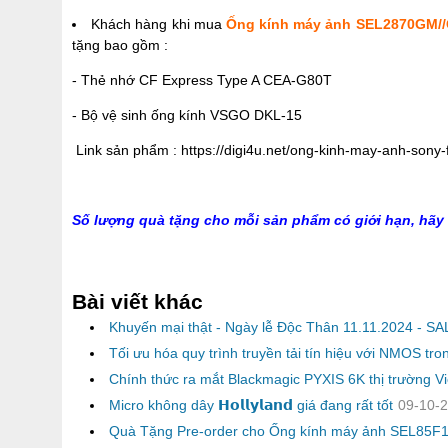
Khách hàng khi mua
Ống kính máy ảnh SEL2870GM/
tặng bao gồm :
- Thẻ nhớ CF Express Type A CEA-G80T
- Bộ vệ sinh ống kính VSGO DKL-15
Link sản phẩm :
https://digi4u.net/ong-kinh-may-anh-son
Số lượng quà tặng cho mỗi sản phẩm có giới hạn, hãy 
Bài viết khác
Khuyến mại thật - Ngày lễ Độc Thân 11.11.2024 - S
Tối ưu hóa quy trình truyền tải tín hiệu với NMOS t
Chính thức ra mắt Blackmagic PYXIS 6K thị trường V
Micro không dây 𝗛𝗼𝗹𝗹𝘆𝗹𝗮𝗻𝗱 giá đang rất tốt
09-10-2
Quà Tặng Pre-order cho Ống kính máy ảnh SEL85