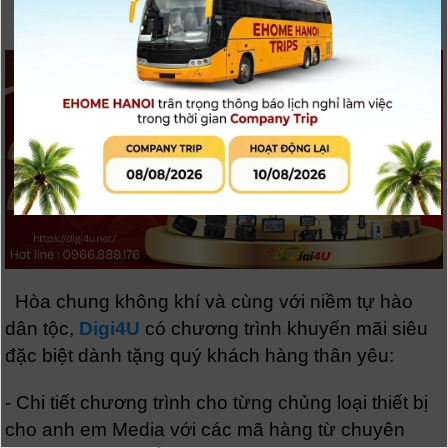
Hòa chung không khí và cùng với niềm tự hào
dân tộc,
Digi4U
có chương trình khuyến mãi siêu
đặc biệt dành tặng quý khách hàng thân yêu:
- Chi tiết chương trình cho từng chủng loại thiết bị
cho anh em Media với các mã hàng từ chuyên