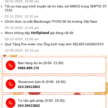
04-01-2025, 10:50 am
Tối ưu hóa quy trình truyền tải tín hiệu với NMOS trong SMPTE ST
2110
02-11-2024, 10:32 am
Chính thức ra mắt Blackmagic PYXIS 6K thị trường Việt Nam
09-10-2024, 12:04 pm
Micro không dây 𝗛𝗼𝗹𝗹𝘆𝗹𝗮𝗻𝗱 giá đang rất tốt
09-10-2024, 10:06 am
Quà Tặng Pre-order cho Ống kính máy ảnh SEL85F14GM2/SYX
12-09-2024, 10:19 am
Bán hàng dự án (8:00- 21:00)
0966.889.176
Showroom bán lẻ (9:00- 18:30):
024.39413863
Tư vấn giải pháp (9:00- 18:30):
024.39413862