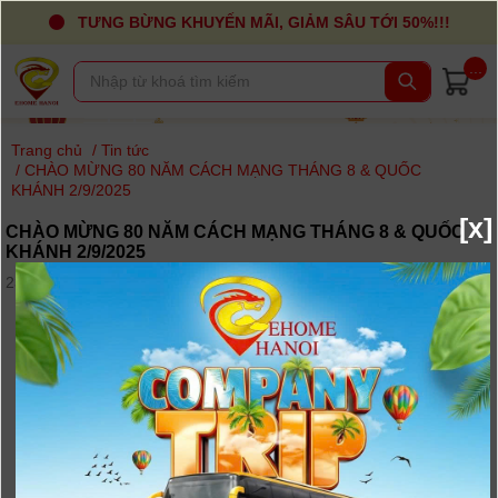
TƯNG BỪNG KHUYẾN MÃI, GIẢM SÂU TỚI 50%!!!
...
Trang chủ
/
Tin tức
/
CHÀO MỪNG 80 NĂM CÁCH MẠNG THÁNG 8 & QUỐC
KHÁNH 2/9/2025
[x]
CHÀO MỪNG 80 NĂM CÁCH MẠNG THÁNG 8 & QUỐC
KHÁNH 2/9/2025
23-08-2025, 4:28 pm - Lượt xem: 79
ƯU ĐÃI CỰC HOT
TẠI
Digi4U
!