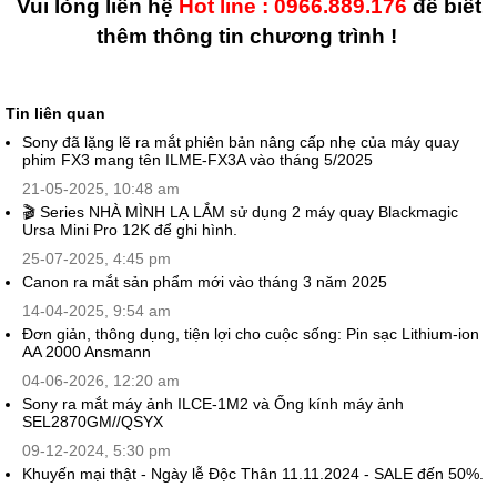
Vui lòng liên hệ
Hot line : 0966.889.176
để biết
thêm thông tin chương trình !
Tin liên quan
Sony đã lặng lẽ ra mắt phiên bản nâng cấp nhẹ của máy quay
phim FX3 mang tên ILME-FX3A vào tháng 5/2025
21-05-2025, 10:48 am
🎬 Series NHÀ MÌNH LẠ LẮM sử dụng 2 máy quay Blackmagic
Ursa Mini Pro 12K để ghi hình.
25-07-2025, 4:45 pm
Canon ra mắt sản phẩm mới vào tháng 3 năm 2025
14-04-2025, 9:54 am
Đơn giản, thông dụng, tiện lợi cho cuộc sống: Pin sạc Lithium-ion
AA 2000 Ansmann
04-06-2026, 12:20 am
Sony ra mắt máy ảnh ILCE-1M2 và Ống kính máy ảnh
SEL2870GM//QSYX
09-12-2024, 5:30 pm
Khuyến mại thật - Ngày lễ Độc Thân 11.11.2024 - SALE đến 50%.