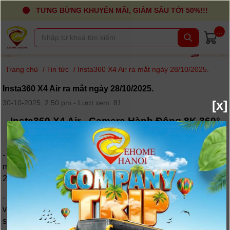
TƯNG BỪNG KHUYẾN MÃI, GIẢM SÂU TỚI 50%!!!
...
Trang chủ
/
Tin tức
/
Insta360 X4 Air ra mắt ngày 28/10/2025.
Insta360 X4 Air ra mắt ngày 28/10/2025.
[x]
30-10-2025, 2:50 pm - Lượt xem: 81
Insta360 X4 Air - Camera Hành Động 8K 360°
Siêu Nhẹ
- Insta360 vừa chính thức trình làng mẫu camera hành động
mới nhất của mình mang tên Insta360 X4 Air ngày
28/10/2025.
- Chiếc camera 360 độ này hứa hẹn sẽ khuấy đảo thị trường
với khả năng quay video chất lượng 8K cùng một thiết kế
siêu nhẹ và linh hoạt.