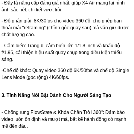
- Đây là nâng cấp đáng giá nhất, giúp X4 Air mang lại hình
ảnh sắc nét, chi tiết vượt trội:
- Độ phân giải: 8K/30fps cho video 360 độ, cho phép bạn
thoải mái "reframing" (chỉnh góc quay sau) mà vẫn giữ được
chất lượng cao.
- Cảm biến: Trang bị cảm biến lớn 1/1.8 inch và khẩu độ
f/1.95, cải thiện hiệu suất quay chụp trong điều kiện thiếu
sáng.
-Chế độ khác: Quay video 360 độ 6K/50fps và chế độ Single
Lens Mode (góc rộng) 4K/60fps.
3. Tính Năng Nổi Bật Dành Cho Người Sáng Tạo
- Chống rung FlowState & Khóa Chân Trời 360°: Đảm bảo
video luôn ổn định và mượt mà, bất kể hành động có mạnh
mẽ đến đâu.