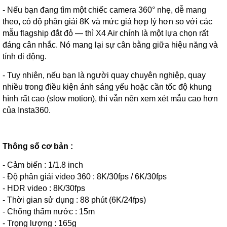
- Nếu bạn đang tìm một chiếc camera 360° nhẹ, dễ mang
theo, có độ phân giải 8K và mức giá hợp lý hơn so với các
mẫu flagship đắt đỏ — thì X4 Air chính là một lựa chọn rất
đáng cân nhắc. Nó mang lại sự cân bằng giữa hiệu năng và
tính di động.
- Tuy nhiên, nếu bạn là người quay chuyên nghiệp, quay
nhiều trong điều kiện ánh sáng yếu hoặc cần tốc độ khung
hình rất cao (slow motion), thì vẫn nên xem xét mẫu cao hơn
của Insta360.
Thông số cơ bản :
- Cảm biến : 1/1.8 inch
- Độ phân giải video 360 : 8K/30fps / 6K/30fps
- HDR video : 8K/30fps
- Thời gian sử dụng : 88 phút (6K/24fps)
- Chống thấm nước : 15m
- Trọng lượng : 165g