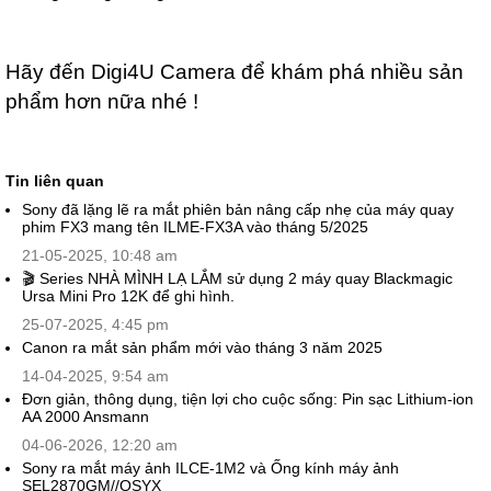
Hãy đến Digi4U Camera để khám phá nhiều sản
phẩm hơn nữa nhé !
Tin liên quan
Sony đã lặng lẽ ra mắt phiên bản nâng cấp nhẹ của máy quay
phim FX3 mang tên ILME-FX3A vào tháng 5/2025
21-05-2025, 10:48 am
🎬 Series NHÀ MÌNH LẠ LẮM sử dụng 2 máy quay Blackmagic
Ursa Mini Pro 12K để ghi hình.
25-07-2025, 4:45 pm
Canon ra mắt sản phẩm mới vào tháng 3 năm 2025
14-04-2025, 9:54 am
Đơn giản, thông dụng, tiện lợi cho cuộc sống: Pin sạc Lithium-ion
AA 2000 Ansmann
04-06-2026, 12:20 am
Sony ra mắt máy ảnh ILCE-1M2 và Ống kính máy ảnh
SEL2870GM//QSYX