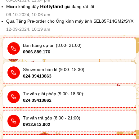
09-10-2024, 12:04 pm
Micro không dây 𝗛𝗼𝗹𝗹𝘆𝗹𝗮𝗻𝗱 giá đang rất tốt
09-10-2024, 10:06 am
Quà Tặng Pre-order cho Ống kính máy ảnh SEL85F14GM2/SYX
12-09-2024, 10:19 am
Bán hàng dự án (8:00- 21:00)
0966.889.176
Showroom bán lẻ (9:00- 18:30):
024.39413863
Tư vấn giải pháp (9:00- 18:30):
024.39413862
Tư vấn trả góp (8:00 - 21:00):
0912.613.902