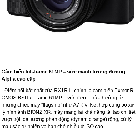
Cảm biến full-frame 61MP – sức mạnh tương đương
Alpha cao cấp
- Điểm nổi bật nhất của RX1R III chính là cảm biến Exmor R
CMOS BSI full-frame 61MP – vốn được thừa hưởng từ
những chiếc máy “flagship” như A7R V. Kết hợp cùng bộ xử
lý hình ảnh BIONZ XR, máy mang lại khả năng tái tạo chi tiết
vượt trội, dải tương phản động (dynamic range) rộng, xử lý
màu sắc tự nhiên và hạn chế nhiễu ở ISO cao.