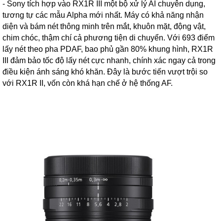
- Sony tích hợp vào RX1R III một bộ xử lý AI chuyên dụng,
tương tự các mẫu Alpha mới nhất. Máy có khả năng nhận
diện và bám nét thông minh trên mắt, khuôn mặt, động vật,
chim chóc, thậm chí cả phương tiện di chuyển. Với 693 điểm
lấy nét theo pha PDAF, bao phủ gần 80% khung hình, RX1R
III đảm bảo tốc độ lấy nét cực nhanh, chính xác ngay cả trong
điều kiện ánh sáng khó khăn. Đây là bước tiến vượt trội so
với RX1R II, vốn còn khá hạn chế ở hệ thống AF.