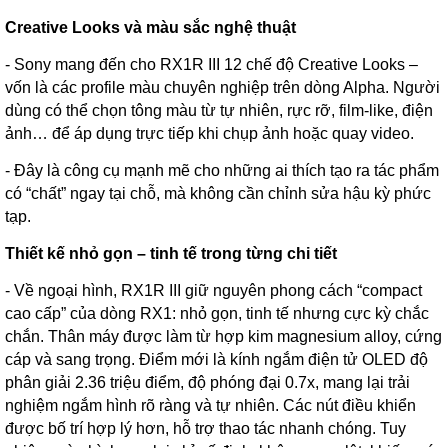
Creative Looks và màu sắc nghệ thuật
- Sony mang đến cho RX1R III 12 chế độ Creative Looks –
vốn là các profile màu chuyên nghiệp trên dòng Alpha. Người
dùng có thể chọn tông màu từ tự nhiên, rực rỡ, film-like, điện
ảnh… để áp dụng trực tiếp khi chụp ảnh hoặc quay video.
- Đây là công cụ mạnh mẽ cho những ai thích tạo ra tác phẩm
có “chất” ngay tại chỗ, mà không cần chỉnh sửa hậu kỳ phức
tạp.
Thiết kế nhỏ gọn – tinh tế trong từng chi tiết
- Về ngoại hình, RX1R III giữ nguyên phong cách “compact
cao cấp” của dòng RX1: nhỏ gọn, tinh tế nhưng cực kỳ chắc
chắn. Thân máy được làm từ hợp kim magnesium alloy, cứng
cáp và sang trọng. Điểm mới là kính ngắm điện tử OLED độ
phân giải 2.36 triệu điểm, độ phóng đại 0.7x, mang lại trải
nghiệm ngắm hình rõ ràng và tự nhiên. Các nút điều khiển
được bố trí hợp lý hơn, hỗ trợ thao tác nhanh chóng. Tuy