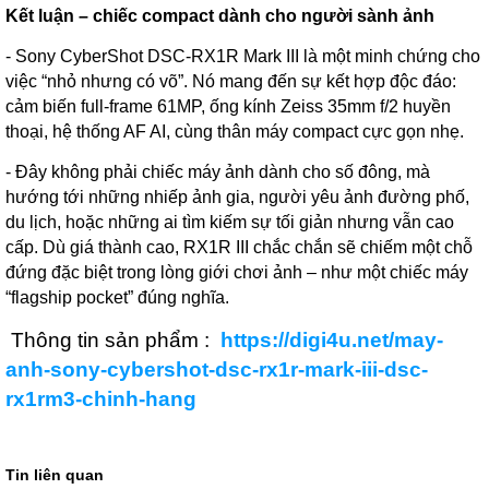
Kết luận – chiếc compact dành cho người sành ảnh
- Sony CyberShot DSC-RX1R Mark III là một minh chứng cho
việc “nhỏ nhưng có võ”. Nó mang đến sự kết hợp độc đáo:
cảm biến full-frame 61MP, ống kính Zeiss 35mm f/2 huyền
thoại, hệ thống AF AI, cùng thân máy compact cực gọn nhẹ.
- Đây không phải chiếc máy ảnh dành cho số đông, mà
hướng tới những nhiếp ảnh gia, người yêu ảnh đường phố,
du lịch, hoặc những ai tìm kiếm sự tối giản nhưng vẫn cao
cấp. Dù giá thành cao, RX1R III chắc chắn sẽ chiếm một chỗ
đứng đặc biệt trong lòng giới chơi ảnh – như một chiếc máy
“flagship pocket” đúng nghĩa.
Thông tin sản phẩm :
https://digi4u.net/may-
anh-sony-cybershot-dsc-rx1r-mark-iii-dsc-
rx1rm3-chinh-hang
Tin liên quan