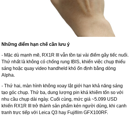
Những điểm hạn chế cần lưu ý
- Mặc dù mạnh mẽ, RX1R III vẫn tồn tại vài điểm gây tiếc nuối.
Thứ nhất là không có chống rung IBIS, khiến việc chụp thiếu
sáng hoặc quay video handheld khó ổn định bằng dòng
Alpha.
- Thứ hai, màn hình không xoay lật giới hạn khả năng sáng
tạo góc chụp. Thứ ba, dung lượng pin khá khiêm tốn so với
nhu cầu chụp dài ngày. Cuối cùng, mức giá ~5.099 USD
khiến RX1R III trở thành sản phẩm kén người dùng, khi cạnh
tranh trực tiếp với Leica Q3 hay Fujifilm GFX100RF.