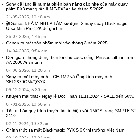
Sony đã lặng lẽ ra mắt phiên bản nâng cấp nhẹ của máy quay
phim FX3 mang tên ILME-FX3A vào tháng 5/2025
21-05-2025, 10:48 am
🎬 Series NHÀ MÌNH LẠ LẮM sử dụng 2 máy quay Blackmagic
Ursa Mini Pro 12K để ghi hình.
25-07-2025, 4:45 pm
Canon ra mắt sản phẩm mới vào tháng 3 năm 2025
14-04-2025, 9:54 am
Đơn giản, thông dụng, tiện lợi cho cuộc sống: Pin sạc Lithium-ion
AA 2000 Ansmann
04-06-2026, 12:20 am
Sony ra mắt máy ảnh ILCE-1M2 và Ống kính máy ảnh
SEL2870GM//QSYX
09-12-2024, 5:30 pm
Khuyến mại thật - Ngày lễ Độc Thân 11.11.2024 - SALE đến 50%.
04-01-2025, 10:50 am
Tối ưu hóa quy trình truyền tải tín hiệu với NMOS trong SMPTE ST
2110
02-11-2024, 10:32 am
Chính thức ra mắt Blackmagic PYXIS 6K thị trường Việt Nam