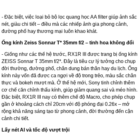
- Đặc biệt, việc loại bỏ bộ lọc quang học AA filter giúp ảnh sắc
nét, giàu chi tiết – điều mà các nhiếp ảnh gia phong cảnh,
đường phố hay thương mại luôn khao khát.
Ống kính Zeiss Sonnar T* 35mm f/2 – tinh hoa không đổi
- Giống như các thế hệ trước, RX1R III được trang bị ống kính
ZEISS Sonnar T 35mm f/2*. Đây là tiêu cự lý tưởng cho chụp
đời thường, đường phố, chân dung bán thân hay du lịch. Ống
kính này vốn đã được ca ngợi về độ trong trẻo, màu sắc chân
thực và bokeh mượt mà. Ở thế hệ mới, Sony tinh chỉnh thêm
cơ chế căn chỉnh thấu kính, giúp giảm quang sai và méo hình.
Đặc biệt, RX1R III nay có thêm chế độ Macro, cho phép chụp
gần ở khoảng cách chỉ 20cm với độ phóng đại 0.26x – mở
rộng khả năng sáng tạo từ phong cảnh, đời thường đến cận
cảnh chi tiết.
Lấy nét AI và tốc độ vượt trội