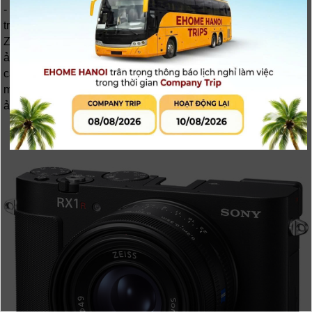
- Đây là chiếc máy ảnh compact full-frame hiếm hoi trên thị
trường, sở hữu cảm biến độ phân giải cực cao, ống kính
Zeiss chất lượng hàng đầu, cùng hàng loạt công nghệ xử lý
ảnh và AI tiên tiến vốn chỉ xuất hiện trên dòng máy Alpha cao
cấp. Sự trở lại này không chỉ gây phấn khích cho người hâm
mộ Sony, mà còn thổi một luồng gió mới vào thị trường máy
ảnh vốn đang bị chiếm lĩnh bởi mirrorless ống kính rời.