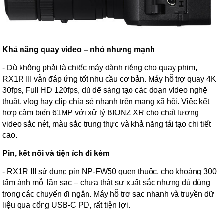
Khả năng quay video – nhỏ nhưng mạnh
- Dù không phải là chiếc máy dành riêng cho quay phim,
RX1R III vẫn đáp ứng tốt nhu cầu cơ bản. Máy hỗ trợ quay 4K
30fps, Full HD 120fps, đủ để sáng tạo các đoạn video nghệ
thuật, vlog hay clip chia sẻ nhanh trên mạng xã hội. Việc kết
hợp cảm biến 61MP với xử lý BIONZ XR cho chất lượng
video sắc nét, màu sắc trung thực và khả năng tái tạo chi tiết
cao.
Pin, kết nối và tiện ích đi kèm
- RX1R III sử dụng pin NP-FW50 quen thuộc, cho khoảng 300
tấm ảnh mỗi lần sạc – chưa thật sự xuất sắc nhưng đủ dùng
trong các chuyến đi ngắn. Máy hỗ trợ sạc nhanh và truyền dữ
liệu qua cổng USB-C PD, rất tiện lợi.