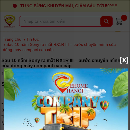
TƯNG BỪNG KHUYẾN MÃI, GIẢM SÂU TỚI 50%!!!
...
Trang chủ
/
Tin tức
/
Sau 10 năm Sony ra mắt RX1R III – bước chuyển mình của
dòng máy compact cao cấp
[x]
Sau 10 năm Sony ra mắt RX1R III – bước chuyển mình
của dòng máy compact cao cấp
19-08-2025, 2:54 pm - Lượt xem: 98
Sony CyberShot
DSC-RX1R Mark III
– Bước tiến
lớn sau 10 năm chờ đợi
- Sau nhiều năm gần như im hơi lặng tiếng trong dòng máy
ảnh compact cao cấp, Sony đã chính thức hồi sinh “huyền
thoại” RX1R với sự ra mắt của Sony CyberShot DSC-RX1R
Mark III (RX1R III).